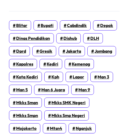
Blitar
Bupati
Cabdindik
Depok
Dinas Pendidikan
Dishub
DLH
Dprd
Gresik
Jakarta
Jombang
Kapolres
Kediri
Kemenag
Kota Kediri
Kph
Lapor
Man 3
Man 5
Man 6 Juara
Man 9
Mkks Sman
Mkks SMK Negeri
Mkks Smpn
Mkks Smp Negeri
Mojokerto
Mtsn4
Nganjuk