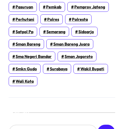
Pasuruan
Pemkab
Pemprov Jateng
Perhutani
Polres
Polresta
Satpol Pp
Semarang
Sidoarjo
Sman Bareng
Sman Bareng Juara
Sma Negeri Bandar
Sman Jogoroto
Smkn Gudo
Surabaya
Wakil Bupati
Wali Kota
Cari