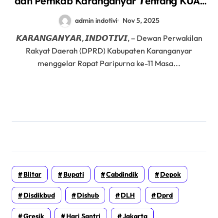
dan Pemkab Karanganyar 𝙏entang KUA-
PPAS 𝘿alam APBD Tahun 2026
admin indotivi
Nov 5, 2025
𝙆𝘼𝙍𝘼𝙉𝙂𝘼𝙉𝙔𝘼𝙍, 𝙄𝙉𝘿𝙊𝙏𝙄𝙑𝙄, – Dewan Perwakilan
Rakyat Daerah (DPRD) Kabupaten Karanganyar
menggelar Rapat Paripurna ke-11 Masa...
Blitar
Bupati
Cabdindik
Depok
Disdikbud
Dishub
DLH
Dprd
Gresik
Hari Santri
Jakarta