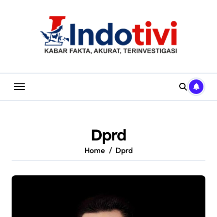
Skip
to
content
Dprd
Home
Dprd