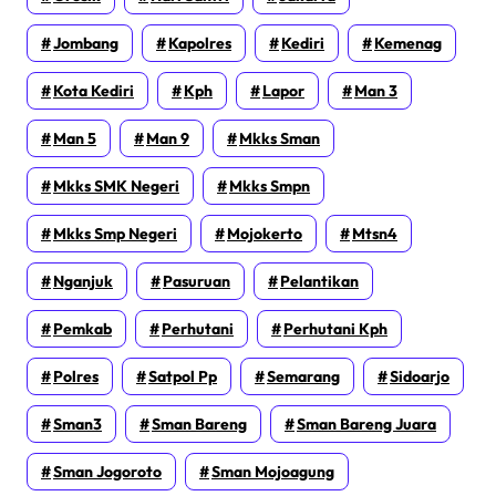
Jombang
Kapolres
Kediri
Kemenag
Kota Kediri
Kph
Lapor
Man 3
Man 5
Man 9
Mkks Sman
Mkks SMK Negeri
Mkks Smpn
Mkks Smp Negeri
Mojokerto
Mtsn4
Nganjuk
Pasuruan
Pelantikan
Pemkab
Perhutani
Perhutani Kph
Polres
Satpol Pp
Semarang
Sidoarjo
Sman3
Sman Bareng
Sman Bareng Juara
Sman Jogoroto
Sman Mojoagung