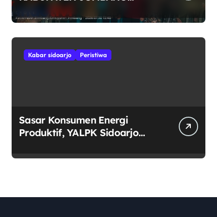
RAYAKAN HUT RI KE-81
DENGAN SEMANGAT
“INDONESIA BERDAULAT,
ADIL, DAN MAKMUR”
Kabar sidoarjo
Peristiwa
Sasar Konsumen Energi
Produktif, YALPK Sidoarjo
Salurkan BBM Gratis untuk
Pengemudi Ojol di Candi