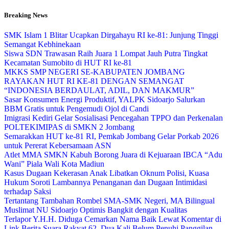
Skip
Breaking News
to
content
SMK Islam 1 Blitar Ucapkan Dirgahayu RI ke-81: Junjung Tinggi
Semangat Kebhinekaan
Siswa SDN Trawasan Raih Juara 1 Lompat Jauh Putra Tingkat
Kecamatan Sumobito di HUT RI ke-81
MKKS SMP NEGERI SE-KABUPATEN JOMBANG
RAYAKAN HUT RI KE-81 DENGAN SEMANGAT
“INDONESIA BERDAULAT, ADIL, DAN MAKMUR”
Sasar Konsumen Energi Produktif, YALPK Sidoarjo Salurkan
BBM Gratis untuk Pengemudi Ojol di Candi
Imigrasi Kediri Gelar Sosialisasi Pencegahan TPPO dan Perkenalan
POLTEKIMIPAS di SMKN 2 Jombang
Semarakkan HUT ke-81 RI, Pemkab Jombang Gelar Porkab 2026
untuk Pererat Kebersamaan ASN
Atlet MMA SMKN Kabuh Borong Juara di Kejuaraan IBCA “Adu
Wani” Piala Wali Kota Madiun
Kasus Dugaan Kekerasan Anak Libatkan Oknum Polisi, Kuasa
Hukum Soroti Lambannya Penanganan dan Dugaan Intimidasi
terhadap Saksi
Tertantang Tambahan Rombel SMA-SMK Negeri, MA Bilingual
Muslimat NU Sidoarjo Optimis Bangkit dengan Kualitas
Terlapor Y.H.H. Diduga Cemarkan Nama Baik Lewat Komentar di
Link Berita Suara Rakyat 62, Dua Kali Belum Penuhi Panggilan