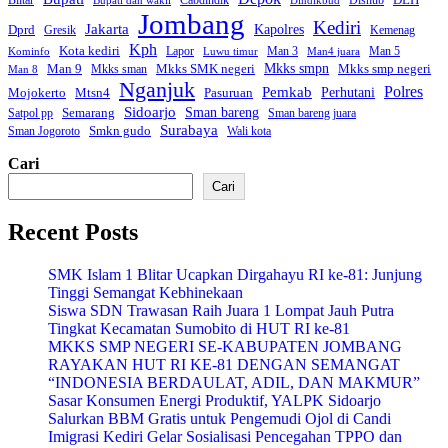
Blitar
Cabdindik
Dishub
Bupati dan wakil
Dindikbud
Jombang
Kediri
Jakarta
Dprd
Kapolres
Gresik
Kemenag
Kph
Kota kediri
Lapor
Man 3
Man 5
Kominfo
Luwu timur
Man4 juara
Mkks smpn
Mkks smp negeri
Man 9
Mkks SMK negeri
Mkks sman
Man 8
Nganjuk
Polres
Pemkab
Perhutani
Mojokerto
Mtsn4
Pasuruan
Sidoarjo
Sman bareng
Semarang
Satpol pp
Sman bareng juara
Surabaya
Smkn gudo
Sman Jogoroto
Wali kota
Cari
Cari
Recent Posts
SMK Islam 1 Blitar Ucapkan Dirgahayu RI ke-81: Junjung
Tinggi Semangat Kebhinekaan
Siswa SDN Trawasan Raih Juara 1 Lompat Jauh Putra
Tingkat Kecamatan Sumobito di HUT RI ke-81
MKKS SMP NEGERI SE-KABUPATEN JOMBANG
RAYAKAN HUT RI KE-81 DENGAN SEMANGAT
“INDONESIA BERDAULAT, ADIL, DAN MAKMUR”
Sasar Konsumen Energi Produktif, YALPK Sidoarjo
Salurkan BBM Gratis untuk Pengemudi Ojol di Candi
Imigrasi Kediri Gelar Sosialisasi Pencegahan TPPO dan