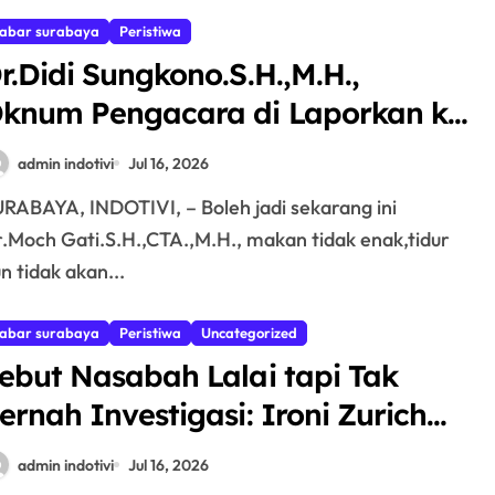
abar surabaya
Peristiwa
r.Didi Sungkono.S.H.,M.H.,
knum Pengacara di Laporkan ke
olda Jawa Timur,Diduga Tipu
admin indotivi
Jul 16, 2026
elap Masyarakat senilai 520
uta
.Moch Gati.S.H.,CTA.,M.H., makan tidak enak,tidur
n tidak akan...
abar surabaya
Peristiwa
Uncategorized
ebut Nasabah Lalai tapi Tak
ernah Investigasi: Ironi Zurich
suransi Tolak Klaim Motor Kredit
admin indotivi
Jul 16, 2026
dira yang Digondol Buronan