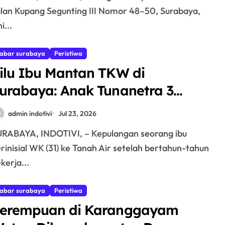
lan Kupang Segunting III Nomor 48–50, Surabaya,
i...
abar surabaya
Peristiwa
ilu Ibu Mantan TKW di
urabaya: Anak Tunanetra 3
ahun Jadi Korban Pencabulan
admin indotivi
Jul 23, 2026
nak Pemilik Panti Asuhan
rinisial WK (31) ke Tanah Air setelah bertahun-tahun
kerja...
abar surabaya
Peristiwa
erempuan di Karanggayam