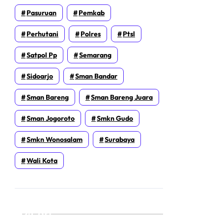
Pasuruan
Pemkab
Perhutani
Polres
Ptsl
Satpol Pp
Semarang
Sidoarjo
Sman Bandar
Sman Bareng
Sman Bareng Juara
Sman Jogoroto
Smkn Gudo
Smkn Wonosalam
Surabaya
Wali Kota
Cari