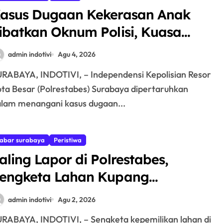
asus Dugaan Kekerasan Anak
ibatkan Oknum Polisi, Kuasa
ukum Soroti Lambannya
admin indotivi
Agu 4, 2026
enanganan dan Dugaan
ntimidasi terhadap Saksi
ta Besar (Polrestabes) Surabaya dipertaruhkan
lam menangani kasus dugaan...
abar surabaya
Peristiwa
aling Lapor di Polrestabes,
engketa Lahan Kupang
egunting Kian Memanas
admin indotivi
Agu 2, 2026