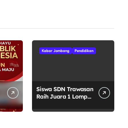
Kabar Jombang
Pendidikan
Siswa SDN Trawasan
Raih Juara 1 Lompat
Jauh Putra Tingkat
Kecamatan
Sumobito di HUT RI
ke-81