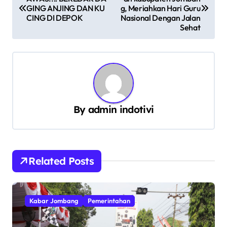
a
GING ANJING DAN KU
g, Meriahkan Hari Guru
v
CING DI DEPOK
Nasional Dengan Jalan
Sehat
i
g
a
s
i
By
admin indotivi
p
o
s
Related Posts
Kabar Jombang
Pemerintahan