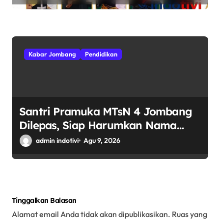
Kabar Jombang
Pendidikan
Santri Pramuka MTsN 4 Jombang
Dilepas, Siap Harumkan Nama
Madrasah di Jambore Nasional
admin indotivi
Agu 9, 2026
Cibubur
Tinggalkan Balasan
Alamat email Anda tidak akan dipublikasikan.
Ruas yang