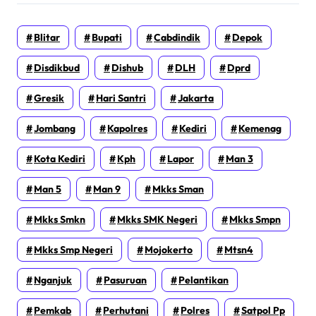
Blitar
Bupati
Cabdindik
Depok
Disdikbud
Dishub
DLH
Dprd
Gresik
Hari Santri
Jakarta
Jombang
Kapolres
Kediri
Kemenag
Kota Kediri
Kph
Lapor
Man 3
Man 5
Man 9
Mkks Sman
Mkks Smkn
Mkks SMK Negeri
Mkks Smpn
Mkks Smp Negeri
Mojokerto
Mtsn4
Nganjuk
Pasuruan
Pelantikan
Pemkab
Perhutani
Polres
Satpol Pp