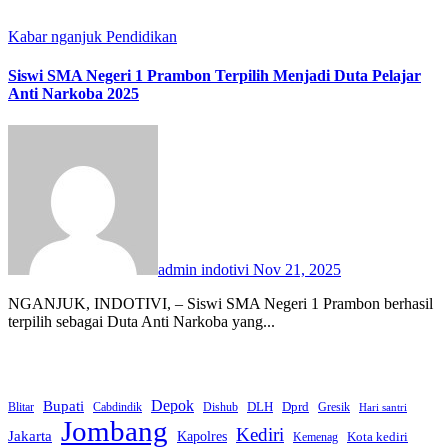
Kabar nganjuk
Pendidikan
Siswi SMA Negeri 1 Prambon Terpilih Menjadi Duta Pelajar
Anti Narkoba 2025
admin indotivi
Nov 21, 2025
NGANJUK, INDOTIVI, – Siswi SMA Negeri 1 Prambon berhasil
terpilih sebagai Duta Anti Narkoba yang...
Bupati
Depok
Dprd
DLH
Blitar
Cabdindik
Dishub
Gresik
Hari santri
Jombang
Kediri
Jakarta
Kapolres
Kota kediri
Kemenag