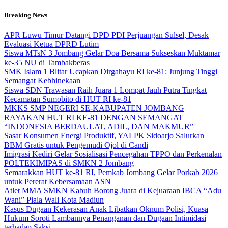
Skip
Breaking News
to
content
APR Luwu Timur Datangi DPD PDI Perjuangan Sulsel, Desak
Evaluasi Ketua DPRD Lutim
Siswa MTsN 3 Jombang Gelar Doa Bersama Sukseskan Muktamar
ke-35 NU di Tambakberas
SMK Islam 1 Blitar Ucapkan Dirgahayu RI ke-81: Junjung Tinggi
Semangat Kebhinekaan
Siswa SDN Trawasan Raih Juara 1 Lompat Jauh Putra Tingkat
Kecamatan Sumobito di HUT RI ke-81
MKKS SMP NEGERI SE-KABUPATEN JOMBANG
RAYAKAN HUT RI KE-81 DENGAN SEMANGAT
“INDONESIA BERDAULAT, ADIL, DAN MAKMUR”
Sasar Konsumen Energi Produktif, YALPK Sidoarjo Salurkan
BBM Gratis untuk Pengemudi Ojol di Candi
Imigrasi Kediri Gelar Sosialisasi Pencegahan TPPO dan Perkenalan
POLTEKIMIPAS di SMKN 2 Jombang
Semarakkan HUT ke-81 RI, Pemkab Jombang Gelar Porkab 2026
untuk Pererat Kebersamaan ASN
Atlet MMA SMKN Kabuh Borong Juara di Kejuaraan IBCA “Adu
Wani” Piala Wali Kota Madiun
Kasus Dugaan Kekerasan Anak Libatkan Oknum Polisi, Kuasa
Hukum Soroti Lambannya Penanganan dan Dugaan Intimidasi
terhadap Saksi