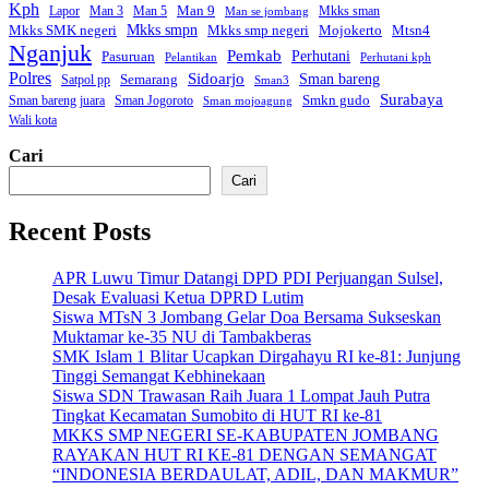
Kph
Man 9
Lapor
Man 3
Man 5
Mkks sman
Man se jombang
Mkks smpn
Mkks smp negeri
Mtsn4
Mkks SMK negeri
Mojokerto
Nganjuk
Pemkab
Perhutani
Pasuruan
Pelantikan
Perhutani kph
Polres
Sidoarjo
Sman bareng
Semarang
Satpol pp
Sman3
Surabaya
Smkn gudo
Sman bareng juara
Sman Jogoroto
Sman mojoagung
Wali kota
Cari
Cari
Recent Posts
APR Luwu Timur Datangi DPD PDI Perjuangan Sulsel,
Desak Evaluasi Ketua DPRD Lutim
Siswa MTsN 3 Jombang Gelar Doa Bersama Sukseskan
Muktamar ke-35 NU di Tambakberas
SMK Islam 1 Blitar Ucapkan Dirgahayu RI ke-81: Junjung
Tinggi Semangat Kebhinekaan
Siswa SDN Trawasan Raih Juara 1 Lompat Jauh Putra
Tingkat Kecamatan Sumobito di HUT RI ke-81
MKKS SMP NEGERI SE-KABUPATEN JOMBANG
RAYAKAN HUT RI KE-81 DENGAN SEMANGAT
“INDONESIA BERDAULAT, ADIL, DAN MAKMUR”