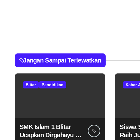
Jangan Sampai Terlewatkan
Blitar
Pendidikan
Kabar 
SMK Islam 1 Blitar
Siswa 
Ucapkan Dirgahayu RI
Raih J