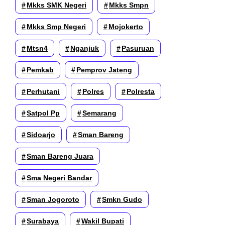
Mkks SMK Negeri
Mkks Smpn
Mkks Smp Negeri
Mojokerto
Mtsn4
Nganjuk
Pasuruan
Pemkab
Pemprov Jateng
Perhutani
Polres
Polresta
Satpol Pp
Semarang
Sidoarjo
Sman Bareng
Sman Bareng Juara
Sma Negeri Bandar
Sman Jogoroto
Smkn Gudo
Surabaya
Wakil Bupati