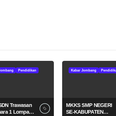
Jombang
Pendidikan
Kabar Jombang
Pendidik
SDN Trawasan
MKKS SMP NEGERI
uara 1 Lompat
SE-KABUPATEN