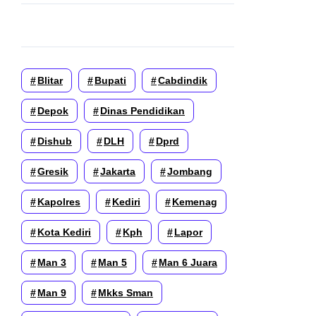
Blitar
Bupati
Cabdindik
Depok
Dinas Pendidikan
Dishub
DLH
Dprd
Gresik
Jakarta
Jombang
Kapolres
Kediri
Kemenag
Kota Kediri
Kph
Lapor
Man 3
Man 5
Man 6 Juara
Man 9
Mkks Sman