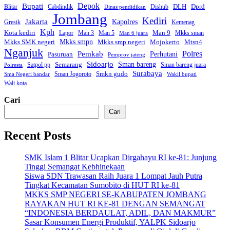
Bupati
Depok
Dprd
DLH
Blitar
Cabdindik
Dishub
Dinas pendidikan
Jombang
Kediri
Jakarta
Kapolres
Gresik
Kemenag
Kph
Kota kediri
Man 9
Lapor
Man 3
Man 5
Mkks sman
Man 6 juara
Mkks smpn
Mkks smp negeri
Mkks SMK negeri
Mojokerto
Mtsn4
Nganjuk
Polres
Pemkab
Perhutani
Pasuruan
Pemprov jateng
Sidoarjo
Sman bareng
Semarang
Satpol pp
Sman bareng juara
Polresta
Surabaya
Smkn gudo
Sman Jogoroto
Sma Negeri bandar
Wakil bupati
Wali kota
Cari
Cari
Recent Posts
SMK Islam 1 Blitar Ucapkan Dirgahayu RI ke-81: Junjung
Tinggi Semangat Kebhinekaan
Siswa SDN Trawasan Raih Juara 1 Lompat Jauh Putra
Tingkat Kecamatan Sumobito di HUT RI ke-81
MKKS SMP NEGERI SE-KABUPATEN JOMBANG
RAYAKAN HUT RI KE-81 DENGAN SEMANGAT
“INDONESIA BERDAULAT, ADIL, DAN MAKMUR”
Sasar Konsumen Energi Produktif, YALPK Sidoarjo