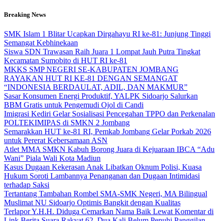
Skip
Breaking News
to
content
SMK Islam 1 Blitar Ucapkan Dirgahayu RI ke-81: Junjung Tinggi
Semangat Kebhinekaan
Siswa SDN Trawasan Raih Juara 1 Lompat Jauh Putra Tingkat
Kecamatan Sumobito di HUT RI ke-81
MKKS SMP NEGERI SE-KABUPATEN JOMBANG
RAYAKAN HUT RI KE-81 DENGAN SEMANGAT
“INDONESIA BERDAULAT, ADIL, DAN MAKMUR”
Sasar Konsumen Energi Produktif, YALPK Sidoarjo Salurkan
BBM Gratis untuk Pengemudi Ojol di Candi
Imigrasi Kediri Gelar Sosialisasi Pencegahan TPPO dan Perkenalan
POLTEKIMIPAS di SMKN 2 Jombang
Semarakkan HUT ke-81 RI, Pemkab Jombang Gelar Porkab 2026
untuk Pererat Kebersamaan ASN
Atlet MMA SMKN Kabuh Borong Juara di Kejuaraan IBCA “Adu
Wani” Piala Wali Kota Madiun
Kasus Dugaan Kekerasan Anak Libatkan Oknum Polisi, Kuasa
Hukum Soroti Lambannya Penanganan dan Dugaan Intimidasi
terhadap Saksi
Tertantang Tambahan Rombel SMA-SMK Negeri, MA Bilingual
Muslimat NU Sidoarjo Optimis Bangkit dengan Kualitas
Terlapor Y.H.H. Diduga Cemarkan Nama Baik Lewat Komentar di
Link Berita Suara Rakyat 62, Dua Kali Belum Penuhi Panggilan