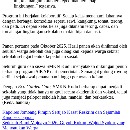
itu, kita bangun karakter kepedulian terhadap
lingkungan,” tegasnya.
Program ini berjalan kolaboratif. Setiap kelas menanami lahannya
dengan berbagai komoditas seperti sawi, kangkung, tomat, terong,
dan padi. Di depan kelas-kelas juga ditanami terong, cabai, dan
tomat agar lingkungan sekolah semakin hijau dan asri.
Panen pertama pada Oktober 2025. Hasil panen akan dinikmati oleh
seluruh warga sekolah dan juga dibagikan kepada warga sekitar
sekolah sebagai bentuk kepedulian sosial.
Seluruh guru dan siswa SMKN Kudu menyatakan dukungan penuh
terhadap program SIKAP dari pemerintah. Semangat gotong royong
terlihat sejak awal penanaman hingga perawatan kebun.
Dengan
Eco Garden Care
, SMKN Kudu berharap dapat menjadi
sekolah yang tidak hanya unggul secara akademik dan vokasi, tetapi
juga menjadi pelopor sekolah hijau, mandiri, dan berkarakter.
(Red/Chandra)
Navigasi
Kapolres Jombang Pimpin Sertijab Kasat Reskrim dan Sejumlah
Kapolsek Jajaran
pos
Sedekah Bumi Mojoayu 2026: Guyub Rukun, Wujud Syukur yang
Menyatukan Warga