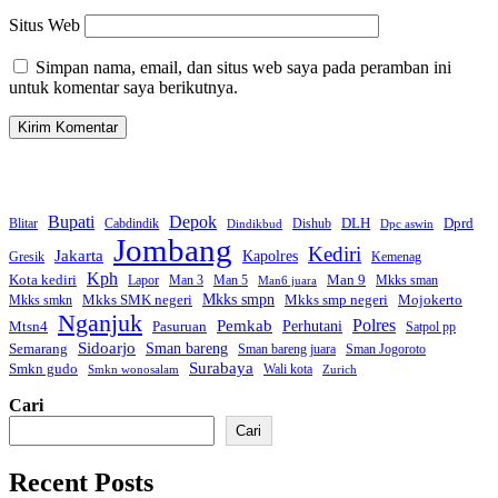
Situs Web
Simpan nama, email, dan situs web saya pada peramban ini
untuk komentar saya berikutnya.
Bupati
Depok
Dprd
DLH
Blitar
Cabdindik
Dishub
Dindikbud
Dpc aswin
Jombang
Kediri
Jakarta
Kapolres
Gresik
Kemenag
Kph
Kota kediri
Man 9
Lapor
Man 3
Man 5
Mkks sman
Man6 juara
Mkks smpn
Mkks smp negeri
Mkks SMK negeri
Mojokerto
Mkks smkn
Nganjuk
Polres
Pemkab
Mtsn4
Perhutani
Pasuruan
Satpol pp
Sidoarjo
Sman bareng
Semarang
Sman bareng juara
Sman Jogoroto
Surabaya
Smkn gudo
Wali kota
Smkn wonosalam
Zurich
Cari
Cari
Recent Posts