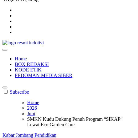
indotivi.com
Kabar Fakta, Akurat, Terinvestigasi
Home
BOX REDAKSI
KODE ETIK
PEDOMAN MEDIA SIBER
Subscribe
Home
2026
Juni
SMKN Kudu Dukung Penuh Program “SIKAP”
Lewat Eco Garden Care
Kabar Jombang
Pendidikan