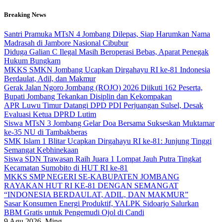
Skip
Breaking News
to
content
Santri Pramuka MTsN 4 Jombang Dilepas, Siap Harumkan Nama
Madrasah di Jambore Nasional Cibubur
Diduga Galian C Ilegal Masih Beroperasi Bebas, Aparat Penegak
Hukum Bungkam
MKKS SMKN Jombang Ucapkan Dirgahayu RI ke-81 Indonesia
Berdaulat, Adil, dan Makmur
Gerak Jalan Ngoro Jombang (ROJO) 2026 Diikuti 162 Peserta,
Bupati Jombang Tekankan Disiplin dan Kekompakan
APR Luwu Timur Datangi DPD PDI Perjuangan Sulsel, Desak
Evaluasi Ketua DPRD Lutim
Siswa MTsN 3 Jombang Gelar Doa Bersama Sukseskan Muktamar
ke-35 NU di Tambakberas
SMK Islam 1 Blitar Ucapkan Dirgahayu RI ke-81: Junjung Tinggi
Semangat Kebhinekaan
Siswa SDN Trawasan Raih Juara 1 Lompat Jauh Putra Tingkat
Kecamatan Sumobito di HUT RI ke-81
MKKS SMP NEGERI SE-KABUPATEN JOMBANG
RAYAKAN HUT RI KE-81 DENGAN SEMANGAT
“INDONESIA BERDAULAT, ADIL, DAN MAKMUR”
Sasar Konsumen Energi Produktif, YALPK Sidoarjo Salurkan
BBM Gratis untuk Pengemudi Ojol di Candi
9
Agu 2026, Ming