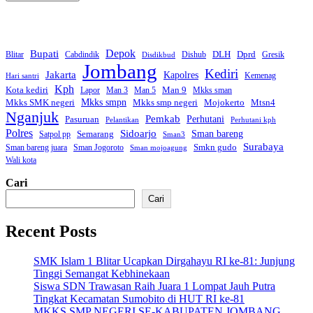
Bupati
Depok
Dprd
DLH
Blitar
Cabdindik
Dishub
Gresik
Disdikbud
Jombang
Kediri
Jakarta
Kapolres
Kemenag
Hari santri
Kph
Kota kediri
Man 9
Lapor
Man 3
Man 5
Mkks sman
Mkks smpn
Mkks smp negeri
Mkks SMK negeri
Mojokerto
Mtsn4
Nganjuk
Pemkab
Perhutani
Pasuruan
Pelantikan
Perhutani kph
Polres
Sidoarjo
Sman bareng
Semarang
Satpol pp
Sman3
Surabaya
Smkn gudo
Sman bareng juara
Sman Jogoroto
Sman mojoagung
Wali kota
Cari
Cari
Recent Posts
SMK Islam 1 Blitar Ucapkan Dirgahayu RI ke-81: Junjung
Tinggi Semangat Kebhinekaan
Siswa SDN Trawasan Raih Juara 1 Lompat Jauh Putra
Tingkat Kecamatan Sumobito di HUT RI ke-81
MKKS SMP NEGERI SE-KABUPATEN JOMBANG