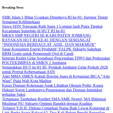
Skip
Breaking News
to
content
SMK Islam 1 Blitar Ucapkan Dirgahayu RI ke-81: Junjung Tinggi
Semangat Kebhinekaan
Siswa SDN Trawasan Raih Juara 1 Lompat Jauh Putra Tingkat
Kecamatan Sumobito di HUT RI ke-81
MKKS SMP NEGERI SE-KABUPATEN JOMBANG
RAYAKAN HUT RI KE-81 DENGAN SEMANGAT
“INDONESIA BERDAULAT, ADIL, DAN MAKMUR”
Sasar Konsumen Energi Produktif, YALPK Sidoarjo Salurkan
BBM Gratis untuk Pengemudi Ojol di Candi
Imigrasi Kediri Gelar Sosialisasi Pencegahan TPPO dan Perkenalan
POLTEKIMIPAS di SMKN 2 Jombang
Semarakkan HUT ke-81 RI, Pemkab Jombang Gelar Porkab 2026
untuk Pererat Kebersamaan ASN
Atlet MMA SMKN Kabuh Borong Juara di Kejuaraan IBCA “Adu
Wani” Piala Wali Kota Madiun
Kasus Dugaan Kekerasan Anak Libatkan Oknum Polisi, Kuasa
Hukum Soroti Lambannya Penanganan dan Dugaan Intimidasi
terhadap Saksi
Tertantang Tambahan Rombel SMA-SMK Negeri, MA Bilingual
Muslimat NU Sidoarjo Optimis Bangkit dengan Kualitas
Terlapor Y.H.H. Diduga Cemarkan Nama Baik Lewat Komentar di
Link Berita Suara Rakyat 62, Dua Kali Belum Penuhi Panggilan