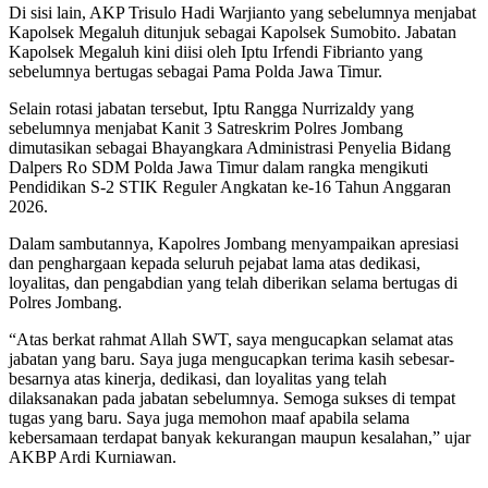
Di sisi lain, AKP Trisulo Hadi Warjianto yang sebelumnya menjabat
Kapolsek Megaluh ditunjuk sebagai Kapolsek Sumobito. Jabatan
Kapolsek Megaluh kini diisi oleh Iptu Irfendi Fibrianto yang
sebelumnya bertugas sebagai Pama Polda Jawa Timur.
Selain rotasi jabatan tersebut, Iptu Rangga Nurrizaldy yang
sebelumnya menjabat Kanit 3 Satreskrim Polres Jombang
dimutasikan sebagai Bhayangkara Administrasi Penyelia Bidang
Dalpers Ro SDM Polda Jawa Timur dalam rangka mengikuti
Pendidikan S-2 STIK Reguler Angkatan ke-16 Tahun Anggaran
2026.
Dalam sambutannya, Kapolres Jombang menyampaikan apresiasi
dan penghargaan kepada seluruh pejabat lama atas dedikasi,
loyalitas, dan pengabdian yang telah diberikan selama bertugas di
Polres Jombang.
“Atas berkat rahmat Allah SWT, saya mengucapkan selamat atas
jabatan yang baru. Saya juga mengucapkan terima kasih sebesar-
besarnya atas kinerja, dedikasi, dan loyalitas yang telah
dilaksanakan pada jabatan sebelumnya. Semoga sukses di tempat
tugas yang baru. Saya juga memohon maaf apabila selama
kebersamaan terdapat banyak kekurangan maupun kesalahan,” ujar
AKBP Ardi Kurniawan.