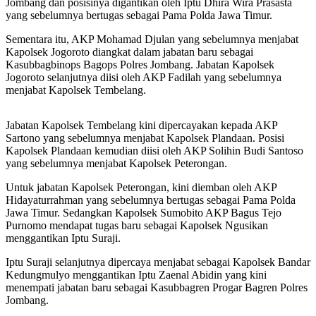
Jombang dan posisinya digantikan oleh Iptu Dhira Wira Prasasta
yang sebelumnya bertugas sebagai Pama Polda Jawa Timur.
Sementara itu, AKP Mohamad Djulan yang sebelumnya menjabat
Kapolsek Jogoroto diangkat dalam jabatan baru sebagai
Kasubbagbinops Bagops Polres Jombang. Jabatan Kapolsek
Jogoroto selanjutnya diisi oleh AKP Fadilah yang sebelumnya
menjabat Kapolsek Tembelang.
Jabatan Kapolsek Tembelang kini dipercayakan kepada AKP
Sartono yang sebelumnya menjabat Kapolsek Plandaan. Posisi
Kapolsek Plandaan kemudian diisi oleh AKP Solihin Budi Santoso
yang sebelumnya menjabat Kapolsek Peterongan.
Untuk jabatan Kapolsek Peterongan, kini diemban oleh AKP
Hidayaturrahman yang sebelumnya bertugas sebagai Pama Polda
Jawa Timur. Sedangkan Kapolsek Sumobito AKP Bagus Tejo
Purnomo mendapat tugas baru sebagai Kapolsek Ngusikan
menggantikan Iptu Suraji.
Iptu Suraji selanjutnya dipercaya menjabat sebagai Kapolsek Bandar
Kedungmulyo menggantikan Iptu Zaenal Abidin yang kini
menempati jabatan baru sebagai Kasubbagren Progar Bagren Polres
Jombang.