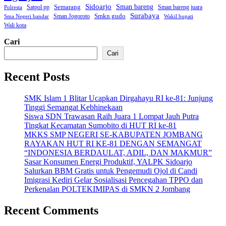
Sidoarjo
Sman bareng
Semarang
Satpol pp
Sman bareng juara
Polresta
Surabaya
Smkn gudo
Sman Jogoroto
Sma Negeri bandar
Wakil bupati
Wali kota
Cari
Cari
Recent Posts
SMK Islam 1 Blitar Ucapkan Dirgahayu RI ke-81: Junjung
Tinggi Semangat Kebhinekaan
Siswa SDN Trawasan Raih Juara 1 Lompat Jauh Putra
Tingkat Kecamatan Sumobito di HUT RI ke-81
MKKS SMP NEGERI SE-KABUPATEN JOMBANG
RAYAKAN HUT RI KE-81 DENGAN SEMANGAT
“INDONESIA BERDAULAT, ADIL, DAN MAKMUR”
Sasar Konsumen Energi Produktif, YALPK Sidoarjo
Salurkan BBM Gratis untuk Pengemudi Ojol di Candi
Imigrasi Kediri Gelar Sosialisasi Pencegahan TPPO dan
Perkenalan POLTEKIMIPAS di SMKN 2 Jombang
Recent Comments