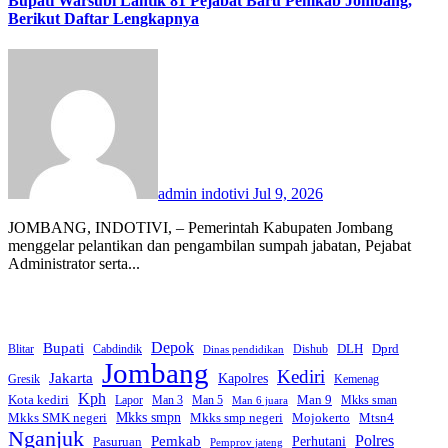
Bupati Warsubi Lantik 81 Pejabat Baru Pemkab Jombang,
Berikut Daftar Lengkapnya
admin indotivi
Jul 9, 2026
JOMBANG, INDOTIVI, – Pemerintah Kabupaten Jombang
menggelar pelantikan dan pengambilan sumpah jabatan, Pejabat
Administrator serta...
Bupati
Depok
Dprd
DLH
Blitar
Cabdindik
Dishub
Dinas pendidikan
Jombang
Kediri
Jakarta
Kapolres
Gresik
Kemenag
Kph
Kota kediri
Man 9
Lapor
Man 3
Man 5
Mkks sman
Man 6 juara
Mkks smpn
Mkks smp negeri
Mkks SMK negeri
Mojokerto
Mtsn4
Nganjuk
Polres
Pemkab
Perhutani
Pasuruan
Pemprov jateng