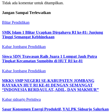
Tidak ada komentar untuk ditampilkan.
Jangan Sampai Terlewatkan
Blitar
Pendidikan
SMK Islam 1 Blitar Ucapkan Dirgahayu RI ke-81: Junjung
Tinggi Semangat Kebhinekaan
Kabar Jombang
Pendidikan
Siswa SDN Trawasan Raih Juara 1 Lompat Jauh Putra
Tingkat Kecamatan Sumobito di HUT RI ke-81
Kabar Jombang
Pendidikan
MKKS SMP NEGERI SE-KABUPATEN JOMBANG
RAYAKAN HUT RI KE-81 DENGAN SEMANGAT
“INDONESIA BERDAULAT, ADIL, DAN MAKMUR”
Kabar sidoarjo
Peristiwa
Sasar Konsumen Energi Produktif, YALPK Sidoarjo Salurkan