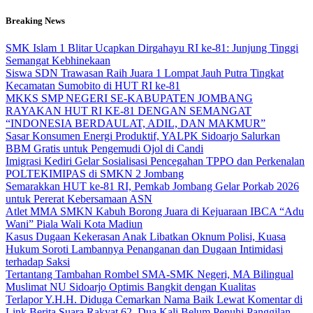
Skip
Breaking News
to
content
SMK Islam 1 Blitar Ucapkan Dirgahayu RI ke-81: Junjung Tinggi
Semangat Kebhinekaan
Siswa SDN Trawasan Raih Juara 1 Lompat Jauh Putra Tingkat
Kecamatan Sumobito di HUT RI ke-81
MKKS SMP NEGERI SE-KABUPATEN JOMBANG
RAYAKAN HUT RI KE-81 DENGAN SEMANGAT
“INDONESIA BERDAULAT, ADIL, DAN MAKMUR”
Sasar Konsumen Energi Produktif, YALPK Sidoarjo Salurkan
BBM Gratis untuk Pengemudi Ojol di Candi
Imigrasi Kediri Gelar Sosialisasi Pencegahan TPPO dan Perkenalan
POLTEKIMIPAS di SMKN 2 Jombang
Semarakkan HUT ke-81 RI, Pemkab Jombang Gelar Porkab 2026
untuk Pererat Kebersamaan ASN
Atlet MMA SMKN Kabuh Borong Juara di Kejuaraan IBCA “Adu
Wani” Piala Wali Kota Madiun
Kasus Dugaan Kekerasan Anak Libatkan Oknum Polisi, Kuasa
Hukum Soroti Lambannya Penanganan dan Dugaan Intimidasi
terhadap Saksi
Tertantang Tambahan Rombel SMA-SMK Negeri, MA Bilingual
Muslimat NU Sidoarjo Optimis Bangkit dengan Kualitas
Terlapor Y.H.H. Diduga Cemarkan Nama Baik Lewat Komentar di
Link Berita Suara Rakyat 62, Dua Kali Belum Penuhi Panggilan