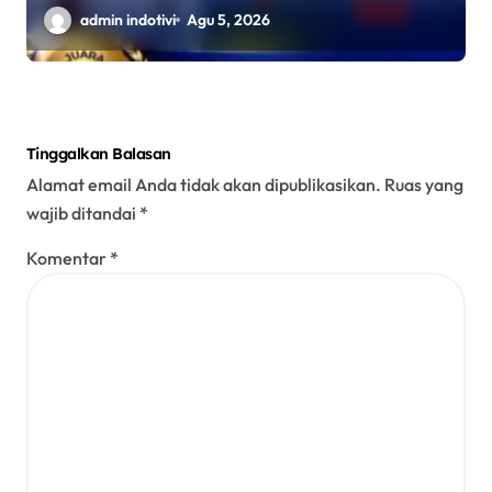
Kecamatan Sumobito di HUT RI
admin indotivi
Agu 5, 2026
ke-81
Tinggalkan Balasan
Alamat email Anda tidak akan dipublikasikan.
Ruas yang
wajib ditandai
*
Komentar
*