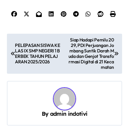
N
Siap Hadapi Pemilu 20
PELEPASAN SISWA KE
29, PDI Perjuangan Jo
a
LAS IX SMP NEGERI 1 B
mbang Suntik Darah M
v
ERBEK TAHUN PELAJ
uda dan Genjot Transfo
ARAN 2025/2026
rmasi Digital di 21 Keca
i
matan
g
a
s
i
p
By
admin indotivi
o