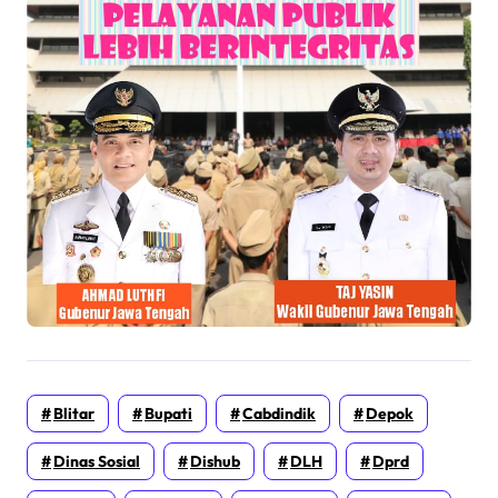
Blitar
Bupati
Cabdindik
Depok
Dinas Sosial
Dishub
DLH
Dprd