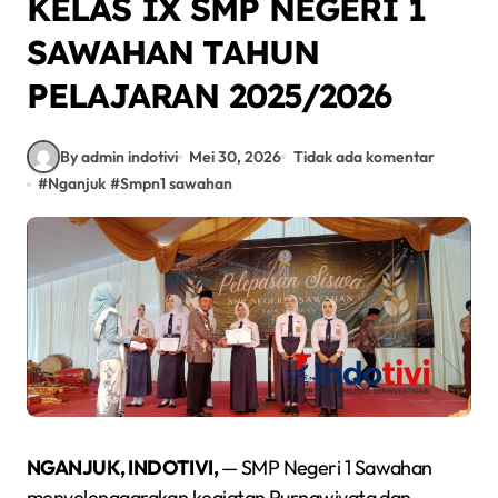
KELAS IX SMP NEGERI 1
SAWAHAN TAHUN
PELAJARAN 2025/2026
By admin indotivi
Mei 30, 2026
Tidak ada komentar
#
Nganjuk
#
Smpn1 sawahan
NGANJUK, INDOTIVI,
— SMP Negeri 1 Sawahan
menyelenggarakan kegiatan Purnawiyata dan