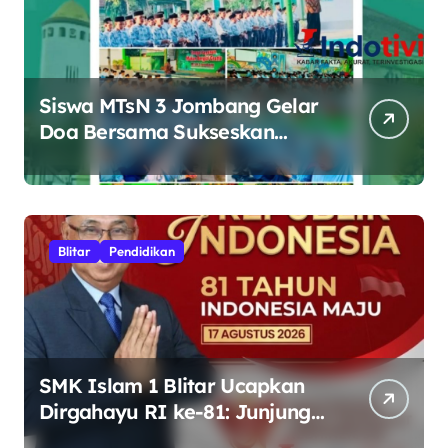
Siswa MTsN 3 Jombang Gelar
Doa Bersama Sukseskan
Muktamar ke-35 NU di
Tambakberas
Blitar
Pendidikan
SMK Islam 1 Blitar Ucapkan
Dirgahayu RI ke-81: Junjung
Tinggi Semangat