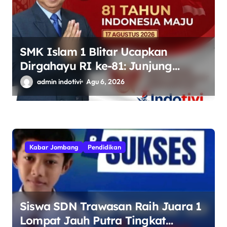
SMK Islam 1 Blitar Ucapkan
Dirgahayu RI ke-81: Junjung
Tinggi Semangat Kebhinekaan
admin indotivi
Agu 6, 2026
Kabar Jombang
Pendidikan
Siswa SDN Trawasan Raih Juara 1
Lompat Jauh Putra Tingkat