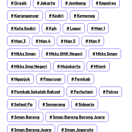
Gresik
Jakarta
Jombang
Kapolres
Karanganyar
Kediri
Kemenag
Kota Kediri
Kph
Lapor
Man 1
Man 3
Man 4
Man 5
Man 9
Mkks Sman
Mkks SMK Negeri
Mkks Smpn
Mkks Smp Negeri
Mojokerto
Mtsn4
Nganjuk
Pasuruan
Pemkab
Pemkab Sekolah Rakyat
Perhutani
Polres
Satpol Pp
Semarang
Sidoarjo
Sman Bareng
Sman Bareng Borong Juara
Sman Bareng Juara
Sman Jogoroto