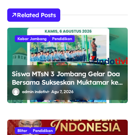
s
Related Posts
Kabar Jombang
Pendidikan
Siswa MTsN 3 Jombang Gelar Doa
Bersama Sukseskan Muktamar ke-
35 NU di Tambakberas
admin indotivi
Agu 7, 2026
Blitar
Pendidikan