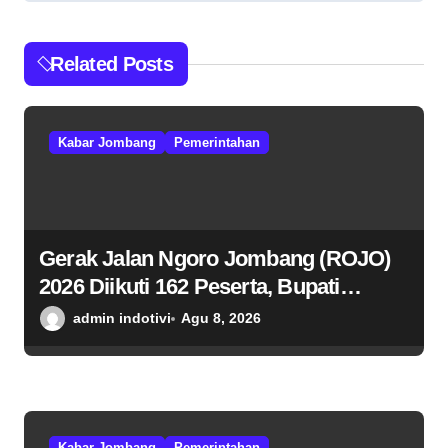
o
s
Related Posts
Kabar Jombang
Pemerintahan
Gerak Jalan Ngoro Jombang (ROJO)
2026 Diikuti 162 Peserta, Bupati
Jombang Tekankan Disiplin dan
admin indotivi
Agu 8, 2026
Kekompakan
Kabar Jombang
Pemerintahan