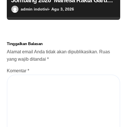
Jombang 2026 ‘Mahesa Rakta Garuda
Yudha’ Resmi Mulai Pemusatan
admin indotivi
Agu 3, 2026
Latihan
Tinggalkan Balasan
Alamat email Anda tidak akan dipublikasikan.
Ruas
yang wajib ditandai
*
Komentar
*