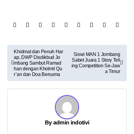
N
Khidmat dan Penuh Har
Siswi MAN 1 Jombang
ap, DWP Disdikbud Jo
a
Sabet Juara 1 Story Tell
mbang Sambut Ramad
ing Competition Se-Jaw
v
han dengan Khotmil Qu
a Timur
r’an dan Doa Bersama
i
g
a
s
i
By
admin indotivi
p