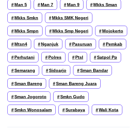
Man 5
Man 7
Man 9
Mkks Sman
Mkks Smkn
Mkks SMK Negeri
Mkks Smpn
Mkks Smp Negeri
Mojokerto
Mtsn4
Nganjuk
Pasuruan
Pemkab
Perhutani
Polres
Ptsl
Satpol Pp
Semarang
Sidoarjo
Sman Bandar
Sman Bareng
Sman Bareng Juara
Sman Jogoroto
Smkn Gudo
Smkn Wonosalam
Surabaya
Wali Kota