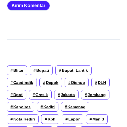
Blitar
Bupati
Bupati Lantik
Cabdindik
Depok
Dishub
DLH
Dprd
Gresik
Jakarta
Jombang
Kapolres
Kediri
Kemenag
Kota Kediri
Kph
Lapor
Man 3