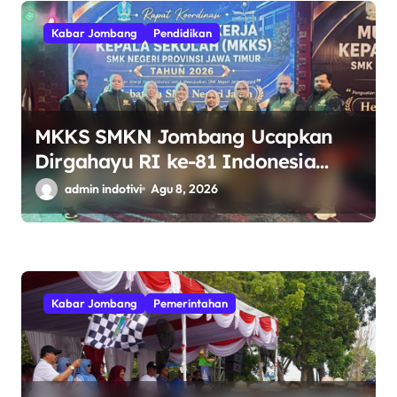
Kabar Jombang
Pendidikan
MKKS SMKN Jombang Ucapkan
Dirgahayu RI ke-81 Indonesia
Berdaulat, Adil, dan Makmur
admin indotivi
Agu 8, 2026
Kabar Jombang
Pemerintahan