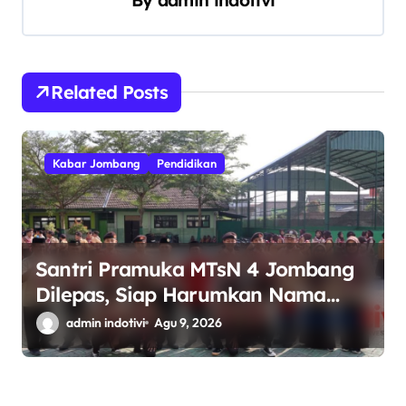
p
o
s
Related Posts
Kabar Jombang
Pendidikan
Santri Pramuka MTsN 4 Jombang
Dilepas, Siap Harumkan Nama
Madrasah di Jambore Nasional
admin indotivi
Agu 9, 2026
Cibubur