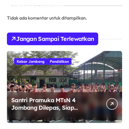
Recent Comments
Tidak ada komentar untuk ditampilkan.
Jangan Sampai Terlewatkan
Kabar Jombang
Pendidikan
Santri Pramuka MTsN 4
Jombang Dilepas, Siap
Harumkan Nama Madrasah di
Jambore Nasional Cibubur