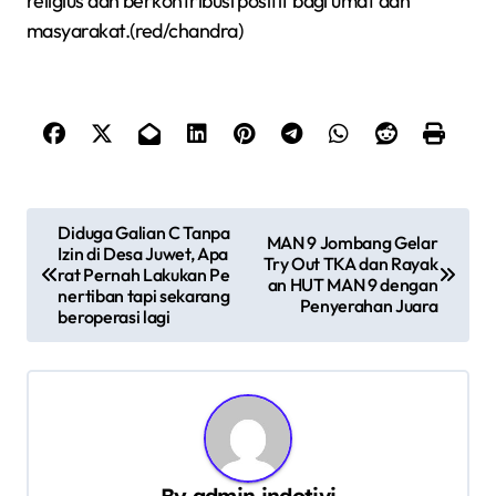
religius dan berkontribusi positif bagi umat dan
masyarakat.(red/chandra)
N
Diduga Galian C Tanpa
MAN 9 Jombang Gelar
Izin di Desa Juwet, Apa
a
Try Out TKA dan Rayak
rat Pernah Lakukan Pe
an HUT MAN 9 dengan
v
nertiban tapi sekarang
Penyerahan Juara
beroperasi lagi
i
g
a
s
i
By
admin indotivi