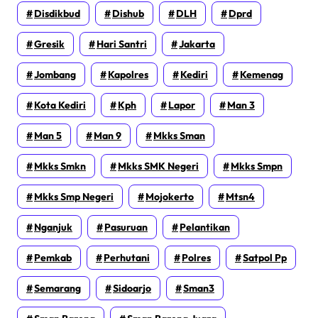
Disdikbud
Dishub
DLH
Dprd
Gresik
Hari Santri
Jakarta
Jombang
Kapolres
Kediri
Kemenag
Kota Kediri
Kph
Lapor
Man 3
Man 5
Man 9
Mkks Sman
Mkks Smkn
Mkks SMK Negeri
Mkks Smpn
Mkks Smp Negeri
Mojokerto
Mtsn4
Nganjuk
Pasuruan
Pelantikan
Pemkab
Perhutani
Polres
Satpol Pp
Semarang
Sidoarjo
Sman3