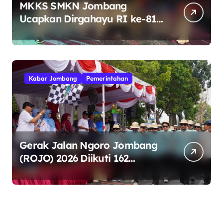
MKKS SMKN Jombang
Ucapkan Dirgahayu RI ke-81
Indonesia Berdaulat, Adil, dan
Makmur
Kabar Jombang
Pemerintahan
Gerak Jalan Ngoro Jombang
(ROJO) 2026 Diikuti 162
Peserta, Bupati Jombang
Tekankan Disiplin dan
Kekompakan