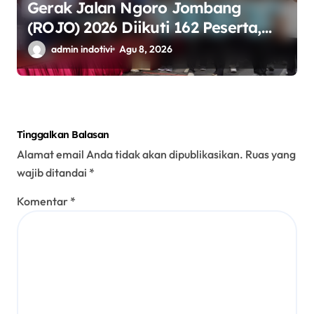
Gerak Jalan Ngoro Jombang
(ROJO) 2026 Diikuti 162 Peserta,
Bupati Jombang Tekankan Disiplin
admin indotivi
Agu 8, 2026
dan Kekompakan
Tinggalkan Balasan
Alamat email Anda tidak akan dipublikasikan.
Ruas yang
wajib ditandai
*
Komentar
*