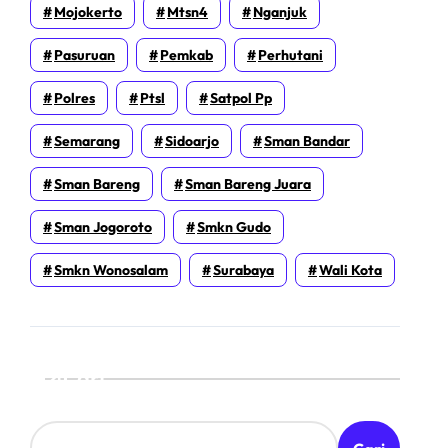
Mojokerto
Mtsn4
Nganjuk
Pasuruan
Pemkab
Perhutani
Polres
Ptsl
Satpol Pp
Semarang
Sidoarjo
Sman Bandar
Sman Bareng
Sman Bareng Juara
Sman Jogoroto
Smkn Gudo
Smkn Wonosalam
Surabaya
Wali Kota
Cari