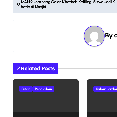
N
MAN 9 Jombang Gelar Khotbah Keliling, Siswa Jadi K
hatib di Masjid
a
v
i
By
g
a
s
Related Posts
i
p
Blitar
Pendidikan
Kabar Jomb
o
s