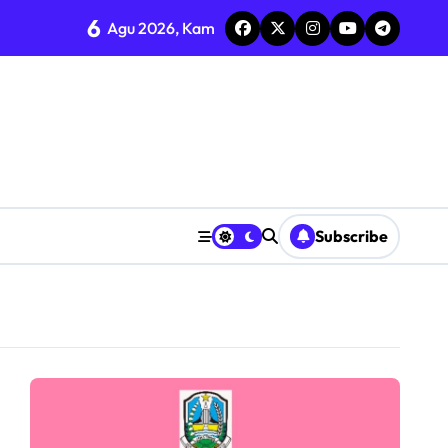
6
ol di Candi
Agu 2026, Kam
KN 2 Jombang
aan ASN
n
anganan dan Dugaan Intimidasi terhadap Saksi
 Bangkit dengan Kualitas
Subscribe
, Dua Kali Belum Penuhi Panggilan Klarifikasi