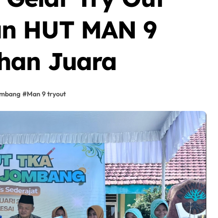
an HUT MAN 9
han Juara
mbang
#
Man 9 tryout