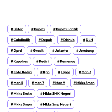
Blitar
Bupati
Bupati Lantik
Cabdindik
Depok
Dishub
DLH
Dprd
Gresik
Jakarta
Jombang
Kapolres
Kediri
Kemenag
Kota Kediri
Kph
Lapor
Man 3
Man 5
Man 7
Man 9
Mkks Sman
Mkks Smkn
Mkks SMK Negeri
Mkks Smpn
Mkks Smp Negeri