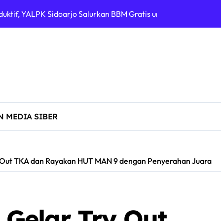
uktif, YALPK Sidoarjo Salurkan BBM Gratis untuk Pengemudi Oj
ialisasi Pencegahan TPPO dan Perkenalan POLTEKIMIPAS di SM
 Pemkab Jombang Gelar Porkab 2026 untuk Pererat Kebersam
g Juara di Kejuaraan IBCA “Adu Wani” Piala Wali Kota Madiu
ak Libatkan Oknum Polisi, Kuasa Hukum Soroti Lambannya Pen
l SMA-SMK Negeri, MA Bilingual Muslimat NU Sidoarjo Optimis
 MEDIA SIBER
arkan Nama Baik Lewat Komentar di Link Berita Suara Rakyat 62
 Dirgahayu RI ke-81: Junjung Tinggi Semangat Kebhinekaan
 Out TKA dan Rayakan HUT MAN 9 dengan Penyerahan Juara
Gelar Try Out