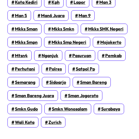
Kota Kediri
Kph
Lapor
Man 3
Man 5
Man6 Juara
Man 9
Mkks Sman
Mkks Smkn
Mkks SMK Negeri
Mkks Smpn
Mkks Smp Negeri
Mojokerto
Mtsn4
Nganjuk
Pasuruan
Pemkab
Perhutani
Polres
Satpol Pp
Semarang
Sidoarjo
Sman Bareng
Sman Bareng Juara
Sman Jogoroto
Smkn Gudo
Smkn Wonosalam
Surabaya
Wali Kota
Zurich