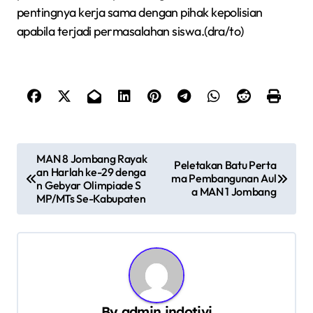
pentingnya kerja sama dengan pihak kepolisian
apabila terjadi permasalahan siswa.(dra/to)
N
MAN 8 Jombang Rayak
Peletakan Batu Perta
an Harlah ke-29 denga
a
ma Pembangunan Aul
n Gebyar Olimpiade S
a MAN 1 Jombang
v
MP/MTs Se-Kabupaten
i
g
a
s
By
admin indotivi