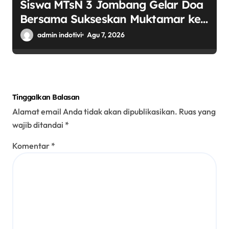
Siswa MTsN 3 Jombang Gelar Doa
Bersama Sukseskan Muktamar ke-
35 NU di Tambakberas
admin indotivi
Agu 7, 2026
Tinggalkan Balasan
Alamat email Anda tidak akan dipublikasikan.
Ruas yang
wajib ditandai
*
Komentar
*