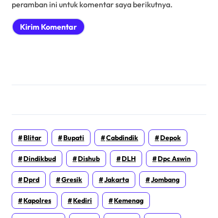
peramban ini untuk komentar saya berikutnya.
Blitar
Bupati
Cabdindik
Depok
Dindikbud
Dishub
DLH
Dpc Aswin
Dprd
Gresik
Jakarta
Jombang
Kapolres
Kediri
Kemenag