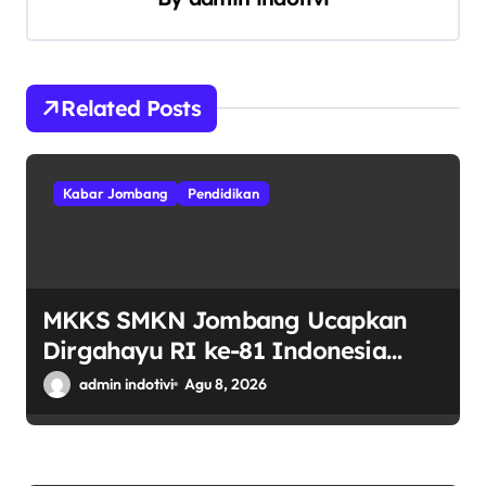
i
p
o
s
Related Posts
Kabar Jombang
Pendidikan
MKKS SMKN Jombang Ucapkan
Dirgahayu RI ke-81 Indonesia
Berdaulat, Adil, dan Makmur
admin indotivi
Agu 8, 2026