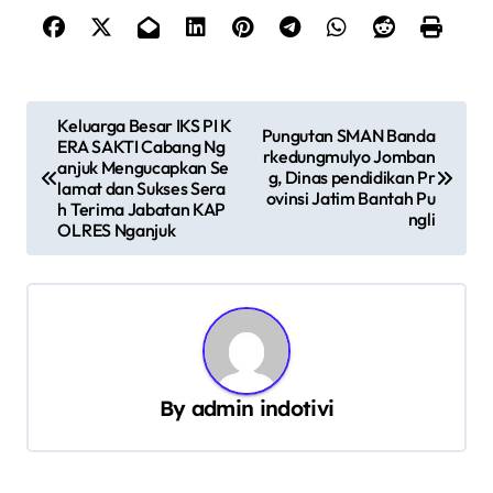
N
Keluarga Besar IKS PI K
Pungutan SMAN Banda
ERA SAKTI Cabang Ng
a
rkedungmulyo Jomban
anjuk Mengucapkan Se
g, Dinas pendidikan Pr
v
lamat dan Sukses Sera
ovinsi Jatim Bantah Pu
h Terima Jabatan KAP
ngli
i
OLRES Nganjuk
g
a
s
i
p
By
admin indotivi
o
s