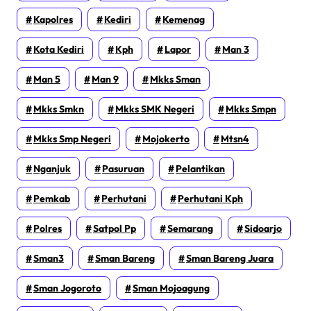
Kapolres
Kediri
Kemenag
Kota Kediri
Kph
Lapor
Man 3
Man 5
Man 9
Mkks Sman
Mkks Smkn
Mkks SMK Negeri
Mkks Smpn
Mkks Smp Negeri
Mojokerto
Mtsn4
Nganjuk
Pasuruan
Pelantikan
Pemkab
Perhutani
Perhutani Kph
Polres
Satpol Pp
Semarang
Sidoarjo
Sman3
Sman Bareng
Sman Bareng Juara
Sman Jogoroto
Sman Mojoagung