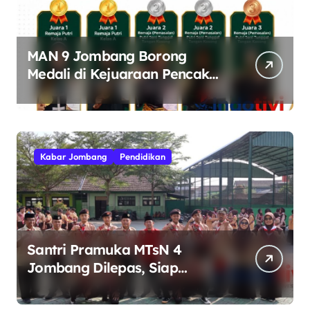
MAN 9 Jombang Borong
Medali di Kejuaraan Pencak
Silat Jatim Open 2026
Kabar Jombang
Pendidikan
Santri Pramuka MTsN 4
Jombang Dilepas, Siap
Harumkan Nama Madrasah di
Jambore Nasional Cibubur