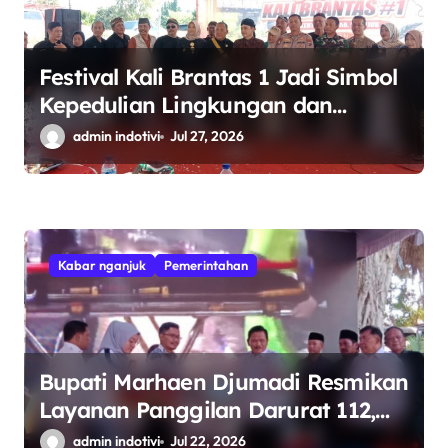
Festival Kali Brantas 1 Jadi Simbol
Kepedulian Lingkungan dan
Pelestarian Budaya
admin indotivi
Jul 27, 2026
Kabar nganjuk
Pemerintahan
Bupati Marhaen Djumadi Resmikan
Layanan Panggilan Darurat 112,
Warga Nganjuk Kini Cukup
admin indotivi
Jul 22, 2026