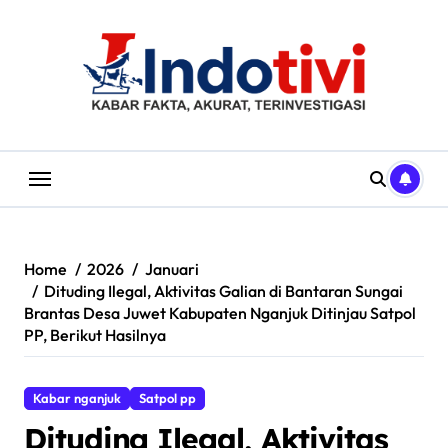
Skip
to
content
Home
2026
Januari
Dituding Ilegal, Aktivitas Galian di Bantaran Sungai
Brantas Desa Juwet Kabupaten Nganjuk Ditinjau Satpol
PP, Berikut Hasilnya
Kabar nganjuk
Satpol pp
Dituding Ilegal, Aktivitas