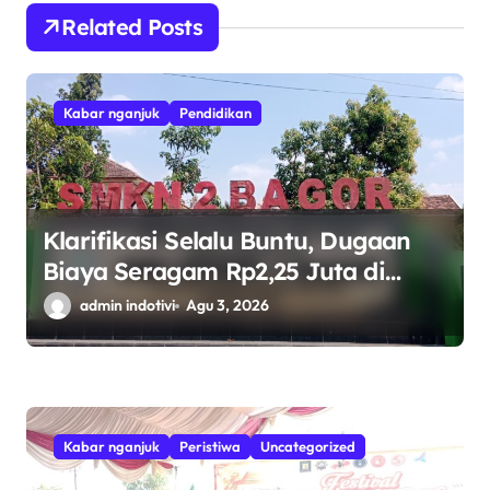
Related Posts
Kabar nganjuk
Pendidikan
Klarifikasi Selalu Buntu, Dugaan
Biaya Seragam Rp2,25 Juta di
SMKN 2 Bagor Tuai Sorotan
admin indotivi
Agu 3, 2026
Kabar nganjuk
Peristiwa
Uncategorized