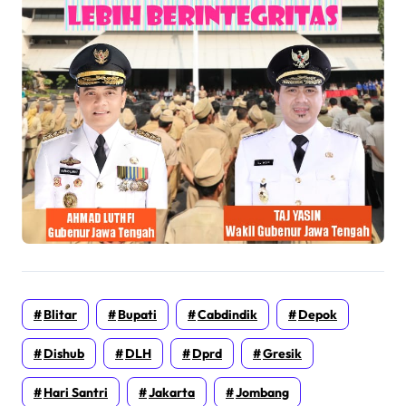
Blitar
Bupati
Cabdindik
Depok
Dishub
DLH
Dprd
Gresik
Hari Santri
Jakarta
Jombang