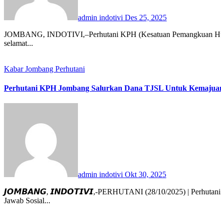
admin indotivi
Des 25, 2025
JOMBANG, INDOTIVI,–Perhutani KPH (Kesatuan Pemangkuan Hutan) Jombang Gelar Tasyakuran dan Pembinaan disertai pemberian ucapan
selamat...
Kabar Jombang
Perhutani
Perhutani KPH Jombang Salurkan Dana TJSL Untuk Kemajuan
admin indotivi
Okt 30, 2025
𝙅𝙊𝙈𝘽𝘼𝙉𝙂, 𝙄𝙉𝘿𝙊𝙏𝙄𝙑𝙄,-PERHUTANI (28/10/2025) | Perhutani Kesatuan Pemangkuan Hutan (KPH) Jombang melalui program Tanggung
Jawab Sosial...