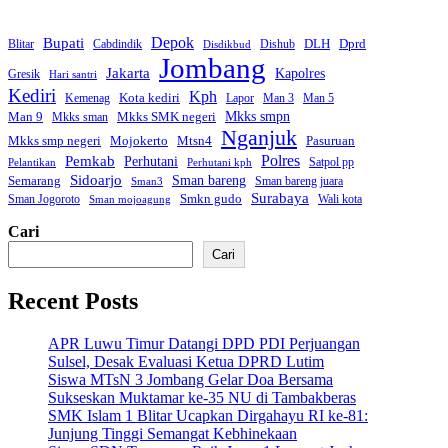
Bupati
Depok
Dprd
DLH
Blitar
Cabdindik
Dishub
Disdikbud
Jombang
Jakarta
Kapolres
Gresik
Hari santri
Kediri
Kph
Kota kediri
Kemenag
Lapor
Man 3
Man 5
Mkks smpn
Man 9
Mkks SMK negeri
Mkks sman
Nganjuk
Mkks smp negeri
Mtsn4
Mojokerto
Pasuruan
Polres
Pemkab
Perhutani
Satpol pp
Pelantikan
Perhutani kph
Sidoarjo
Sman bareng
Semarang
Sman bareng juara
Sman3
Surabaya
Smkn gudo
Sman Jogoroto
Wali kota
Sman mojoagung
Cari
Cari
Recent Posts
APR Luwu Timur Datangi DPD PDI Perjuangan
Sulsel, Desak Evaluasi Ketua DPRD Lutim
Siswa MTsN 3 Jombang Gelar Doa Bersama
Sukseskan Muktamar ke-35 NU di Tambakberas
SMK Islam 1 Blitar Ucapkan Dirgahayu RI ke-81:
Junjung Tinggi Semangat Kebhinekaan