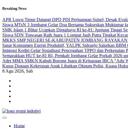
Skip
Breaking News
to
content
APR Luwu Timur Datangi DPD PDI Perjuangan Sulsel, Desak Eval
Siswa MTsN 3 Jombang Gelar Doa Bersama Sukseskan Muktamar k
SMK Islam 1 Blitar Ucapkan Dirgahayu RI ke-81: Junjung Tinggi 
Siswa SDN Trawasan Raih Juara 1 Lompat Jauh Putra Tingkat Keca
MKKS SMP NEGERI SE-KABUPATEN JOMBANG RAYAKAN 
Sasar Konsumen Energi Produktif, YALPK Sidoarjo Salurkan BBM G
Imigrasi Kediri Gelar Sosialisasi Pencegahan TPPO dan Perken
Semarakkan HUT ke-81 RI, Pemkab Jombang Gelar Porkab 2026 un
Atlet MMA SMKN Kabuh Borong Juara di Kejuaraan IBCA “Adu Wa
Kasus Dugaan Kekerasan Anak Libatkan Oknum Polisi, Kuasa Hukum
8
Agu 2026, Sab
indotivi.com
Kabar Fakta, Akurat, Terinvestigasi
Home