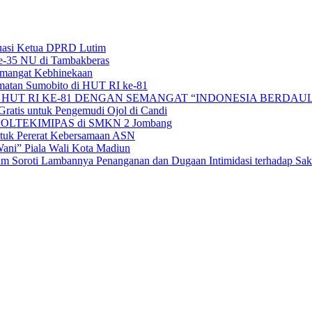
uasi Ketua DPRD Lutim
e-35 NU di Tambakberas
Semangat Kebhinekaan
matan Sumobito di HUT RI ke-81
HUT RI KE-81 DENGAN SEMANGAT “INDONESIA BERDAUL
ratis untuk Pengemudi Ojol di Candi
alan POLTEKIMIPAS di SMKN 2 Jombang
tuk Pererat Kebersamaan ASN
ni” Piala Wali Kota Madiun
 Soroti Lambannya Penanganan dan Dugaan Intimidasi terhadap Sak