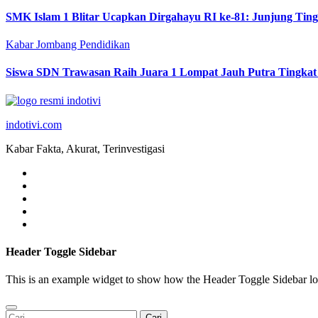
SMK Islam 1 Blitar Ucapkan Dirgahayu RI ke-81: Junjung Tin
Kabar Jombang
Pendidikan
Siswa SDN Trawasan Raih Juara 1 Lompat Jauh Putra Tingkat
indotivi.com
Kabar Fakta, Akurat, Terinvestigasi
Header Toggle Sidebar
This is an example widget to show how the Header Toggle Sidebar lo
Cari