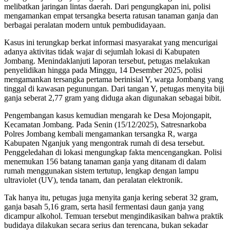
melibatkan jaringan lintas daerah. Dari pengungkapan ini, polisi
mengamankan empat tersangka beserta ratusan tanaman ganja dan
berbagai peralatan modern untuk pembudidayaan.
Kasus ini terungkap berkat informasi masyarakat yang mencurigai
adanya aktivitas tidak wajar di sejumlah lokasi di Kabupaten
Jombang. Menindaklanjuti laporan tersebut, petugas melakukan
penyelidikan hingga pada Minggu, 14 Desember 2025, polisi
mengamankan tersangka pertama berinisial Y, warga Jombang yang
tinggal di kawasan pegunungan. Dari tangan Y, petugas menyita biji
ganja seberat 2,77 gram yang diduga akan digunakan sebagai bibit.
Pengembangan kasus kemudian mengarah ke Desa Mojongapit,
Kecamatan Jombang. Pada Senin (15/12/2025), Satresnarkoba
Polres Jombang kembali mengamankan tersangka R, warga
Kabupaten Nganjuk yang mengontrak rumah di desa tersebut.
Penggeledahan di lokasi mengungkap fakta mencengangkan. Polisi
menemukan 156 batang tanaman ganja yang ditanam di dalam
rumah menggunakan sistem tertutup, lengkap dengan lampu
ultraviolet (UV), tenda tanam, dan peralatan elektronik.
Tak hanya itu, petugas juga menyita ganja kering seberat 32 gram,
ganja basah 5,16 gram, serta hasil fermentasi daun ganja yang
dicampur alkohol. Temuan tersebut mengindikasikan bahwa praktik
budidaya dilakukan secara serius dan terencana, bukan sekadar