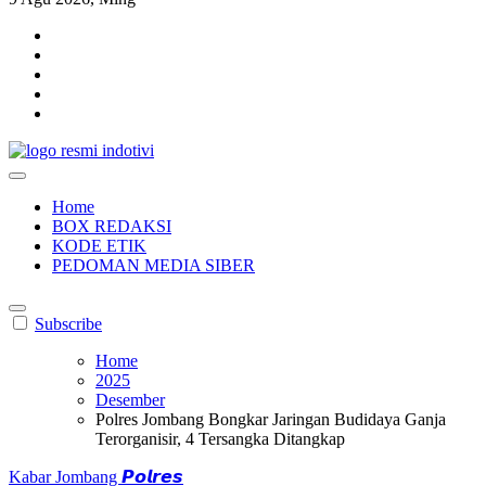
indotivi.com
Kabar Fakta, Akurat, Terinvestigasi
Home
BOX REDAKSI
KODE ETIK
PEDOMAN MEDIA SIBER
Subscribe
Home
2025
Desember
Polres Jombang Bongkar Jaringan Budidaya Ganja
Terorganisir, 4 Tersangka Ditangkap
Kabar Jombang
𝙋𝙤𝙡𝙧𝙚𝙨