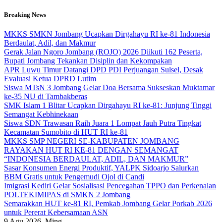
Skip
Breaking News
to
content
MKKS SMKN Jombang Ucapkan Dirgahayu RI ke-81 Indonesia
Berdaulat, Adil, dan Makmur
Gerak Jalan Ngoro Jombang (ROJO) 2026 Diikuti 162 Peserta,
Bupati Jombang Tekankan Disiplin dan Kekompakan
APR Luwu Timur Datangi DPD PDI Perjuangan Sulsel, Desak
Evaluasi Ketua DPRD Lutim
Siswa MTsN 3 Jombang Gelar Doa Bersama Sukseskan Muktamar
ke-35 NU di Tambakberas
SMK Islam 1 Blitar Ucapkan Dirgahayu RI ke-81: Junjung Tinggi
Semangat Kebhinekaan
Siswa SDN Trawasan Raih Juara 1 Lompat Jauh Putra Tingkat
Kecamatan Sumobito di HUT RI ke-81
MKKS SMP NEGERI SE-KABUPATEN JOMBANG
RAYAKAN HUT RI KE-81 DENGAN SEMANGAT
“INDONESIA BERDAULAT, ADIL, DAN MAKMUR”
Sasar Konsumen Energi Produktif, YALPK Sidoarjo Salurkan
BBM Gratis untuk Pengemudi Ojol di Candi
Imigrasi Kediri Gelar Sosialisasi Pencegahan TPPO dan Perkenalan
POLTEKIMIPAS di SMKN 2 Jombang
Semarakkan HUT ke-81 RI, Pemkab Jombang Gelar Porkab 2026
untuk Pererat Kebersamaan ASN
9
Agu 2026, Ming