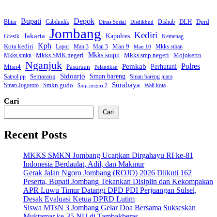
Bupati
Depok
Dprd
DLH
Blitar
Cabdindik
Dishub
Dinas Sosial
Disdikbud
Jombang
Kediri
Jakarta
Kapolres
Gresik
Kemenag
Kph
Kota kediri
Man 9
Lapor
Man 3
Man 5
Mkks sman
Man 10
Mkks smpn
Mkks smp negeri
Mkks SMK negeri
Mojokerto
Mkks smkn
Nganjuk
Polres
Pemkab
Mtsn4
Perhutani
Pasuruan
Pelantikan
Sidoarjo
Sman bareng
Semarang
Satpol pp
Sman bareng juara
Surabaya
Smkn gudo
Sman Jogoroto
Wali kota
Smp negeri 2
Cari
Cari
Recent Posts
MKKS SMKN Jombang Ucapkan Dirgahayu RI ke-81
Indonesia Berdaulat, Adil, dan Makmur
Gerak Jalan Ngoro Jombang (ROJO) 2026 Diikuti 162
Peserta, Bupati Jombang Tekankan Disiplin dan Kekompakan
APR Luwu Timur Datangi DPD PDI Perjuangan Sulsel,
Desak Evaluasi Ketua DPRD Lutim
Siswa MTsN 3 Jombang Gelar Doa Bersama Sukseskan
Muktamar ke-35 NU di Tambakberas