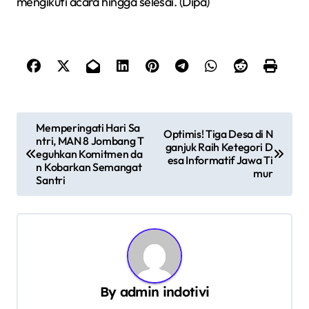
mengikuti acara hingga selesai. (Dipa)
N
Memperingati Hari Sa
Optimis! Tiga Desa di N
ntri, MAN 8 Jombang T
a
ganjuk Raih Ketegori D
eguhkan Komitmen da
esa Informatif Jawa Ti
v
n Kobarkan Semangat
mur
Santri
i
g
a
s
i
By
admin indotivi
p