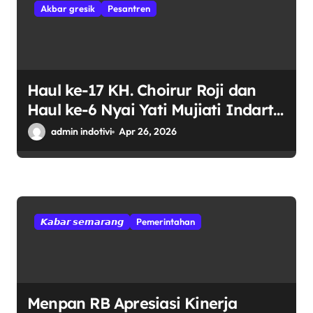
Akbar gresik
Pesantren
Haul ke-17 KH. Choirur Roji dan
Haul ke-6 Nyai Yati Mujiati Indarti:
Momentum Spiritual, Silaturahmi,
admin indotivi
Apr 26, 2026
dan Penguatan Cinta Rasul di
Gresik
𝙆𝙖𝙗𝙖𝙧 𝙨𝙚𝙢𝙖𝙧𝙖𝙣𝙜
Pemerintahan
Menpan RB Apresiasi Kinerja