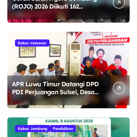
(ROJO) 2026 Diikuti 162
Peserta, Bupati Jombang
Tekankan Disiplin dan
Kekompakan
Kabar makasar
APR Luwu Timur Datangi DPD
PDI Perjuangan Sulsel, Desak
Evaluasi Ketua DPRD Lutim
Kabar Jombang
Pendidikan