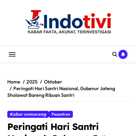
Skip
to
content
Home
2025
Oktober
Peringati Hari Santri Nasional, Gubenur Jateng
Sholawat Bareng Ribuan Santri
𝙆𝙖𝙗𝙖𝙧 𝙨𝙚𝙢𝙖𝙧𝙖𝙣𝙜
Pesantren
Peringati Hari Santri