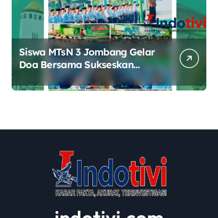
Siswa MTsN 3 Jombang Gelar
Doa Bersama Sukseskan
Muktamar ke-35 NU di
Tambakberas
indotivi.com