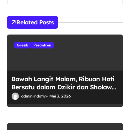
o
s
Related Posts
Gresik
Pesantren
Bawah Langit Malam, Ribuan Hati
Bersatu dalam Dzikir dan Sholawat
Tholabul Ilmi
admin indotivi
Mei 3, 2026