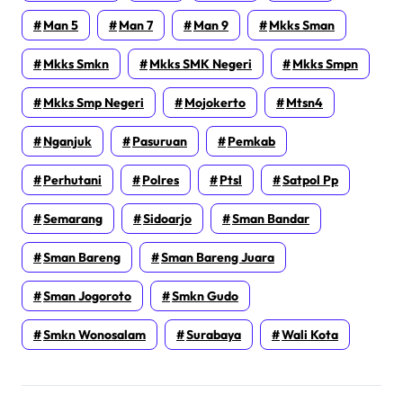
Man 5
Man 7
Man 9
Mkks Sman
Mkks Smkn
Mkks SMK Negeri
Mkks Smpn
Mkks Smp Negeri
Mojokerto
Mtsn4
Nganjuk
Pasuruan
Pemkab
Perhutani
Polres
Ptsl
Satpol Pp
Semarang
Sidoarjo
Sman Bandar
Sman Bareng
Sman Bareng Juara
Sman Jogoroto
Smkn Gudo
Smkn Wonosalam
Surabaya
Wali Kota