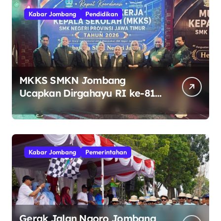
Kabar Jombang
Pendidikan
MKKS SMKN Jombang
Ucapkan Dirgahayu RI ke-81
Indonesia Berdaulat, Adil, dan
Makmur
Kabar Jombang
Pemerintahan
Gerak Jalan Ngoro Jombang