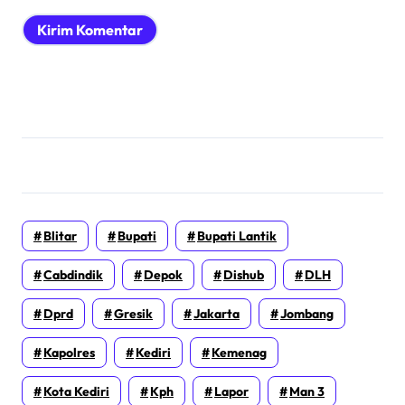
Blitar
Bupati
Bupati Lantik
Cabdindik
Depok
Dishub
DLH
Dprd
Gresik
Jakarta
Jombang
Kapolres
Kediri
Kemenag
Kota Kediri
Kph
Lapor
Man 3