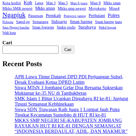
Kph
Kota kediri
Man 9
Lapor
Man 3
Man 5
Mkks sman
Man 6 juara
Mkks smpn
Mkks smp negeri
Mtsn4
Mkks SMK negeri
Mojokerto
Nganjuk
Polres
Pemkab
Perhutani
Pasuruan
Pemprov jateng
Sidoarjo
Sman bareng
Semarang
Satpol pp
Sman bareng juara
Polresta
Surabaya
Smkn gudo
Sman Jogoroto
Sma Negeri bandar
Wakil bupati
Wali kota
Cari
Cari
Recent Posts
APR Luwu Timur Datangi DPD PDI Perjuangan Sulsel,
Desak Evaluasi Ketua DPRD Lutim
Siswa MTsN 3 Jombang Gelar Doa Bersama Sukseskan
Muktamar ke-35 NU di Tambakberas
SMK Islam 1 Blitar Ucapkan Dirgahayu RI ke-81: Junjung
Tinggi Semangat Kebhinekaan
Siswa SDN Trawasan Raih Juara 1 Lompat Jauh Putra
Tingkat Kecamatan Sumobito di HUT RI ke-81
MKKS SMP NEGERI SE-KABUPATEN JOMBANG
RAYAKAN HUT RI KE-81 DENGAN SEMANGAT
“INDONESIA BERDAULAT, ADIL, DAN MAKMUR”