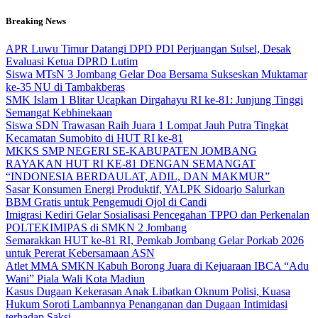
Skip
Breaking News
to
content
APR Luwu Timur Datangi DPD PDI Perjuangan Sulsel, Desak
Evaluasi Ketua DPRD Lutim
Siswa MTsN 3 Jombang Gelar Doa Bersama Sukseskan Muktamar
ke-35 NU di Tambakberas
SMK Islam 1 Blitar Ucapkan Dirgahayu RI ke-81: Junjung Tinggi
Semangat Kebhinekaan
Siswa SDN Trawasan Raih Juara 1 Lompat Jauh Putra Tingkat
Kecamatan Sumobito di HUT RI ke-81
MKKS SMP NEGERI SE-KABUPATEN JOMBANG
RAYAKAN HUT RI KE-81 DENGAN SEMANGAT
“INDONESIA BERDAULAT, ADIL, DAN MAKMUR”
Sasar Konsumen Energi Produktif, YALPK Sidoarjo Salurkan
BBM Gratis untuk Pengemudi Ojol di Candi
Imigrasi Kediri Gelar Sosialisasi Pencegahan TPPO dan Perkenalan
POLTEKIMIPAS di SMKN 2 Jombang
Semarakkan HUT ke-81 RI, Pemkab Jombang Gelar Porkab 2026
untuk Pererat Kebersamaan ASN
Atlet MMA SMKN Kabuh Borong Juara di Kejuaraan IBCA “Adu
Wani” Piala Wali Kota Madiun
Kasus Dugaan Kekerasan Anak Libatkan Oknum Polisi, Kuasa
Hukum Soroti Lambannya Penanganan dan Dugaan Intimidasi
terhadap Saksi