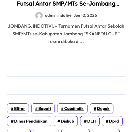
Futsal Antar SMP/MTs Se-Jombang
Digelar di SMKN Kudu
admin indotivi
Jun 10, 2026
JOMBANG, INDOTIVI, – Turnamen Futsal Antar Sekolah
SMP/MTs se-Kabupaten Jombang “SKANEDU CUP”
resmi dibuka di...
Blitar
Bupati
Cabdindik
Depok
Dinas Pendidikan
Dishub
DLH
Dprd