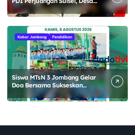
PDI Perjuangan Sulsel, Desak
Evaluasi Ketua DPRD Lutim
Kabar Jombang
Pendidikan
Siswa MTsN 3 Jombang Gelar
Doa Bersama Sukseskan
Muktamar ke-35 NU di
Tambakberas