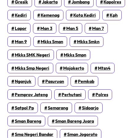
Gresik
Jakarta
Jombang
Kapolres
Kediri
Kemenag
Kota Kediri
Kph
Lapor
Man 3
Man 5
Man 7
Man 9
Mkks Sman
Mkks Smkn
Mkks SMK Negeri
Mkks Smpn
Mkks Smp Negeri
Mojokerto
Mtsn4
Nganjuk
Pasuruan
Pemkab
Pemprov Jateng
Perhutani
Polres
Satpol Pp
Semarang
Sidoarjo
Sman Bareng
Sman Bareng Juara
Sma Negeri Bandar
Sman Jogoroto