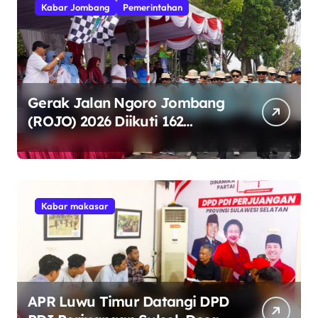
Kabar Jombang
Pemerintahan
Gerak Jalan Ngoro Jombang
(ROJO) 2026 Diikuti 162
Peserta, Bupati Jombang
Tekankan Disiplin dan
Kekompakan
Kabar makasar
APR Luwu Timur Datangi DPD