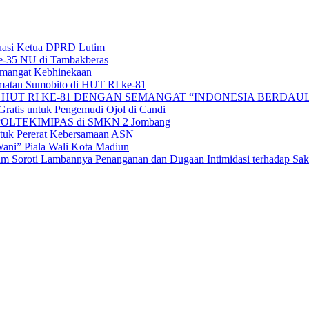
uasi Ketua DPRD Lutim
e-35 NU di Tambakberas
Semangat Kebhinekaan
matan Sumobito di HUT RI ke-81
HUT RI KE-81 DENGAN SEMANGAT “INDONESIA BERDAUL
ratis untuk Pengemudi Ojol di Candi
alan POLTEKIMIPAS di SMKN 2 Jombang
tuk Pererat Kebersamaan ASN
ni” Piala Wali Kota Madiun
 Soroti Lambannya Penanganan dan Dugaan Intimidasi terhadap Sak