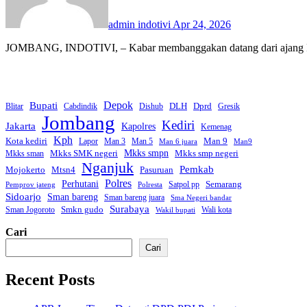
admin indotivi
Apr 24, 2026
JOMBANG, INDOTIVI, – Kabar membanggakan datang dari ajang Fes
Bupati
Depok
Dprd
DLH
Blitar
Cabdindik
Dishub
Gresik
Jombang
Kediri
Jakarta
Kapolres
Kemenag
Kph
Kota kediri
Man 9
Lapor
Man 3
Man 5
Man 6 juara
Man9
Mkks smpn
Mkks smp negeri
Mkks SMK negeri
Mkks sman
Nganjuk
Pemkab
Mtsn4
Mojokerto
Pasuruan
Polres
Perhutani
Semarang
Satpol pp
Pemprov jateng
Polresta
Sidoarjo
Sman bareng
Sman bareng juara
Sma Negeri bandar
Surabaya
Smkn gudo
Sman Jogoroto
Wali kota
Wakil bupati
Cari
Cari
Recent Posts