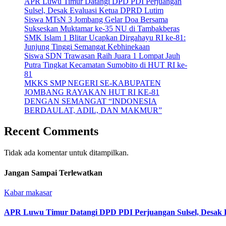
APR Luwu Timur Datangi DPD PDI Perjuangan
Sulsel, Desak Evaluasi Ketua DPRD Lutim
Siswa MTsN 3 Jombang Gelar Doa Bersama
Sukseskan Muktamar ke-35 NU di Tambakberas
SMK Islam 1 Blitar Ucapkan Dirgahayu RI ke-81:
Junjung Tinggi Semangat Kebhinekaan
Siswa SDN Trawasan Raih Juara 1 Lompat Jauh
Putra Tingkat Kecamatan Sumobito di HUT RI ke-
81
MKKS SMP NEGERI SE-KABUPATEN
JOMBANG RAYAKAN HUT RI KE-81
DENGAN SEMANGAT “INDONESIA
BERDAULAT, ADIL, DAN MAKMUR”
Recent Comments
Tidak ada komentar untuk ditampilkan.
Jangan Sampai Terlewatkan
Kabar makasar
APR Luwu Timur Datangi DPD PDI Perjuangan Sulsel, Desak 