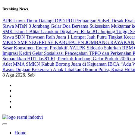
Skip
Breaking News
to
content
APR Luwu Timur Datangi DPD PDI Perjuangan Sulsel, Desak Eval
Siswa MTsN 3 Jombang Gelar Doa Bersama Sukseskan Muktamar k
SMK Islam 1 Blitar Ucapkan Dirgahayu RI ke-81: Junjung Tinggi 
Siswa SDN Trawasan Raih Juara 1 Lompat Jauh Putra Tingkat Keca
MKKS SMP NEGERI SE-KABUPATEN JOMBANG RAYAKAN 
Sasar Konsumen Energi Produktif, YALPK Sidoarjo Salurkan BBM G
Imigrasi Kediri Gelar Sosialisasi Pencegahan TPPO dan Perken
Semarakkan HUT ke-81 RI, Pemkab Jombang Gelar Porkab 2026 un
Atlet MMA SMKN Kabuh Borong Juara di Kejuaraan IBCA “Adu Wa
Kasus Dugaan Kekerasan Anak Libatkan Oknum Polisi, Kuasa Hukum
8
Agu 2026, Sab
indotivi.com
Kabar Fakta, Akurat, Terinvestigasi
Home