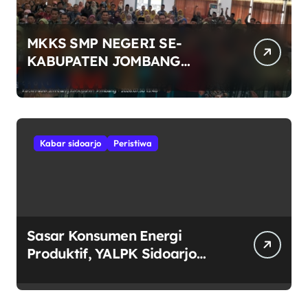
MKKS SMP NEGERI SE-
KABUPATEN JOMBANG
RAYAKAN HUT RI KE-81
DENGAN SEMANGAT
“INDONESIA BERDAULAT,
ADIL, DAN MAKMUR”
Kabar sidoarjo
Peristiwa
Sasar Konsumen Energi
Produktif, YALPK Sidoarjo
Salurkan BBM Gratis untuk
Pengemudi Ojol di Candi