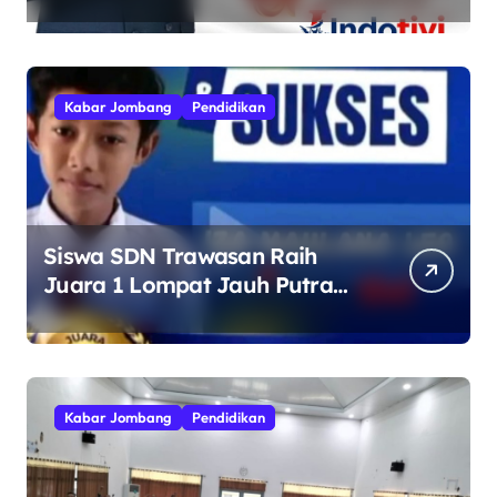
Tinggi Semangat
Kebhinekaan
Kabar Jombang
Pendidikan
Siswa SDN Trawasan Raih
Juara 1 Lompat Jauh Putra
Tingkat Kecamatan Sumobito
di HUT RI ke-81
Kabar Jombang
Pendidikan