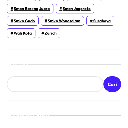
Sman Bareng Juara
Sman Jogoroto
Smkn Gudo
Smkn Wonosalam
Surabaya
Wali Kota
Zurich
Cari
Cari
Recent Posts