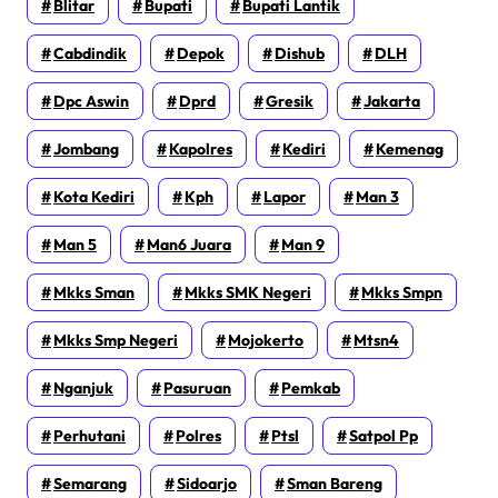
Blitar
Bupati
Bupati Lantik
Cabdindik
Depok
Dishub
DLH
Dpc Aswin
Dprd
Gresik
Jakarta
Jombang
Kapolres
Kediri
Kemenag
Kota Kediri
Kph
Lapor
Man 3
Man 5
Man6 Juara
Man 9
Mkks Sman
Mkks SMK Negeri
Mkks Smpn
Mkks Smp Negeri
Mojokerto
Mtsn4
Nganjuk
Pasuruan
Pemkab
Perhutani
Polres
Ptsl
Satpol Pp
Semarang
Sidoarjo
Sman Bareng