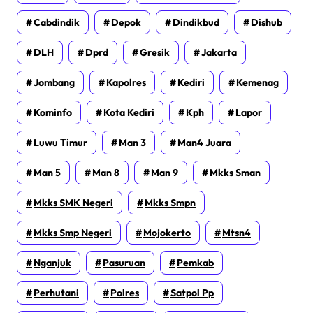
Cabdindik
Depok
Dindikbud
Dishub
DLH
Dprd
Gresik
Jakarta
Jombang
Kapolres
Kediri
Kemenag
Kominfo
Kota Kediri
Kph
Lapor
Luwu Timur
Man 3
Man4 Juara
Man 5
Man 8
Man 9
Mkks Sman
Mkks SMK Negeri
Mkks Smpn
Mkks Smp Negeri
Mojokerto
Mtsn4
Nganjuk
Pasuruan
Pemkab
Perhutani
Polres
Satpol Pp