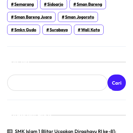
Semarang
Sidoarjo
Sman Bareng
Sman Bareng Juara
Sman Jogoroto
Smkn Gudo
Surabaya
Wali Kota
Cari
Cari
Recent Posts
SMK Islam 1 Blitar Ucapkan Dirgahayu RI ke-81: