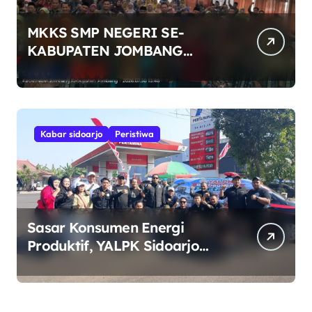
MKKS SMP NEGERI SE-
KABUPATEN JOMBANG
RAYAKAN HUT RI KE-81
DENGAN SEMANGAT
“INDONESIA BERDAULAT,
ADIL, DAN MAKMUR”
Kabar sidoarjo
Peristiwa
Sasar Konsumen Energi
Produktif, YALPK Sidoarjo
Salurkan BBM Gratis untuk
Pengemudi Ojol di Candi