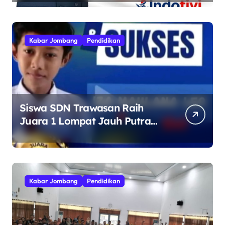
Kebhinekaan
Kabar Jombang
Pendidikan
Siswa SDN Trawasan Raih
Juara 1 Lompat Jauh Putra
Tingkat Kecamatan Sumobito
di HUT RI ke-81
Kabar Jombang
Pendidikan