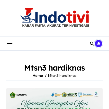
Skip
to
content
Mtsn3 hardiknas
Home
Mtsn3 hardiknas