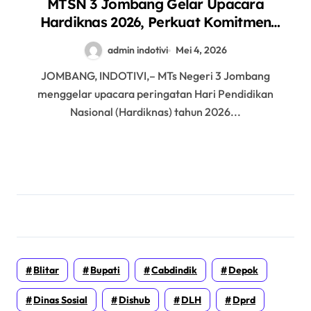
MTSN 3 Jombang Gelar Upacara
Hardiknas 2026, Perkuat Komitmen
Pendidikan Bermutu
admin indotivi
Mei 4, 2026
JOMBANG, INDOTIVI,– MTs Negeri 3 Jombang
menggelar upacara peringatan Hari Pendidikan
Nasional (Hardiknas) tahun 2026...
Blitar
Bupati
Cabdindik
Depok
Dinas Sosial
Dishub
DLH
Dprd