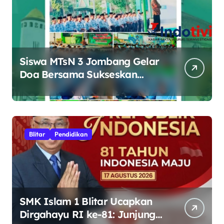
Siswa MTsN 3 Jombang Gelar
Doa Bersama Sukseskan
Muktamar ke-35 NU di
Tambakberas
Blitar
Pendidikan
SMK Islam 1 Blitar Ucapkan
Dirgahayu RI ke-81: Junjung