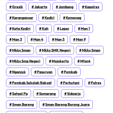
Gresik
Jakarta
Jombang
Kapolres
Karanganyar
Kediri
Kemenag
Kota Kediri
Kph
Lapor
Man 1
Man 3
Man 4
Man 5
Man 9
Mkks Sman
Mkks SMK Negeri
Mkks Smpn
Mkks Smp Negeri
Mojokerto
Mtsn4
Nganjuk
Pasuruan
Pemkab
Pemkab Sekolah Rakyat
Perhutani
Polres
Satpol Pp
Semarang
Sidoarjo
Sman Bareng
Sman Bareng Borong Juara