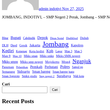
admin indotivi
Nov 27, 2025
JOMBANG, INDOTIVI, – SMP Negeri 2 Perak, Jombang – SMP Neger
Bupati
Depok
Blitar
Cabdindik
Dishub
Dinas Sosial
Disdikbud
Jombang
Jakarta
Dprd
Kapolres
DLH
Gresik
Kediri
Kph
Kota kediri
Kemenag
Lapor
Man 3
Man 5
Man 9
Mkks SMK negeri
Mkks sman
Mkks smkn
Man 10
Nganjuk
Mkks smpn
Mkks smp negeri
Mtsn4
Mojokerto
Polres
Pemkab
Perhutani
Pasuruan
Satpol pp
Pelantikan
Sidoarjo
Sman bareng
Semarang
Sman bareng juara
Surabaya
Smkn gudo
Sman Jogoroto
Wali kota
Smp negeri 2
Cari
Cari
Recent Posts