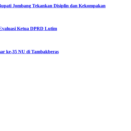
 Bupati Jombang Tekankan Disiplin dan Kekompakan
Evaluasi Ketua DPRD Lutim
ar ke-35 NU di Tambakberas