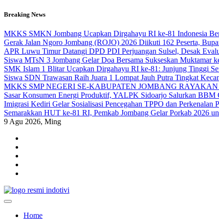
Skip
Breaking News
to
content
MKKS SMKN Jombang Ucapkan Dirgahayu RI ke-81 Indonesia Berd
Gerak Jalan Ngoro Jombang (ROJO) 2026 Diikuti 162 Peserta, Bup
APR Luwu Timur Datangi DPD PDI Perjuangan Sulsel, Desak Eval
Siswa MTsN 3 Jombang Gelar Doa Bersama Sukseskan Muktamar k
SMK Islam 1 Blitar Ucapkan Dirgahayu RI ke-81: Junjung Tinggi 
Siswa SDN Trawasan Raih Juara 1 Lompat Jauh Putra Tingkat Keca
MKKS SMP NEGERI SE-KABUPATEN JOMBANG RAYAKAN 
Sasar Konsumen Energi Produktif, YALPK Sidoarjo Salurkan BBM G
Imigrasi Kediri Gelar Sosialisasi Pencegahan TPPO dan Perken
Semarakkan HUT ke-81 RI, Pemkab Jombang Gelar Porkab 2026 un
9
Agu 2026, Ming
indotivi.com
Kabar Fakta, Akurat, Terinvestigasi
Home