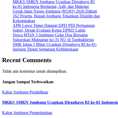
MKKS SMKN Jombang Ucapkan Dirgahayu RI
ke-81 Indonesia Berdaulat, Adil, dan Makmur
Gerak Jalan Ngoro Jombang (ROJO) 2026 Diikuti
162 Peserta, Bupati Jombang Tekankan Disiplin dan
Kekompakan
APR Luwu Timur Datangi DPD PDI Perjuangan
Sulsel, Desak Evaluasi Ketua DPRD Lutim
Siswa MTsN 3 Jombang Gelar Doa Bersama
Sukseskan Muktamar ke-35 NU di Tambakberas
SMK Islam 1 Blitar Ucapkan Dirgahayu RI ke-81:
Junjung Tinggi Semangat Kebhinekaan
Recent Comments
Tidak ada komentar untuk ditampilkan.
Jangan Sampai Terlewatkan
Kabar Jombang
Pendidikan
MKKS SMKN Jombang Ucapkan Dirgahayu RI ke-81 Indonesia 
Kabar Jombang
Pemerintahan