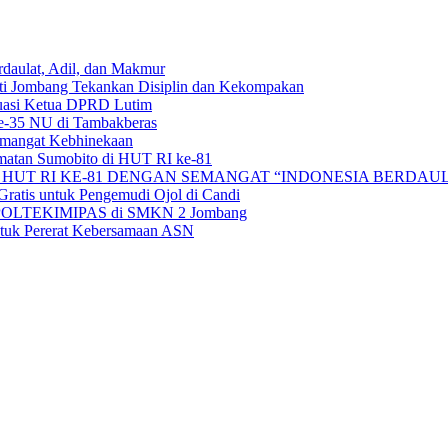
aulat, Adil, dan Makmur
ati Jombang Tekankan Disiplin dan Kekompakan
uasi Ketua DPRD Lutim
e-35 NU di Tambakberas
Semangat Kebhinekaan
matan Sumobito di HUT RI ke-81
HUT RI KE-81 DENGAN SEMANGAT “INDONESIA BERDAUL
ratis untuk Pengemudi Ojol di Candi
alan POLTEKIMIPAS di SMKN 2 Jombang
tuk Pererat Kebersamaan ASN