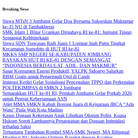
Skip
Breaking News
to
content
Siswa MTsN 3 Jombang Gelar Doa Bersama Sukseskan Muktamar
ke-35 NU di Tambakberas
SMK Islam 1 Blitar Ucapkan Dirgahayu RI ke-81: Junjung Tinggi
Semangat Kebhinekaan
Siswa SDN Trawasan Raih Juara 1 Lompat Jauh Putra Tingkat
Kecamatan Sumobito di HUT RI ke-81
MKKS SMP NEGERI SE-KABUPATEN JOMBANG
RAYAKAN HUT RI KE-81 DENGAN SEMANGAT
“INDONESIA BERDAULAT, ADIL, DAN MAKMUR”
Sasar Konsumen Energi Produktif, YALPK Sidoarjo Salurkan
BBM Gratis untuk Pengemudi Ojol di Candi
Imigrasi Kediri Gelar Sosialisasi Pencegahan TPPO dan Perkenalan
POLTEKIMIPAS di SMKN 2 Jombang
Semarakkan HUT ke-81 RI, Pemkab Jombang Gelar Porkab 2026
untuk Pererat Kebersamaan ASN
Atlet MMA SMKN Kabuh Borong Juara di Kejuaraan IBCA “Adu
Wani” Piala Wali Kota Madiun
Kasus Dugaan Kekerasan Anak Libatkan Oknum Polisi, Kuasa
Hukum Soroti Lambannya Penanganan dan Dugaan Intimidasi
terhadap Saksi
Tertantang Tambahan Rombel SMA-SMK Negeri, MA Bilingual
Muslimat NU Sidoarjo Optimis Bangkit dengan Kualitas