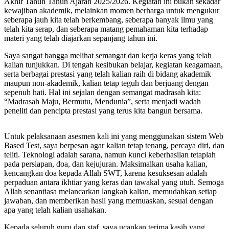
Akhir Tahun Tahun Ajaran 2025/2026. Kegiatan ini bukan sekadar
kewajiban akademik, melainkan momen berharga untuk mengukur
seberapa jauh kita telah berkembang, seberapa banyak ilmu yang
telah kita serap, dan seberapa matang pemahaman kita terhadap
materi yang telah diajarkan sepanjang tahun ini.
Saya sangat bangga melihat semangat dan kerja keras yang telah
kalian tunjukkan. Di tengah kesibukan belajar, kegiatan keagamaan,
serta berbagai prestasi yang telah kalian raih di bidang akademik
maupun non-akademik, kalian tetap teguh dan berjuang dengan
sepenuh hati. Hal ini sejalan dengan semangat madrasah kita:
“Madrasah Maju, Bermutu, Mendunia”, serta menjadi wadah
peneliti dan pencipta prestasi yang terus kita bangun bersama.
Untuk pelaksanaan asesmen kali ini yang menggunakan sistem Web
Based Test, saya berpesan agar kalian tetap tenang, percaya diri, dan
teliti. Teknologi adalah sarana, namun kunci keberhasilan tetaplah
pada persiapan, doa, dan kejujuran. Maksimalkan usaha kalian,
kencangkan doa kepada Allah SWT, karena kesuksesan adalah
perpaduan antara ikhtiar yang keras dan tawakal yang utuh. Semoga
Allah senantiasa melancarkan langkah kalian, memudahkan setiap
jawaban, dan memberikan hasil yang memuaskan, sesuai dengan
apa yang telah kalian usahakan.
Kepada seluruh guru dan staf, saya ucapkan terima kasih yang