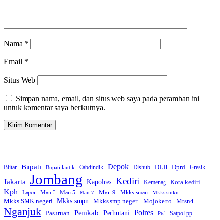
Nama
*
Email
*
Situs Web
Simpan nama, email, dan situs web saya pada peramban ini
untuk komentar saya berikutnya.
Bupati
Depok
Dprd
DLH
Blitar
Cabdindik
Dishub
Gresik
Bupati lantik
Jombang
Kediri
Jakarta
Kapolres
Kota kediri
Kemenag
Kph
Man 9
Lapor
Man 3
Man 5
Mkks sman
Man 7
Mkks smkn
Mkks smpn
Mkks smp negeri
Mtsn4
Mkks SMK negeri
Mojokerto
Nganjuk
Polres
Pemkab
Perhutani
Pasuruan
Satpol pp
Ptsl