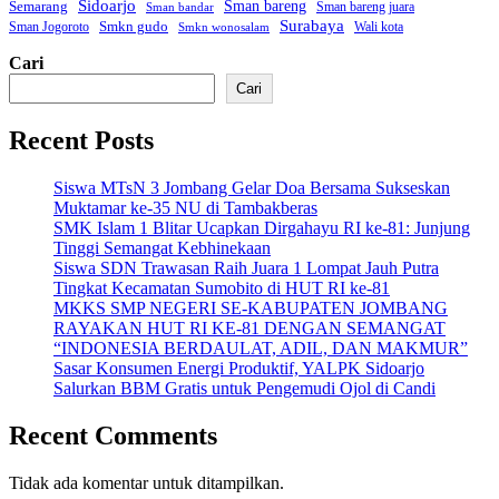
Sidoarjo
Sman bareng
Semarang
Sman bareng juara
Sman bandar
Surabaya
Smkn gudo
Sman Jogoroto
Wali kota
Smkn wonosalam
Cari
Cari
Recent Posts
Siswa MTsN 3 Jombang Gelar Doa Bersama Sukseskan
Muktamar ke-35 NU di Tambakberas
SMK Islam 1 Blitar Ucapkan Dirgahayu RI ke-81: Junjung
Tinggi Semangat Kebhinekaan
Siswa SDN Trawasan Raih Juara 1 Lompat Jauh Putra
Tingkat Kecamatan Sumobito di HUT RI ke-81
MKKS SMP NEGERI SE-KABUPATEN JOMBANG
RAYAKAN HUT RI KE-81 DENGAN SEMANGAT
“INDONESIA BERDAULAT, ADIL, DAN MAKMUR”
Sasar Konsumen Energi Produktif, YALPK Sidoarjo
Salurkan BBM Gratis untuk Pengemudi Ojol di Candi
Recent Comments
Tidak ada komentar untuk ditampilkan.