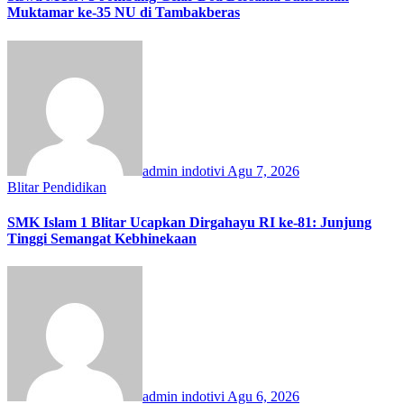
Muktamar ke-35 NU di Tambakberas
admin indotivi
Agu 7, 2026
Blitar
Pendidikan
SMK Islam 1 Blitar Ucapkan Dirgahayu RI ke-81: Junjung
Tinggi Semangat Kebhinekaan
admin indotivi
Agu 6, 2026