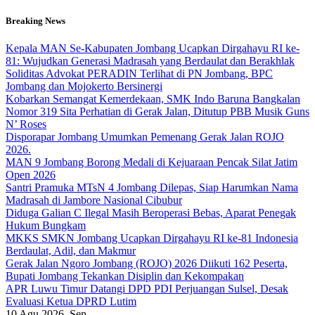
Skip
Breaking News
to
content
Kepala MAN Se-Kabupaten Jombang Ucapkan Dirgahayu RI ke-
81: Wujudkan Generasi Madrasah yang Berdaulat dan Berakhlak
Soliditas Advokat PERADIN Terlihat di PN Jombang, BPC
Jombang dan Mojokerto Bersinergi
Kobarkan Semangat Kemerdekaan, SMK Indo Baruna Bangkalan
Nomor 319 Sita Perhatian di Gerak Jalan, Ditutup PBB Musik Guns
N’ Roses
Disporapar Jombang Umumkan Pemenang Gerak Jalan ROJO
2026.
MAN 9 Jombang Borong Medali di Kejuaraan Pencak Silat Jatim
Open 2026
Santri Pramuka MTsN 4 Jombang Dilepas, Siap Harumkan Nama
Madrasah di Jambore Nasional Cibubur
Diduga Galian C Ilegal Masih Beroperasi Bebas, Aparat Penegak
Hukum Bungkam
MKKS SMKN Jombang Ucapkan Dirgahayu RI ke-81 Indonesia
Berdaulat, Adil, dan Makmur
Gerak Jalan Ngoro Jombang (ROJO) 2026 Diikuti 162 Peserta,
Bupati Jombang Tekankan Disiplin dan Kekompakan
APR Luwu Timur Datangi DPD PDI Perjuangan Sulsel, Desak
Evaluasi Ketua DPRD Lutim
10
Agu 2026, Sen