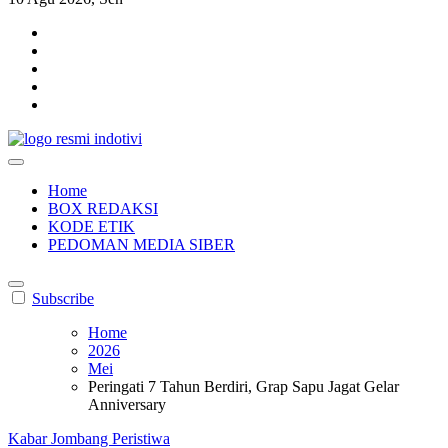
indotivi.com
Kabar Fakta, Akurat, Terinvestigasi
Home
BOX REDAKSI
KODE ETIK
PEDOMAN MEDIA SIBER
Subscribe
Home
2026
Mei
Peringati 7 Tahun Berdiri, Grap Sapu Jagat Gelar
Anniversary
Kabar Jombang
Peristiwa