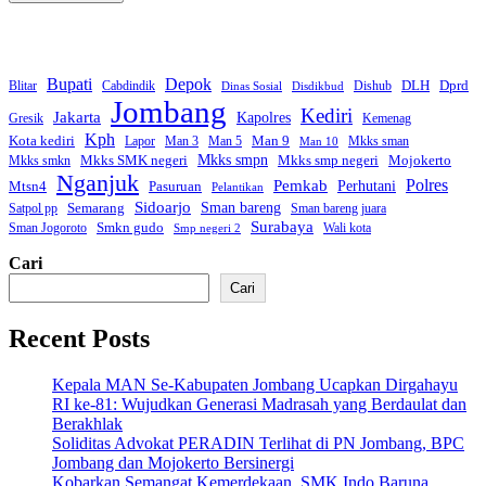
Bupati
Depok
Dprd
DLH
Blitar
Cabdindik
Dishub
Dinas Sosial
Disdikbud
Jombang
Kediri
Jakarta
Kapolres
Gresik
Kemenag
Kph
Kota kediri
Man 9
Lapor
Man 3
Man 5
Mkks sman
Man 10
Mkks smpn
Mkks smp negeri
Mkks SMK negeri
Mojokerto
Mkks smkn
Nganjuk
Polres
Pemkab
Mtsn4
Perhutani
Pasuruan
Pelantikan
Sidoarjo
Sman bareng
Semarang
Satpol pp
Sman bareng juara
Surabaya
Smkn gudo
Sman Jogoroto
Wali kota
Smp negeri 2
Cari
Cari
Recent Posts
Kepala MAN Se-Kabupaten Jombang Ucapkan Dirgahayu
RI ke-81: Wujudkan Generasi Madrasah yang Berdaulat dan
Berakhlak
Soliditas Advokat PERADIN Terlihat di PN Jombang, BPC
Jombang dan Mojokerto Bersinergi
Kobarkan Semangat Kemerdekaan, SMK Indo Baruna