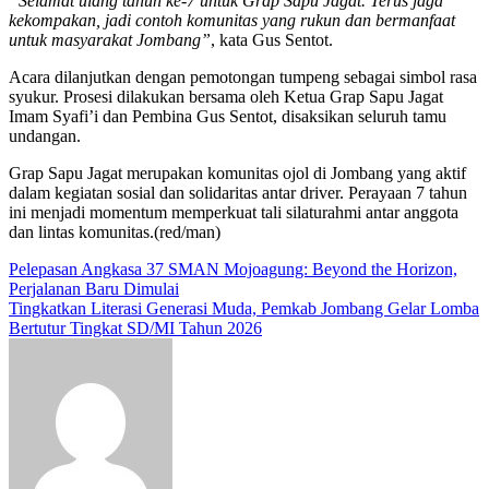
“Selamat ulang tahun ke-7 untuk Grap Sapu Jagat. Terus jaga
kekompakan, jadi contoh komunitas yang rukun dan bermanfaat
untuk masyarakat Jombang”
, kata Gus Sentot.
Acara dilanjutkan dengan pemotongan tumpeng sebagai simbol rasa
syukur. Prosesi dilakukan bersama oleh Ketua Grap Sapu Jagat
Imam Syafi’i dan Pembina Gus Sentot, disaksikan seluruh tamu
undangan.
Grap Sapu Jagat merupakan komunitas ojol di Jombang yang aktif
dalam kegiatan sosial dan solidaritas antar driver. Perayaan 7 tahun
ini menjadi momentum memperkuat tali silaturahmi antar anggota
dan lintas komunitas.(red/man)
Navigasi
Pelepasan Angkasa 37 SMAN Mojoagung: Beyond the Horizon,
Perjalanan Baru Dimulai
pos
Tingkatkan Literasi Generasi Muda, Pemkab Jombang Gelar Lomba
Bertutur Tingkat SD/MI Tahun 2026