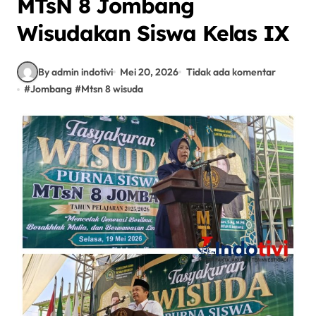
MTsN 8 Jombang
Wisudakan Siswa Kelas IX
By admin indotivi
Mei 20, 2026
Tidak ada komentar
#
Jombang
#
Mtsn 8 wisuda