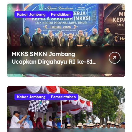
Kabar Jombang
Pendidikan
MKKS SMKN Jombang
Ucapkan Dirgahayu RI ke-81
Indonesia Berdaulat, Adil, dan
Makmur
Kabar Jombang
Pemerintahan