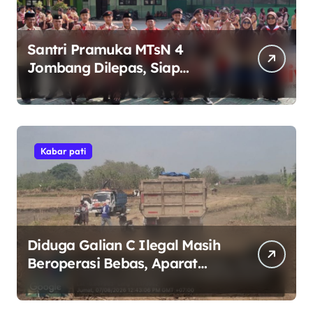
Santri Pramuka MTsN 4
Jombang Dilepas, Siap
Harumkan Nama Madrasah di
Jambore Nasional Cibubur
Kabar pati
Diduga Galian C Ilegal Masih
Beroperasi Bebas, Aparat
Penegak Hukum Bungkam