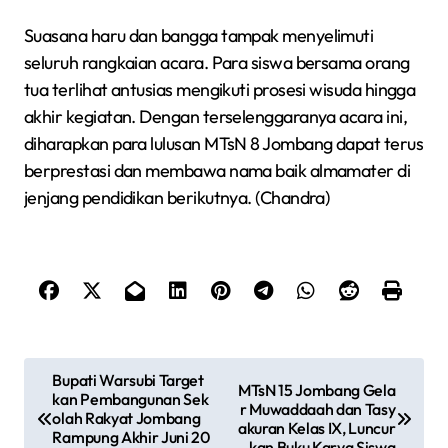
Suasana haru dan bangga tampak menyelimuti
seluruh rangkaian acara. Para siswa bersama orang
tua terlihat antusias mengikuti prosesi wisuda hingga
akhir kegiatan. Dengan terselenggaranya acara ini,
diharapkan para lulusan MTsN 8 Jombang dapat terus
berprestasi dan membawa nama baik almamater di
jenjang pendidikan berikutnya. (Chandra)
N
Bupati Warsubi Target
MTsN 15 Jombang Gela
kan Pembangunan Sek
a
r Muwaddaah dan Tasy
olah Rakyat Jombang
akuran Kelas IX, Luncur
v
Rampung Akhir Juni 20
kan Buku Karya Siswa