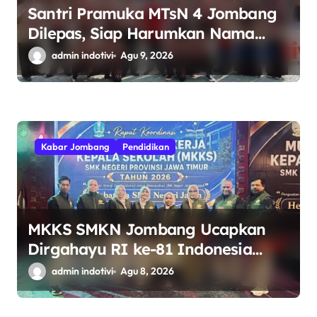
Santri Pramuka MTsN 4 Jombang
Dilepas, Siap Harumkan Nama
Madrasah di Jambore Nasional
admin indotivi
Agu 9, 2026
Cibubur
Kabar Jombang
Pendidikan
MKKS SMKN Jombang Ucapkan
Dirgahayu RI ke-81 Indonesia
Berdaulat, Adil, dan Makmur
admin indotivi
Agu 8, 2026