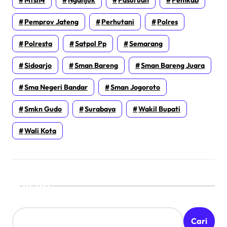
Pemprov Jateng
Perhutani
Polres
Polresta
Satpol Pp
Semarang
Sidoarjo
Sman Bareng
Sman Bareng Juara
Sma Negeri Bandar
Sman Jogoroto
Smkn Gudo
Surabaya
Wakil Bupati
Wali Kota
Cari
Cari