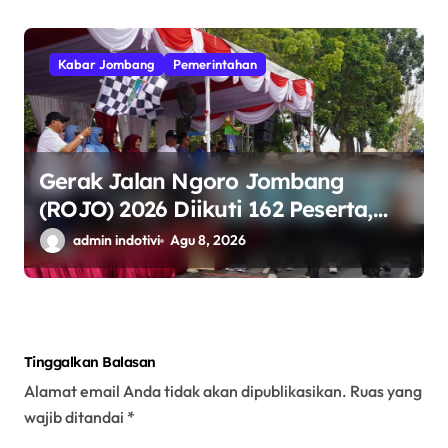
Kabar Jombang
Pemerintahan
Gerak Jalan Ngoro Jombang
(ROJO) 2026 Diikuti 162 Peserta,
Bupati Jombang Tekankan Disiplin
admin indotivi
Agu 8, 2026
dan Kekompakan
Tinggalkan Balasan
Alamat email Anda tidak akan dipublikasikan.
Ruas yang
wajib ditandai
*