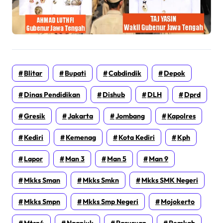
Blitar
Bupati
Cabdindik
Depok
Dinas Pendidikan
Dishub
DLH
Dprd
Gresik
Jakarta
Jombang
Kapolres
Kediri
Kemenag
Kota Kediri
Kph
Lapor
Man 3
Man 5
Man 9
Mkks Sman
Mkks Smkn
Mkks SMK Negeri
Mkks Smpn
Mkks Smp Negeri
Mojokerto
Mtsn4
Nganjuk
Pasuruan
Pemkab