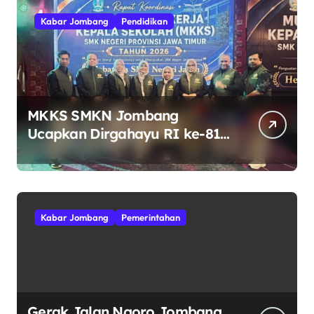
Kabar Jombang
Pendidikan
MKKS SMKN Jombang
Ucapkan Dirgahayu RI ke-81
Indonesia Berdaulat, Adil, dan
Makmur
Kabar Jombang
Pemerintahan
Gerak Jalan Ngoro Jombang