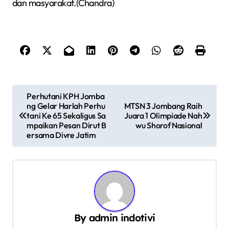
dan masyarakat.(Chandra)
N
Perhutani KPH Jomba
ng Gelar Harlah Perhu
MTSN 3 Jombang Raih
a
tani Ke 65 Sekaligus Sa
Juara 1 Olimpiade Nah
v
mpaikan Pesan Dirut B
wu Shorof Nasional
ersama Divre Jatim
i
g
a
s
i
By
admin indotivi
p