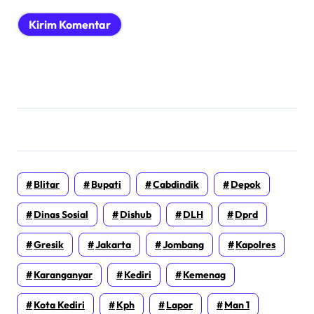
Blitar
Bupati
Cabdindik
Depok
Dinas Sosial
Dishub
DLH
Dprd
Gresik
Jakarta
Jombang
Kapolres
Karanganyar
Kediri
Kemenag
Kota Kediri
Kph
Lapor
Man 1