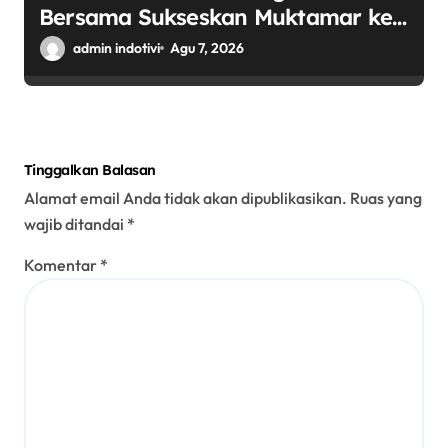
Bersama Sukseskan Muktamar ke-
35 NU di Tambakberas
admin indotivi
Agu 7, 2026
Tinggalkan Balasan
Alamat email Anda tidak akan dipublikasikan.
Ruas yang
wajib ditandai
*
Komentar
*