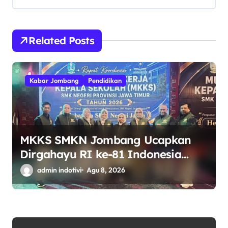
o
s
Related Posts
Kabar Jombang
Pendidikan
MKKS SMKN Jombang Ucapkan
Dirgahayu RI ke-81 Indonesia
Berdaulat, Adil, dan Makmur
admin indotivi
Agu 8, 2026