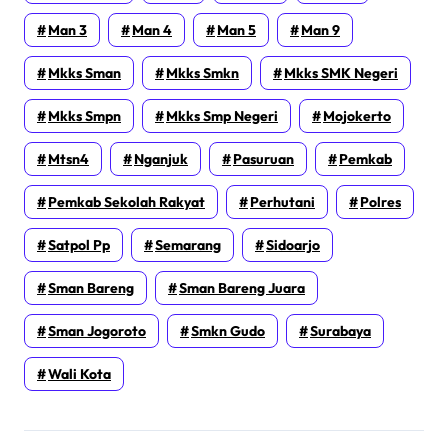
Man 3
Man 4
Man 5
Man 9
Mkks Sman
Mkks Smkn
Mkks SMK Negeri
Mkks Smpn
Mkks Smp Negeri
Mojokerto
Mtsn4
Nganjuk
Pasuruan
Pemkab
Pemkab Sekolah Rakyat
Perhutani
Polres
Satpol Pp
Semarang
Sidoarjo
Sman Bareng
Sman Bareng Juara
Sman Jogoroto
Smkn Gudo
Surabaya
Wali Kota