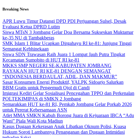
Skip
Breaking News
to
content
APR Luwu Timur Datangi DPD PDI Perjuangan Sulsel, Desak
Evaluasi Ketua DPRD Lutim
Siswa MTsN 3 Jombang Gelar Doa Bersama Sukseskan Muktamar
ke-35 NU di Tambakberas
SMK Islam 1 Blitar Ucapkan Dirgahayu RI ke-81: Junjung Tinggi
Semangat Kebhinekaan
Siswa SDN Trawasan Raih Juara 1 Lompat Jauh Putra Tingkat
Kecamatan Sumobito di HUT RI ke-81
MKKS SMP NEGERI SE-KABUPATEN JOMBANG
RAYAKAN HUT RI KE-81 DENGAN SEMANGAT
“INDONESIA BERDAULAT, ADIL, DAN MAKMUR”
Sasar Konsumen Energi Produktif, YALPK Sidoarjo Salurkan
BBM Gratis untuk Pengemudi Ojol di Candi
Imigrasi Kediri Gelar Sosialisasi Pencegahan TPPO dan Perkenalan
POLTEKIMIPAS di SMKN 2 Jombang
Semarakkan HUT ke-81 RI, Pemkab Jombang Gelar Porkab 2026
untuk Pererat Kebersamaan ASN
Atlet MMA SMKN Kabuh Borong Juara di Kejuaraan IBCA “Adu
Wani” Piala Wali Kota Madiun
Kasus Dugaan Kekerasan Anak Libatkan Oknum Polisi, Kuasa
Hukum Soroti Lambannya Penanganan dan Dugaan Intimidasi
terhadap Saksi