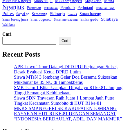
Mkks smpn
Mkks smp negeri
Mtsn4
Mkks SMK negeri
Mojokerto
Nganjuk
Pemkab
Perhutani
Pasuruan
Pelantikan
Perhutani kph
Polres
Sidoarjo
Sman bareng
Semarang
Satpol pp
Sman3
Surabaya
Smkn gudo
Sman bareng juara
Sman Jogoroto
Sman mojoagung
Wali kota
Cari
Cari
Recent Posts
APR Luwu Timur Datangi DPD PDI Perjuangan Sulsel,
Desak Evaluasi Ketua DPRD Lutim
Siswa MTsN 3 Jombang Gelar Doa Bersama Sukseskan
Muktamar ke-35 NU di Tambakberas
SMK Islam 1 Blitar Ucapkan Dirgahayu RI ke-81: Junjung
Tinggi Semangat Kebhinekaan
Siswa SDN Trawasan Raih Juara 1 Lompat Jauh Putra
Tingkat Kecamatan Sumobito di HUT RI ke-81
MKKS SMP NEGERI SE-KABUPATEN JOMBANG
RAYAKAN HUT RI KE-81 DENGAN SEMANGAT
“INDONESIA BERDAULAT, ADIL, DAN MAKMUR”