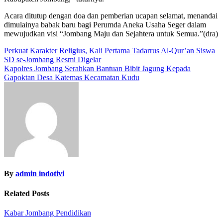
Acara ditutup dengan doa dan pemberian ucapan selamat, menandai
dimulainya babak baru bagi Perumda Aneka Usaha Seger dalam
mewujudkan visi “Jombang Maju dan Sejahtera untuk Semua.”(dra)
Navigasi
Perkuat Karakter Religius, Kali Pertama Tadarrus Al-Qur’an Siswa
SD se-Jombang Resmi Digelar
pos
Kapolres Jombang Serahkan Bantuan Bibit Jagung Kepada
Gapoktan Desa Katemas Kecamatan Kudu
By
admin indotivi
Related Posts
Kabar Jombang
Pendidikan