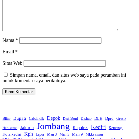
Nama
*
Email
*
Situs Web
Simpan nama, email, dan situs web saya pada peramban ini
untuk komentar saya berikutnya.
Bupati
Depok
Dprd
DLH
Blitar
Cabdindik
Dishub
Gresik
Disdikbud
Jombang
Kediri
Jakarta
Kapolres
Kemenag
Hari santri
Kph
Kota kediri
Man 9
Lapor
Man 3
Man 5
Mkks sman