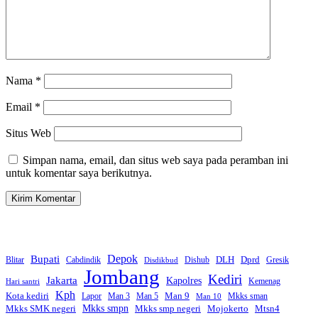
Nama
*
Email
*
Situs Web
Simpan nama, email, dan situs web saya pada peramban ini
untuk komentar saya berikutnya.
Bupati
Depok
Dprd
DLH
Blitar
Cabdindik
Dishub
Gresik
Disdikbud
Jombang
Kediri
Jakarta
Kapolres
Kemenag
Hari santri
Kph
Kota kediri
Man 9
Lapor
Man 3
Man 5
Mkks sman
Man 10
Mkks smpn
Mkks smp negeri
Mkks SMK negeri
Mojokerto
Mtsn4