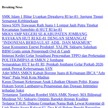
Skip
Breaking News
to
content
SMK Islam 1 Blitar Ucapkan Dirgahayu RI ke-81: Junjung Tinggi
Semangat Kebhinekaan
Siswa SDN Trawasan Raih Juara 1 Lompat Jauh Putra Tingkat
Kecamatan Sumobito di HUT RI ke-81
MKKS SMP NEGERI SE-KABUPATEN JOMBANG
RAYAKAN HUT RI KE-81 DENGAN SEMANGAT
“INDONESIA BERDAULAT, ADIL, DAN MAKMUR”
Sasar Konsumen Energi Produktif, YALPK Sidoarjo Salurkan
BBM Gratis untuk Pengemudi Ojol di Candi
Imigrasi Kediri Gelar Sosialisasi Pencegahan TPPO dan Perkenalan
POLTEKIMIPAS di SMKN 2 Jombang
Semarakkan HUT ke-81 RI, Pemkab Jombang Gelar Porkab 2026
untuk Pererat Kebersamaan ASN
Atlet MMA SMKN Kabuh Borong Juara di Kejuaraan IBCA “Adu
Wani” Piala Wali Kota Madiun
Kasus Dugaan Kekerasan Anak Libatkan Oknum Polisi, Kuasa
Hukum Soroti Lambannya Penanganan dan Dugaan Intimidasi
terhadap Saksi
Tertantang Tambahan Rombel SMA-SMK Negeri, MA Bilingual
Muslimat NU Sidoarjo Optimis Bangkit dengan Kualitas
Terlapor Y.H.H. Diduga Cemarkan Nama Baik Lewat Komentar di
Link Berita Suara Rakyat 62, Dua Kali Belum Penuhi Panggilan