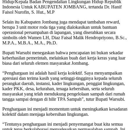
Hidup/Kepala Badan Pengendalian Lingkungan Hidup Republik
Indonesia Untuk KABUPATEN JOMBANG, tertanda Dr. Hanif
Faisol Nurofin, S. Hut., M.P
Selain itu Kabupaten Jombang juga mendapat tambahan reward,
berupa 3 unit motor roda tiga yang dialokasikan untuk bantuan
operasional persampahan di lapangan, yang diserahkan secara
simbolis oleh Wamen LH, Diaz Faisal Malik Hendropriyono, B.Sc.,
M.P.A., M.B.A., M.A., Ph.D.
Bupati Warsubi menegaskan bahwa pencapaian ini bukan sekadar
keberhasilan pemerintah, melainkan buah dari kerja keras yang luar
biasa dari seluruh elemen masyarakat Jombang.
“Penghargaan ini adalah hasil kerja kolektif. Saya menyampaikan
apresiasi dan terima kasih yang setinggi-tingginya kepada seluruh
perangkat daerah, instansi, kader lingkungan, penggiat lingkungan,
kader PKK, desa, kelurahan, tenaga kebersihan, serta seluruh
masyarakat yang telah mendukung pengelolaan sampah dari rumah
tangga sampai dengan di hilir TPA Sampah”, tutur Bupati Warsubi.
Penghargaan ini menjadi momentum untuk meningkatkan kesadaran
kolektif dalam menjaga kebersihan lingkungan.
“Tentunya penghargaan ini menjadi penyemangat buat kita semua
untuk terus berkolaborasi menyelesaikan permasalahan sampah. Ini