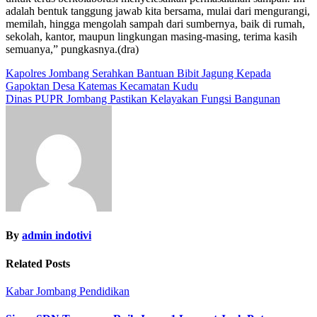
adalah bentuk tanggung jawab kita bersama, mulai dari mengurangi,
memilah, hingga mengolah sampah dari sumbernya, baik di rumah,
sekolah, kantor, maupun lingkungan masing-masing, terima kasih
semuanya,” pungkasnya.(dra)
Navigasi
Kapolres Jombang Serahkan Bantuan Bibit Jagung Kepada
Gapoktan Desa Katemas Kecamatan Kudu
pos
Dinas PUPR Jombang Pastikan Kelayakan Fungsi Bangunan
By
admin indotivi
Related Posts
Kabar Jombang
Pendidikan