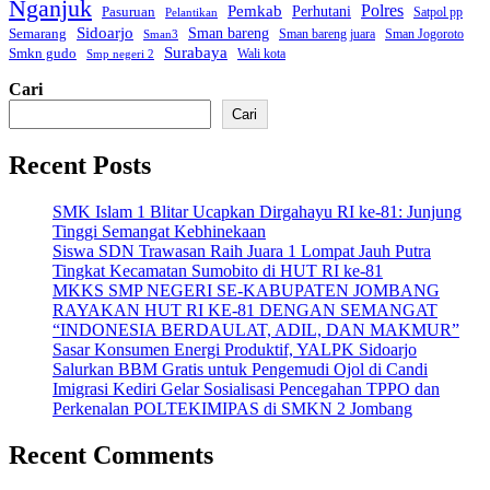
Nganjuk
Polres
Pemkab
Perhutani
Pasuruan
Satpol pp
Pelantikan
Sidoarjo
Sman bareng
Semarang
Sman bareng juara
Sman Jogoroto
Sman3
Surabaya
Smkn gudo
Wali kota
Smp negeri 2
Cari
Cari
Recent Posts
SMK Islam 1 Blitar Ucapkan Dirgahayu RI ke-81: Junjung
Tinggi Semangat Kebhinekaan
Siswa SDN Trawasan Raih Juara 1 Lompat Jauh Putra
Tingkat Kecamatan Sumobito di HUT RI ke-81
MKKS SMP NEGERI SE-KABUPATEN JOMBANG
RAYAKAN HUT RI KE-81 DENGAN SEMANGAT
“INDONESIA BERDAULAT, ADIL, DAN MAKMUR”
Sasar Konsumen Energi Produktif, YALPK Sidoarjo
Salurkan BBM Gratis untuk Pengemudi Ojol di Candi
Imigrasi Kediri Gelar Sosialisasi Pencegahan TPPO dan
Perkenalan POLTEKIMIPAS di SMKN 2 Jombang
Recent Comments