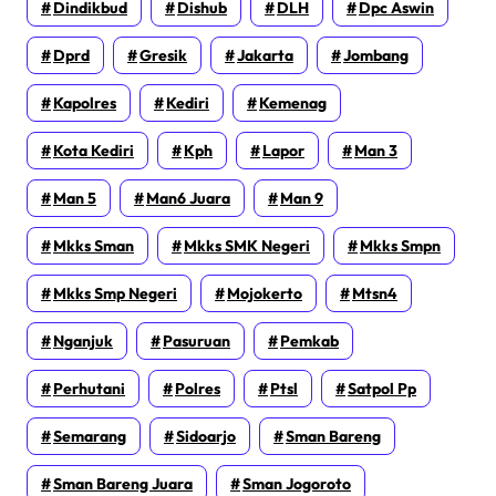
Dindikbud
Dishub
DLH
Dpc Aswin
Dprd
Gresik
Jakarta
Jombang
Kapolres
Kediri
Kemenag
Kota Kediri
Kph
Lapor
Man 3
Man 5
Man6 Juara
Man 9
Mkks Sman
Mkks SMK Negeri
Mkks Smpn
Mkks Smp Negeri
Mojokerto
Mtsn4
Nganjuk
Pasuruan
Pemkab
Perhutani
Polres
Ptsl
Satpol Pp
Semarang
Sidoarjo
Sman Bareng
Sman Bareng Juara
Sman Jogoroto