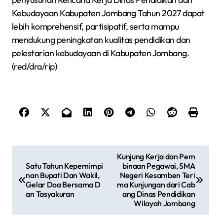
Kebudayaan Kabupaten Jombang Tahun 2027 dapat
lebih komprehensif, partisipatif, serta mampu
mendukung peningkatan kualitas pendidikan dan
pelestarian kebudayaan di Kabupaten Jombang.
(red/dra/rip)
N
Kunjung Kerja dan Pem
Satu Tahun Kepemimpi
binaan Pegawai, SMA
a
nan Bupati Dan Wakil,
Negeri Kesamben Teri
v
Gelar Doa Bersama D
ma Kunjungan dari Cab
an Tasyakuran
ang Dinas Pendidikan
i
Wilayah Jombang
g