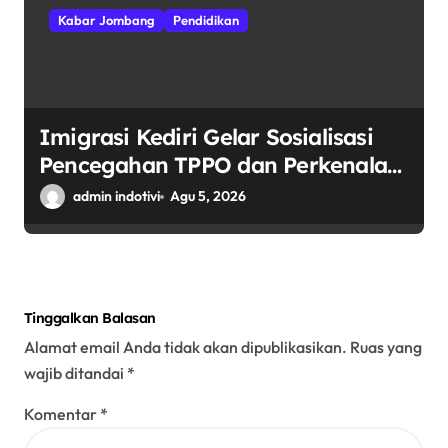
Kabar Jombang
Pendidikan
Imigrasi Kediri Gelar Sosialisasi
Pencegahan TPPO dan Perkenalan
POLTEKIMIPAS di SMKN 2
admin indotivi
Agu 5, 2026
Jombang
Tinggalkan Balasan
Alamat email Anda tidak akan dipublikasikan.
Ruas yang
wajib ditandai
*
Komentar
*