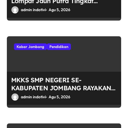
Lompat Jauh Putra Tingkat
Kecamatan Sumobito di HUT RI
admin indotivi
Agu 5, 2026
ke-81
Kabar Jombang
Pendidikan
MKKS SMP NEGERI SE-
KABUPATEN JOMBANG RAYAKAN
HUT RI KE-81 DENGAN SEMANGAT
admin indotivi
Agu 5, 2026
“INDONESIA BERDAULAT, ADIL,
DAN MAKMUR”