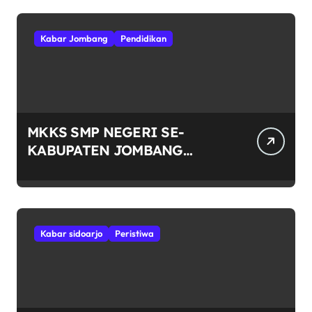
Kabar Jombang
Pendidikan
MKKS SMP NEGERI SE-
KABUPATEN JOMBANG
RAYAKAN HUT RI KE-81
DENGAN SEMANGAT
“INDONESIA BERDAULAT,
ADIL, DAN MAKMUR”
Kabar sidoarjo
Peristiwa