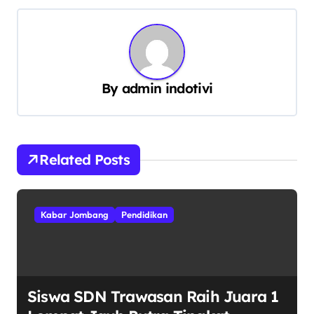
a
s
i
p
By
admin indotivi
o
s
Related Posts
Kabar Jombang
Pendidikan
Siswa SDN Trawasan Raih Juara 1