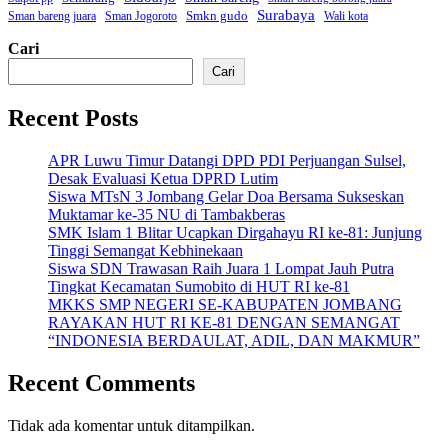
Surabaya
Smkn gudo
Sman bareng juara
Sman Jogoroto
Wali kota
Cari
Cari
Recent Posts
APR Luwu Timur Datangi DPD PDI Perjuangan Sulsel,
Desak Evaluasi Ketua DPRD Lutim
Siswa MTsN 3 Jombang Gelar Doa Bersama Sukseskan
Muktamar ke-35 NU di Tambakberas
SMK Islam 1 Blitar Ucapkan Dirgahayu RI ke-81: Junjung
Tinggi Semangat Kebhinekaan
Siswa SDN Trawasan Raih Juara 1 Lompat Jauh Putra
Tingkat Kecamatan Sumobito di HUT RI ke-81
MKKS SMP NEGERI SE-KABUPATEN JOMBANG
RAYAKAN HUT RI KE-81 DENGAN SEMANGAT
“INDONESIA BERDAULAT, ADIL, DAN MAKMUR”
Recent Comments
Tidak ada komentar untuk ditampilkan.