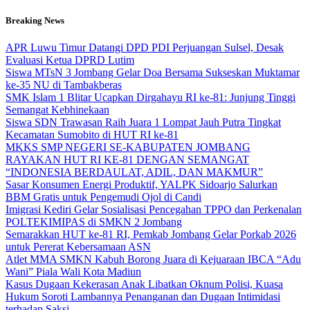
Skip
Breaking News
to
content
APR Luwu Timur Datangi DPD PDI Perjuangan Sulsel, Desak
Evaluasi Ketua DPRD Lutim
Siswa MTsN 3 Jombang Gelar Doa Bersama Sukseskan Muktamar
ke-35 NU di Tambakberas
SMK Islam 1 Blitar Ucapkan Dirgahayu RI ke-81: Junjung Tinggi
Semangat Kebhinekaan
Siswa SDN Trawasan Raih Juara 1 Lompat Jauh Putra Tingkat
Kecamatan Sumobito di HUT RI ke-81
MKKS SMP NEGERI SE-KABUPATEN JOMBANG
RAYAKAN HUT RI KE-81 DENGAN SEMANGAT
“INDONESIA BERDAULAT, ADIL, DAN MAKMUR”
Sasar Konsumen Energi Produktif, YALPK Sidoarjo Salurkan
BBM Gratis untuk Pengemudi Ojol di Candi
Imigrasi Kediri Gelar Sosialisasi Pencegahan TPPO dan Perkenalan
POLTEKIMIPAS di SMKN 2 Jombang
Semarakkan HUT ke-81 RI, Pemkab Jombang Gelar Porkab 2026
untuk Pererat Kebersamaan ASN
Atlet MMA SMKN Kabuh Borong Juara di Kejuaraan IBCA “Adu
Wani” Piala Wali Kota Madiun
Kasus Dugaan Kekerasan Anak Libatkan Oknum Polisi, Kuasa
Hukum Soroti Lambannya Penanganan dan Dugaan Intimidasi
terhadap Saksi