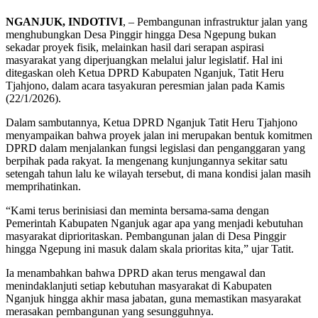
NGANJUK, INDOTIVI
, – Pembangunan infrastruktur jalan yang
menghubungkan Desa Pinggir hingga Desa Ngepung bukan
sekadar proyek fisik, melainkan hasil dari serapan aspirasi
masyarakat yang diperjuangkan melalui jalur legislatif. Hal ini
ditegaskan oleh Ketua DPRD Kabupaten Nganjuk, Tatit Heru
Tjahjono, dalam acara tasyakuran peresmian jalan pada Kamis
(22/1/2026).
Dalam sambutannya, Ketua DPRD Nganjuk Tatit Heru Tjahjono
menyampaikan bahwa proyek jalan ini merupakan bentuk komitmen
DPRD dalam menjalankan fungsi legislasi dan penganggaran yang
berpihak pada rakyat. Ia mengenang kunjungannya sekitar satu
setengah tahun lalu ke wilayah tersebut, di mana kondisi jalan masih
memprihatinkan.
“Kami terus berinisiasi dan meminta bersama-sama dengan
Pemerintah Kabupaten Nganjuk agar apa yang menjadi kebutuhan
masyarakat diprioritaskan. Pembangunan jalan di Desa Pinggir
hingga Ngepung ini masuk dalam skala prioritas kita,” ujar Tatit.
Ia menambahkan bahwa DPRD akan terus mengawal dan
menindaklanjuti setiap kebutuhan masyarakat di Kabupaten
Nganjuk hingga akhir masa jabatan, guna memastikan masyarakat
merasakan pembangunan yang sesungguhnya.