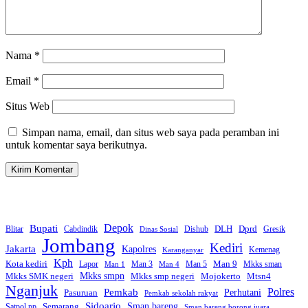
Nama
*
Email
*
Situs Web
Simpan nama, email, dan situs web saya pada peramban ini
untuk komentar saya berikutnya.
Bupati
Depok
Dprd
DLH
Blitar
Cabdindik
Dishub
Gresik
Dinas Sosial
Jombang
Kediri
Jakarta
Kapolres
Kemenag
Karanganyar
Kph
Kota kediri
Man 9
Lapor
Man 3
Man 5
Mkks sman
Man 1
Man 4
Mkks smpn
Mkks smp negeri
Mtsn4
Mkks SMK negeri
Mojokerto
Nganjuk
Polres
Pemkab
Perhutani
Pasuruan
Pemkab sekolah rakyat
Sidoarjo
Sman bareng
Semarang
Satpol pp
Sman bareng borong juara