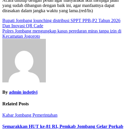
Acara ditutup dengan pesan agar masyarakat ikut menjaga jalan
yang sudah dibangun dengan baik ini, agar manfaatnya dapat
dirasakan dalam jangka waktu yang lama.(red/lis)
Navigasi
Bupati Jombang lounching distribusi SPPT PPB-P2 Tahun 2026
Dan Inovasi QR Cade
pos
Polres Jombang mengungkap kasus peredaran miras tanpa izin di
Kecamatan Jogoroto
By
admin indotivi
Related Posts
Kabar Jombang
Pemerintahan
Semarakkan HUT ke-81 RI, Pemkab Jombang Gelar Porkab