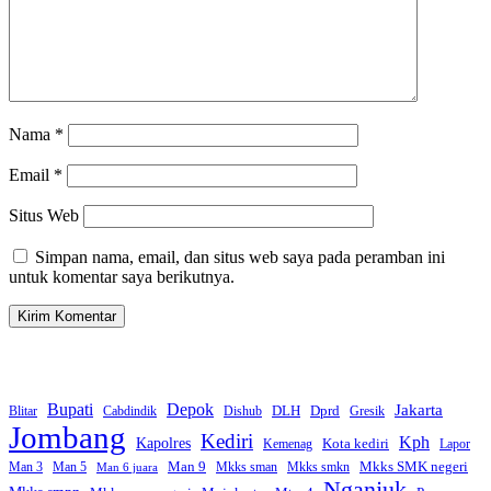
Nama
*
Email
*
Situs Web
Simpan nama, email, dan situs web saya pada peramban ini
untuk komentar saya berikutnya.
Bupati
Depok
Jakarta
Dprd
DLH
Blitar
Cabdindik
Dishub
Gresik
Jombang
Kediri
Kph
Kapolres
Kota kediri
Kemenag
Lapor
Man 9
Mkks SMK negeri
Man 3
Man 5
Mkks sman
Mkks smkn
Man 6 juara
Nganjuk