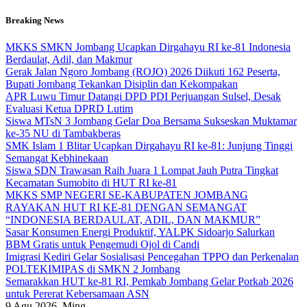
Skip
Breaking News
to
content
MKKS SMKN Jombang Ucapkan Dirgahayu RI ke-81 Indonesia
Berdaulat, Adil, dan Makmur
Gerak Jalan Ngoro Jombang (ROJO) 2026 Diikuti 162 Peserta,
Bupati Jombang Tekankan Disiplin dan Kekompakan
APR Luwu Timur Datangi DPD PDI Perjuangan Sulsel, Desak
Evaluasi Ketua DPRD Lutim
Siswa MTsN 3 Jombang Gelar Doa Bersama Sukseskan Muktamar
ke-35 NU di Tambakberas
SMK Islam 1 Blitar Ucapkan Dirgahayu RI ke-81: Junjung Tinggi
Semangat Kebhinekaan
Siswa SDN Trawasan Raih Juara 1 Lompat Jauh Putra Tingkat
Kecamatan Sumobito di HUT RI ke-81
MKKS SMP NEGERI SE-KABUPATEN JOMBANG
RAYAKAN HUT RI KE-81 DENGAN SEMANGAT
“INDONESIA BERDAULAT, ADIL, DAN MAKMUR”
Sasar Konsumen Energi Produktif, YALPK Sidoarjo Salurkan
BBM Gratis untuk Pengemudi Ojol di Candi
Imigrasi Kediri Gelar Sosialisasi Pencegahan TPPO dan Perkenalan
POLTEKIMIPAS di SMKN 2 Jombang
Semarakkan HUT ke-81 RI, Pemkab Jombang Gelar Porkab 2026
untuk Pererat Kebersamaan ASN
9
Agu 2026, Ming