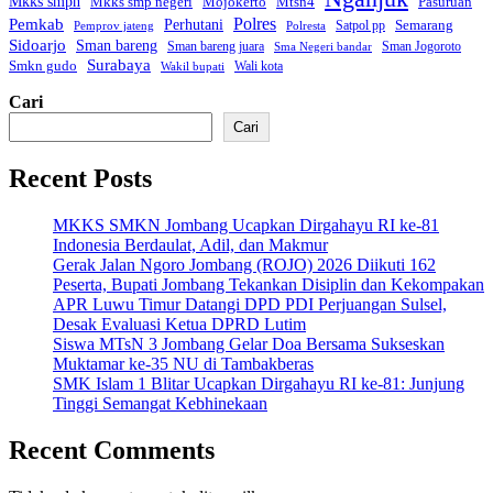
Mkks smpn
Mkks smp negeri
Mtsn4
Mojokerto
Pasuruan
Polres
Pemkab
Perhutani
Semarang
Satpol pp
Pemprov jateng
Polresta
Sidoarjo
Sman bareng
Sman bareng juara
Sman Jogoroto
Sma Negeri bandar
Surabaya
Smkn gudo
Wali kota
Wakil bupati
Cari
Cari
Recent Posts
MKKS SMKN Jombang Ucapkan Dirgahayu RI ke-81
Indonesia Berdaulat, Adil, dan Makmur
Gerak Jalan Ngoro Jombang (ROJO) 2026 Diikuti 162
Peserta, Bupati Jombang Tekankan Disiplin dan Kekompakan
APR Luwu Timur Datangi DPD PDI Perjuangan Sulsel,
Desak Evaluasi Ketua DPRD Lutim
Siswa MTsN 3 Jombang Gelar Doa Bersama Sukseskan
Muktamar ke-35 NU di Tambakberas
SMK Islam 1 Blitar Ucapkan Dirgahayu RI ke-81: Junjung
Tinggi Semangat Kebhinekaan
Recent Comments