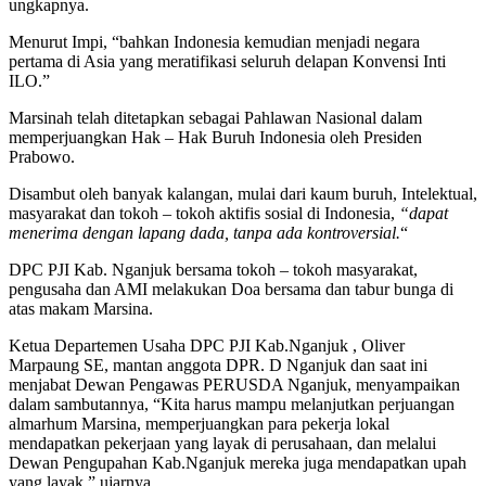
ungkapnya.
Menurut Impi, “bahkan Indonesia kemudian menjadi negara
pertama di Asia yang meratifikasi seluruh delapan Konvensi Inti
ILO.”
Marsinah telah ditetapkan sebagai Pahlawan Nasional dalam
memperjuangkan Hak – Hak Buruh Indonesia oleh Presiden
Prabowo.
Disambut oleh banyak kalangan, mulai dari kaum buruh, Intelektual,
masyarakat dan tokoh – tokoh aktifis sosial di Indonesia,
“dapat
menerima dengan lapang dada, tanpa ada kontroversial.
“
DPC PJI Kab. Nganjuk bersama tokoh – tokoh masyarakat,
pengusaha dan AMI melakukan Doa bersama dan tabur bunga di
atas makam Marsina.
Ketua Departemen Usaha DPC PJI Kab.Nganjuk , Oliver
Marpaung SE, mantan anggota DPR. D Nganjuk dan saat ini
menjabat Dewan Pengawas PERUSDA Nganjuk, menyampaikan
dalam sambutannya, “Kita harus mampu melanjutkan perjuangan
almarhum Marsina, memperjuangkan para pekerja lokal
mendapatkan pekerjaan yang layak di perusahaan, dan melalui
Dewan Pengupahan Kab.Nganjuk mereka juga mendapatkan upah
yang layak.” ujarnya