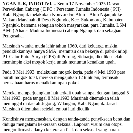
NGANJUK, INDOTIVI,
– Senin 17 November 2025 Dewan
Perwakilan Cabang ( DPC ) Persatuan Jurnalis Indonesia ( PJI)
Kab. Nganjuk melakukan Konvoi dari Alun – Alun Nganjuk ke
Makam Marsinah di Desa Nglundo, Kec. Sukomoro, Kabupaten
Nganjuk, bersama sebagian tokoh masyarakat, para Jurnalis, LSM
AMI ( Aliansi Madura Indinesia) cabang Nganjuk dan sebagian
Pengusaha.
Marsinah wanita muda lahir tahun 1969, dari keluarga miskin,
pendidikkannya hanya SMA, merantau dan bekerja di pabrik arloji
PT Catur Putra Surya (CPS) di Porong, Sidoarjo, diculik setelah
memimpin aksi mogok kerja untuk menuntut kenaikan upah.
Pada 3 Mei 1993, melakukan mogok kerja, pada 4 Mei 1993 para
buruh mogok total, mereka mengajukan 12 tuntutan, termasuk
perusahaan harus menaikkan upah pokok.
Mereka memperjuangkan hak terkait upah sampai dengan tanggal 5
Mei 1993, pada tanggal 8 Mei 1993 Marsinah ditemukan telah
meninggal di daerah Jegong, Wilangan, Kab. Nganjuk. Jasad
Marsinah ditemukan setelah empat hari diculik.
Kondisinya mengenaskan, dengan tanda-tanda penyiksaan berat dan
diduga mengalami kekerasan seksual. Laporan visum dan otopsi
mengonfirmasi adanya kekerasan fisik dan seksual yang parah.