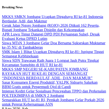
Skip
Breaking News
to
content
MKKS SMKN Jombang Ucapkan Dirgahayu RI ke-81 Indonesia
Berdaulat, Adil, dan Makmur
Gerak Jalan Ngoro Jombang (ROJO) 2026 Diikuti 162 Peserta,
Bupati Jombang Tekankan Disiplin dan Kekompakan
APR Luwu Timur Datangi DPD PDI Perjuangan Sulsel, Desak
Evaluasi Ketua DPRD Lutim
Siswa MTsN 3 Jombang Gelar Doa Bersama Sukseskan Muktamar
ke-35 NU di Tambakberas
SMK Islam 1 Blitar Ucapkan Dirgahayu RI ke-81: Junjung Tinggi
Semangat Kebhinekaan
Siswa SDN Trawasan Raih Juara 1 Lompat Jauh Putra Tingkat
Kecamatan Sumobito di HUT RI ke-81
MKKS SMP NEGERI SE-KABUPATEN JOMBANG
RAYAKAN HUT RI KE-81 DENGAN SEMANGAT
“INDONESIA BERDAULAT, ADIL, DAN MAKMUR”
Sasar Konsumen Energi Produktif, YALPK Sidoarjo Salurkan
BBM Gratis untuk Pengemudi Ojol di Candi
Imigrasi Kediri Gelar Sosialisasi Pencegahan TPPO dan Perkenalan
POLTEKIMIPAS di SMKN 2 Jombang
Semarakkan HUT ke-81 RI, Pemkab Jombang Gelar Porkab 2026
untuk Pererat Kebersamaan ASN
8
Agu 2026, Sab