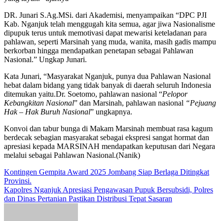
DR. Junari S.Ag.MSi. dari Akademisi, menyampaikan “DPC PJI
Kab. Nganjuk telah menggugah kita semua, agar jiwa Nasionalisme
dipupuk terus untuk memotivasi dapat mewarisi keteladanan para
pahlawan, seperti Marsinah yang muda, wanita, masih gadis mampu
berkorban hingga mendapatkan penetapan sebagai Pahlawan
Nasional.” Ungkap Junari.
Kata Junari, “Masyarakat Nganjuk, punya dua Pahlawan Nasional
hebat dalam bidang yang tidak banyak di daerah seluruh Indonesia
ditemukan yaitu.Dr. Soetomo, pahlawan nasional “
Pelopor
Kebangkitan Nasional
” dan Marsinah, pahlawan nasional
“Pejuang
Hak – Hak Buruh Nasional
” ungkapnya.
Konvoi dan tabur bunga di Makam Marsinah membuat rasa kagum
berdecak sebagian masyarakat sebagai ekspresi sangat hormat dan
apresiasi kepada MARSINAH mendapatkan keputusan dari Negara
melalui sebagai Pahlawan Nasional.(Nanik)
Navigasi
Kontingen Gempita Award 2025 Jombang Siap Berlaga Ditingkat
Provinsi.
pos
Kapolres Nganjuk Apresiasi Pengawasan Pupuk Bersubsidi, Polres
dan Dinas Pertanian Pastikan Distribusi Tepat Sasaran