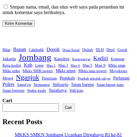
Simpan nama, email, dan situs web saya pada peramban ini
untuk komentar saya berikutnya.
Bupati
Depok
Dprd
DLH
Blitar
Cabdindik
Dishub
Gresik
Dinas Sosial
Jombang
Kediri
Jakarta
Kapolres
Kemenag
Karanganyar
Kph
Kota kediri
Man 9
Lapor
Man 3
Man 5
Mkks sman
Man 1
Man 4
Mkks smpn
Mkks smp negeri
Mkks SMK negeri
Mojokerto
Mkks smkn
Nganjuk
Pemkab
Mtsn4
Perhutani
Pasuruan
Pemkab sekolah rakyat
Polres
Sidoarjo
Sman bareng
Semarang
Satpol pp
Sman bareng juara
Surabaya
Smkn gudo
Sman Jogoroto
Wali kota
Cari
Cari
Recent Posts
MKKS SMKN Jombang Ucapkan Dirgahayu RI ke-81