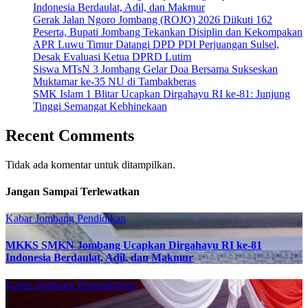
Indonesia Berdaulat, Adil, dan Makmur
Gerak Jalan Ngoro Jombang (ROJO) 2026 Diikuti 162
Peserta, Bupati Jombang Tekankan Disiplin dan Kekompakan
APR Luwu Timur Datangi DPD PDI Perjuangan Sulsel,
Desak Evaluasi Ketua DPRD Lutim
Siswa MTsN 3 Jombang Gelar Doa Bersama Sukseskan
Muktamar ke-35 NU di Tambakberas
SMK Islam 1 Blitar Ucapkan Dirgahayu RI ke-81: Junjung
Tinggi Semangat Kebhinekaan
Recent Comments
Tidak ada komentar untuk ditampilkan.
Jangan Sampai Terlewatkan
Kabar Jombang
Pendidikan
MKKS SMKN Jombang Ucapkan Dirgahayu RI ke-81
Indonesia Berdaulat, Adil, dan Makmur
Kabar Jombang
Pemerintahan