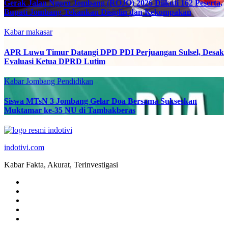
Gerak Jalan Ngoro Jombang (ROJO) 2026 Diikuti 162 Peserta,
Bupati Jombang Tekankan Disiplin dan Kekompakan
Kabar makasar
APR Luwu Timur Datangi DPD PDI Perjuangan Sulsel, Desak
Evaluasi Ketua DPRD Lutim
Kabar Jombang
Pendidikan
Siswa MTsN 3 Jombang Gelar Doa Bersama Sukseskan
Muktamar ke-35 NU di Tambakberas
indotivi.com
Kabar Fakta, Akurat, Terinvestigasi