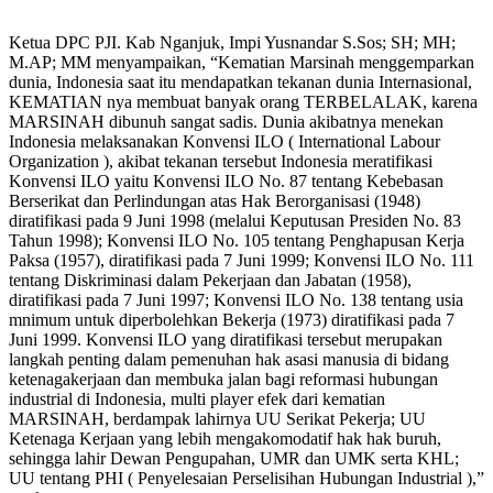
Ketua DPC PJI. Kab Nganjuk, Impi Yusnandar S.Sos; SH; MH;
M.AP; MM menyampaikan, “Kematian Marsinah menggemparkan
dunia, Indonesia saat itu mendapatkan tekanan dunia Internasional,
KEMATIAN nya membuat banyak orang TERBELALAK, karena
MARSINAH dibunuh sangat sadis. Dunia akibatnya menekan
Indonesia melaksanakan Konvensi ILO ( International Labour
Organization ), akibat tekanan tersebut Indonesia meratifikasi
Konvensi ILO yaitu Konvensi ILO No. 87 tentang Kebebasan
Berserikat dan Perlindungan atas Hak Berorganisasi (1948)
diratifikasi pada 9 Juni 1998 (melalui Keputusan Presiden No. 83
Tahun 1998); Konvensi ILO No. 105 tentang Penghapusan Kerja
Paksa (1957), diratifikasi pada 7 Juni 1999; Konvensi ILO No. 111
tentang Diskriminasi dalam Pekerjaan dan Jabatan (1958),
diratifikasi pada 7 Juni 1997; Konvensi ILO No. 138 tentang usia
mnimum untuk diperbolehkan Bekerja (1973) diratifikasi pada 7
Juni 1999. Konvensi ILO yang diratifikasi tersebut merupakan
langkah penting dalam pemenuhan hak asasi manusia di bidang
ketenagakerjaan dan membuka jalan bagi reformasi hubungan
industrial di Indonesia, multi player efek dari kematian
MARSINAH, berdampak lahirnya UU Serikat Pekerja; UU
Ketenaga Kerjaan yang lebih mengakomodatif hak hak buruh,
sehingga lahir Dewan Pengupahan, UMR dan UMK serta KHL;
UU tentang PHI ( Penyelesaian Perselisihan Hubungan Industrial ),”