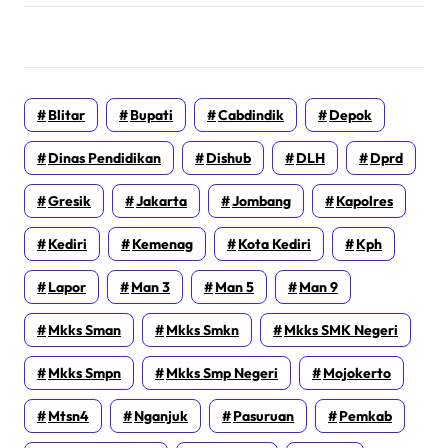
Blitar
Bupati
Cabdindik
Depok
Dinas Pendidikan
Dishub
DLH
Dprd
Gresik
Jakarta
Jombang
Kapolres
Kediri
Kemenag
Kota Kediri
Kph
Lapor
Man 3
Man 5
Man 9
Mkks Sman
Mkks Smkn
Mkks SMK Negeri
Mkks Smpn
Mkks Smp Negeri
Mojokerto
Mtsn4
Nganjuk
Pasuruan
Pemkab