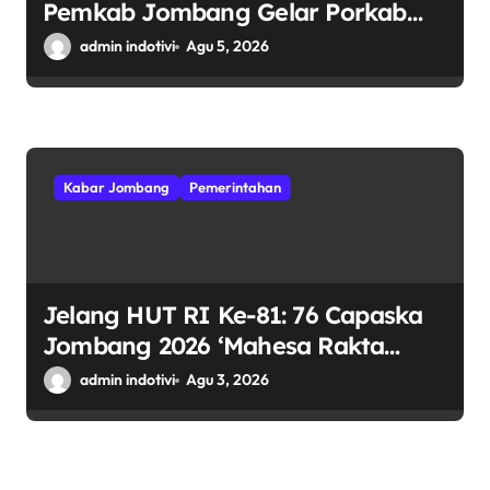
Pemkab Jombang Gelar Porkab
2026 untuk Pererat Kebersamaan
admin indotivi
Agu 5, 2026
ASN
Kabar Jombang
Pemerintahan
Jelang HUT RI Ke-81: 76 Capaska
Jombang 2026 ‘Mahesa Rakta
Garuda Yudha’ Resmi Mulai
admin indotivi
Agu 3, 2026
Pemusatan Latihan