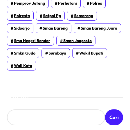
Pemprov Jateng
Perhutani
Polres
Polresta
Satpol Pp
Semarang
Sidoarjo
Sman Bareng
Sman Bareng Juara
Sma Negeri Bandar
Sman Jogoroto
Smkn Gudo
Surabaya
Wakil Bupati
Wali Kota
Cari
Cari