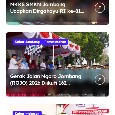
MKKS SMKN Jombang
Ucapkan Dirgahayu RI ke-81
Indonesia Berdaulat, Adil, dan
Makmur
Kabar Jombang
Pemerintahan
Gerak Jalan Ngoro Jombang
(ROJO) 2026 Diikuti 162
Peserta, Bupati Jombang
Tekankan Disiplin dan
Kekompakan
Kabar makasar