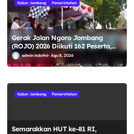
Kabar Jombang
Pemerintahan
Gerak Jalan Ngoro Jombang
(ROJO) 2026 Diikuti 162 Peserta,
Bupati Jombang Tekankan Disiplin
admin indotivi
Agu 8, 2026
dan Kekompakan
Kabar Jombang
Pemerintahan
Semarakkan HUT ke-81 RI,