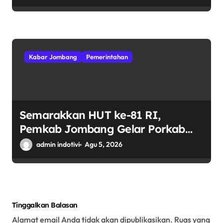
dan Kekompakan
Kabar Jombang
Pemerintahan
Semarakkan HUT ke-81 RI,
Pemkab Jombang Gelar Porkab
2026 untuk Pererat Kebersamaan
admin indotivi
Agu 5, 2026
ASN
Tinggalkan Balasan
Alamat email Anda tidak akan dipublikasikan.
Ruas yang