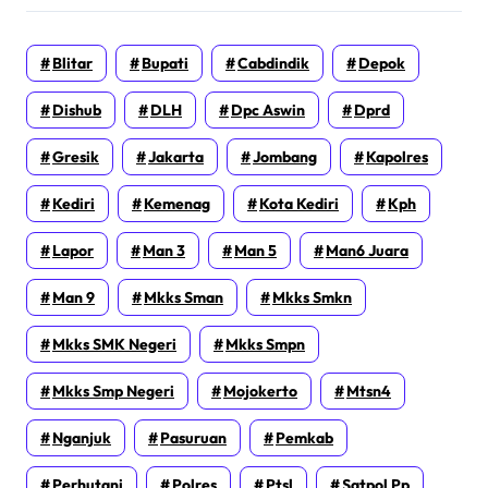
Blitar
Bupati
Cabdindik
Depok
Dishub
DLH
Dpc Aswin
Dprd
Gresik
Jakarta
Jombang
Kapolres
Kediri
Kemenag
Kota Kediri
Kph
Lapor
Man 3
Man 5
Man6 Juara
Man 9
Mkks Sman
Mkks Smkn
Mkks SMK Negeri
Mkks Smpn
Mkks Smp Negeri
Mojokerto
Mtsn4
Nganjuk
Pasuruan
Pemkab
Perhutani
Polres
Ptsl
Satpol Pp