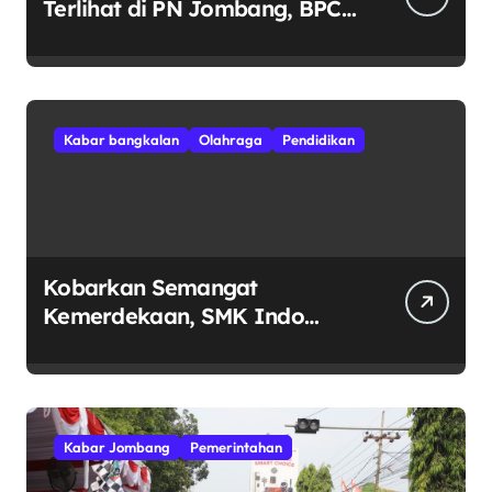
Terlihat di PN Jombang, BPC
Jombang dan Mojokerto
Bersinergi
Kabar bangkalan
Olahraga
Pendidikan
Kobarkan Semangat
Kemerdekaan, SMK Indo
Baruna Bangkalan Nomor 319
Sita Perhatian di Gerak Jalan,
Ditutup PBB Musik Guns N’
Roses
Kabar Jombang
Pemerintahan