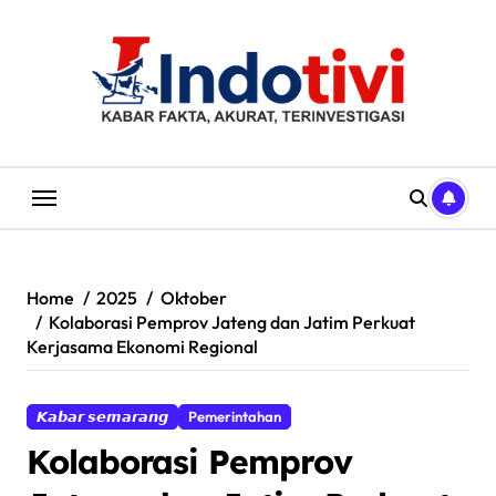
Skip
to
content
Home
2025
Oktober
Kolaborasi Pemprov Jateng dan Jatim Perkuat
Kerjasama Ekonomi Regional
𝙆𝙖𝙗𝙖𝙧 𝙨𝙚𝙢𝙖𝙧𝙖𝙣𝙜
Pemerintahan
Kolaborasi Pemprov