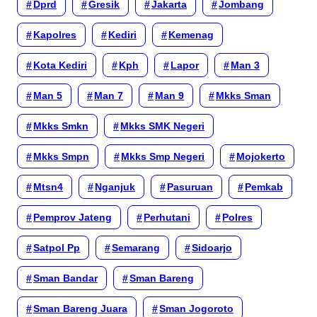
Dprd
Gresik
Jakarta
Jombang
Kapolres
Kediri
Kemenag
Kota Kediri
Kph
Lapor
Man 3
Man 5
Man 7
Man 9
Mkks Sman
Mkks Smkn
Mkks SMK Negeri
Mkks Smpn
Mkks Smp Negeri
Mojokerto
Mtsn4
Nganjuk
Pasuruan
Pemkab
Pemprov Jateng
Perhutani
Polres
Satpol Pp
Semarang
Sidoarjo
Sman Bandar
Sman Bareng
Sman Bareng Juara
Sman Jogoroto