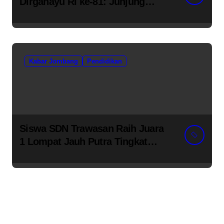
Dirgahayu RI ke-81: Junjung
Tinggi Semangat Kebhinekaan
Kabar Jombang
Pendidikan
Siswa SDN Trawasan Raih Juara
1 Lompat Jauh Putra Tingkat
Kecamatan Sumobito di HUT RI
ke-81