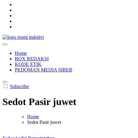
indotivi.com
Kabar Fakta, Akurat, Terinvestigasi
Home
BOX REDAKSI
KODE ETIK
PEDOMAN MEDIA SIBER
Subscribe
Sedot Pasir juwet
Home
Sedot Pasir juwet