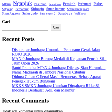
Nganjuk
Polres
Pemkab
Mtsn4
Perhutani
Pasuruan
Pelantikan
Sidoarjo
Sman bareng
Semarang
Satpol pp
Sman bareng juara
Surabaya
Smkn gudo
Sman Jogoroto
Wali kota
Smp negeri 2
Cari
Cari
Recent Posts
Disporapar Jombang Umumkan Pemenang Gerak Jalan
ROJO 2026.
MAN 9 Jombang Borong Medali di Kejuaraan Pencak Silat
Jatim Open 2026
Santri Pramuka MTsN 4 Jombang Dilepas, Siap Harumkan
Nama Madrasah di Jambore Nasional Cibubur
Diduga Galian C Ilegal Masih Beroperasi Bebas, Aparat
Penegak Hukum Bungkam
MKKS SMKN Jombang Ucapkan Dirgahayu RI ke-81
Indonesia Berdaulat, Adil, dan Makmur
Recent Comments
Tidak ada komentar untuk ditampilkan.