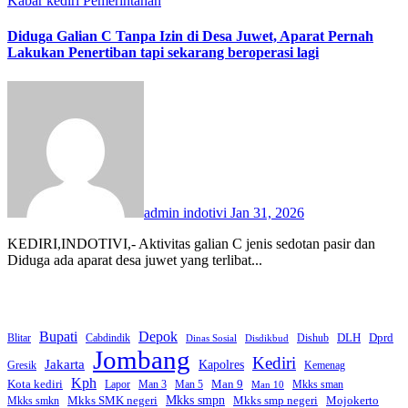
Kabar kediri
Pemerintahan
Diduga Galian C Tanpa Izin di Desa Juwet, Aparat Pernah
Lakukan Penertiban tapi sekarang beroperasi lagi
admin indotivi
Jan 31, 2026
KEDIRI,INDOTIVI,- Aktivitas galian C jenis sedotan pasir dan
Diduga ada aparat desa juwet yang terlibat...
Bupati
Depok
Dprd
DLH
Blitar
Cabdindik
Dishub
Dinas Sosial
Disdikbud
Jombang
Kediri
Jakarta
Kapolres
Gresik
Kemenag
Kph
Kota kediri
Man 9
Lapor
Man 3
Man 5
Mkks sman
Man 10
Mkks smpn
Mkks smp negeri
Mkks SMK negeri
Mojokerto
Mkks smkn