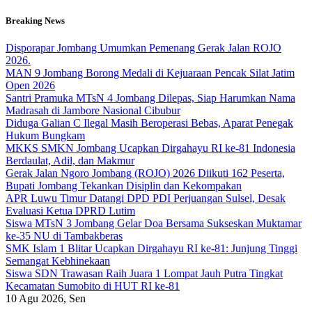
Skip
Breaking News
to
content
Disporapar Jombang Umumkan Pemenang Gerak Jalan ROJO
2026.
MAN 9 Jombang Borong Medali di Kejuaraan Pencak Silat Jatim
Open 2026
Santri Pramuka MTsN 4 Jombang Dilepas, Siap Harumkan Nama
Madrasah di Jambore Nasional Cibubur
Diduga Galian C Ilegal Masih Beroperasi Bebas, Aparat Penegak
Hukum Bungkam
MKKS SMKN Jombang Ucapkan Dirgahayu RI ke-81 Indonesia
Berdaulat, Adil, dan Makmur
Gerak Jalan Ngoro Jombang (ROJO) 2026 Diikuti 162 Peserta,
Bupati Jombang Tekankan Disiplin dan Kekompakan
APR Luwu Timur Datangi DPD PDI Perjuangan Sulsel, Desak
Evaluasi Ketua DPRD Lutim
Siswa MTsN 3 Jombang Gelar Doa Bersama Sukseskan Muktamar
ke-35 NU di Tambakberas
SMK Islam 1 Blitar Ucapkan Dirgahayu RI ke-81: Junjung Tinggi
Semangat Kebhinekaan
Siswa SDN Trawasan Raih Juara 1 Lompat Jauh Putra Tingkat
Kecamatan Sumobito di HUT RI ke-81
10
Agu 2026, Sen