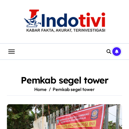
Skip
to
content
Pemkab segel tower
Home
Pemkab segel tower