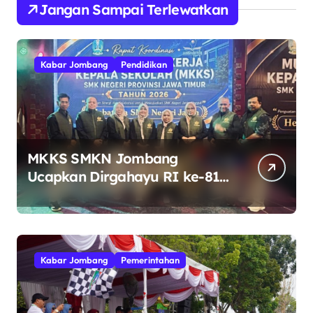
Jangan Sampai Terlewatkan
Kabar Jombang
Pendidikan
MKKS SMKN Jombang
Ucapkan Dirgahayu RI ke-81
Indonesia Berdaulat, Adil, dan
Makmur
Kabar Jombang
Pemerintahan