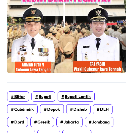
Blitar
Bupati
Bupati Lantik
Cabdindik
Depok
Dishub
DLH
Dprd
Gresik
Jakarta
Jombang