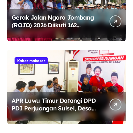
Gerak Jalan Ngoro Jombang
(ROJO) 2026 Diikuti 162
Peserta, Bupati Jombang
Tekankan Disiplin dan
Kekompakan
Kabar makasar
APR Luwu Timur Datangi DPD
PDI Perjuangan Sulsel, Desak
Evaluasi Ketua DPRD Lutim