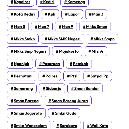
Kapolres
Kediri
Kemenag
Kota Kediri
Kph
Lapor
Man 3
Man 5
Man 7
Man 9
Mkks Sman
Mkks Smkn
Mkks SMK Negeri
Mkks Smpn
Mkks Smp Negeri
Mojokerto
Mtsn4
Nganjuk
Pasuruan
Pemkab
Perhutani
Polres
Ptsl
Satpol Pp
Semarang
Sidoarjo
Sman Bandar
Sman Bareng
Sman Bareng Juara
Sman Jogoroto
Smkn Gudo
Smkn Wonosalam
Surabaya
Wali Kota