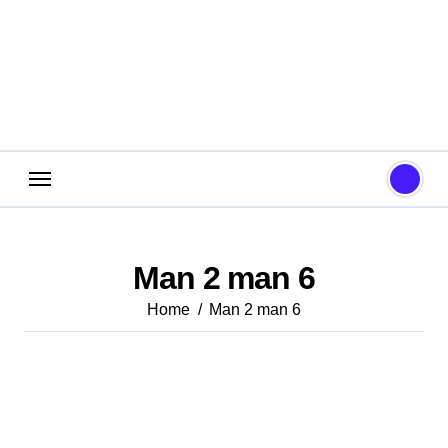
Skip
to
content
Man 2 man 6
Home
Man 2 man 6