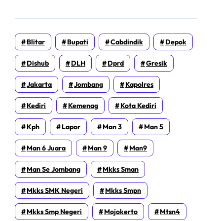
Blitar
Bupati
Cabdindik
Depok
Dishub
DLH
Dprd
Gresik
Jakarta
Jombang
Kapolres
Kediri
Kemenag
Kota Kediri
Kph
Lapor
Man 3
Man 5
Man 6 Juara
Man 9
Man9
Man Se Jombang
Mkks Sman
Mkks SMK Negeri
Mkks Smpn
Mkks Smp Negeri
Mojokerto
Mtsn4