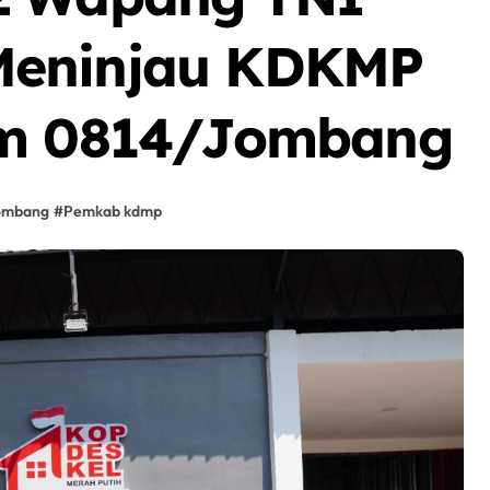
Meninjau KDKMP
im 0814/Jombang
ombang
#
Pemkab kdmp