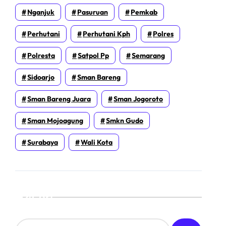
Nganjuk
Pasuruan
Pemkab
Perhutani
Perhutani Kph
Polres
Polresta
Satpol Pp
Semarang
Sidoarjo
Sman Bareng
Sman Bareng Juara
Sman Jogoroto
Sman Mojoagung
Smkn Gudo
Surabaya
Wali Kota
Cari