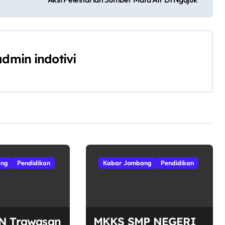
admin indotivi
ang
Pendidikan
Kabar Jombang
Pendidikan
N Trawasan
MKKS SMP NEGERI