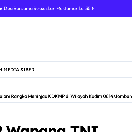
ar Doa Bersama Sukseskan Muktamar ke-35 NU di Tambakbera
 Dirgahayu RI ke-81: Junjung Tinggi Semangat Kebhinekaan
ara 1 Lompat Jauh Putra Tingkat Kecamatan Sumobito di HUT R
UPATEN JOMBANG RAYAKAN HUT RI KE-81 DENGAN SEMANGA
uktif, YALPK Sidoarjo Salurkan BBM Gratis untuk Pengemudi Oj
ialisasi Pencegahan TPPO dan Perkenalan POLTEKIMIPAS di SM
 MEDIA SIBER
 Pemkab Jombang Gelar Porkab 2026 untuk Pererat Kebersam
g Juara di Kejuaraan IBCA “Adu Wani” Piala Wali Kota Madiu
Dalam Rangka Meninjau KDKMP di Wilayah Kodim 0814/Jomba
ak Libatkan Oknum Polisi, Kuasa Hukum Soroti Lambannya Pen
D PDI Perjuangan Sulsel, Desak Evaluasi Ketua DPRD Lutim
2 Wapang TNI