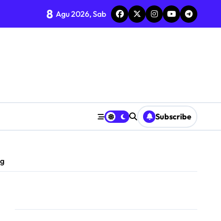
8
s
Agu 2026, Sab
I ke-81
T “INDONESIA BERDAULAT, ADIL, DAN MAKMUR”
ol di Candi
KN 2 Jombang
Subscribe
aan ASN
n
ng
anganan dan Dugaan Intimidasi terhadap Saksi