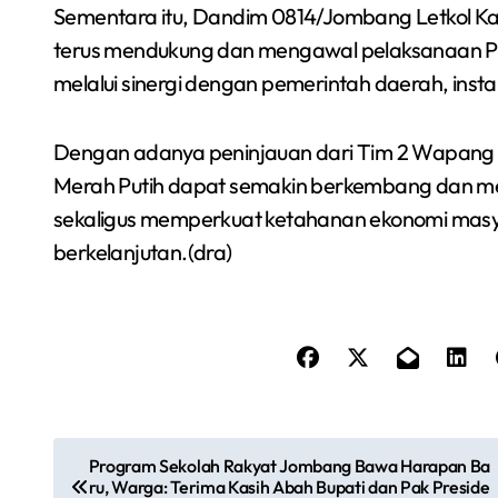
Sementara itu, Dandim 0814/Jombang Letkol K
terus mendukung dan mengawal pelaksanaan 
melalui sinergi dengan pemerintah daerah, instan
Dengan adanya peninjauan dari Tim 2 Wapang i
Merah Putih dapat semakin berkembang dan m
sekaligus memperkuat ketahanan ekonomi masy
berkelanjutan.(dra)
N
Program Sekolah Rakyat Jombang Bawa Harapan Ba
ru, Warga: Terima Kasih Abah Bupati dan Pak Preside