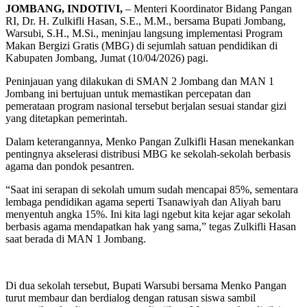
JOMBANG, INDOTIVI,
– Menteri Koordinator Bidang Pangan
RI, Dr. H. Zulkifli Hasan, S.E., M.M., bersama Bupati Jombang,
Warsubi, S.H., M.Si., meninjau langsung implementasi Program
Makan Bergizi Gratis (MBG) di sejumlah satuan pendidikan di
Kabupaten Jombang, Jumat (10/04/2026) pagi.
Peninjauan yang dilakukan di SMAN 2 Jombang dan MAN 1
Jombang ini bertujuan untuk memastikan percepatan dan
pemerataan program nasional tersebut berjalan sesuai standar gizi
yang ditetapkan pemerintah.
Dalam keterangannya, Menko Pangan Zulkifli Hasan menekankan
pentingnya akselerasi distribusi MBG ke sekolah-sekolah berbasis
agama dan pondok pesantren.
“Saat ini serapan di sekolah umum sudah mencapai 85%, sementara
lembaga pendidikan agama seperti Tsanawiyah dan Aliyah baru
menyentuh angka 15%. Ini kita lagi ngebut kita kejar agar sekolah
berbasis agama mendapatkan hak yang sama,” tegas Zulkifli Hasan
saat berada di MAN 1 Jombang.
Di dua sekolah tersebut, Bupati Warsubi bersama Menko Pangan
turut membaur dan berdialog dengan ratusan siswa sambil