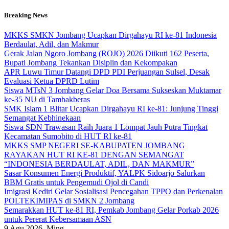
Skip
Breaking News
to
content
MKKS SMKN Jombang Ucapkan Dirgahayu RI ke-81 Indonesia
Berdaulat, Adil, dan Makmur
Gerak Jalan Ngoro Jombang (ROJO) 2026 Diikuti 162 Peserta,
Bupati Jombang Tekankan Disiplin dan Kekompakan
APR Luwu Timur Datangi DPD PDI Perjuangan Sulsel, Desak
Evaluasi Ketua DPRD Lutim
Siswa MTsN 3 Jombang Gelar Doa Bersama Sukseskan Muktamar
ke-35 NU di Tambakberas
SMK Islam 1 Blitar Ucapkan Dirgahayu RI ke-81: Junjung Tinggi
Semangat Kebhinekaan
Siswa SDN Trawasan Raih Juara 1 Lompat Jauh Putra Tingkat
Kecamatan Sumobito di HUT RI ke-81
MKKS SMP NEGERI SE-KABUPATEN JOMBANG
RAYAKAN HUT RI KE-81 DENGAN SEMANGAT
“INDONESIA BERDAULAT, ADIL, DAN MAKMUR”
Sasar Konsumen Energi Produktif, YALPK Sidoarjo Salurkan
BBM Gratis untuk Pengemudi Ojol di Candi
Imigrasi Kediri Gelar Sosialisasi Pencegahan TPPO dan Perkenalan
POLTEKIMIPAS di SMKN 2 Jombang
Semarakkan HUT ke-81 RI, Pemkab Jombang Gelar Porkab 2026
untuk Pererat Kebersamaan ASN
9
Agu 2026, Ming