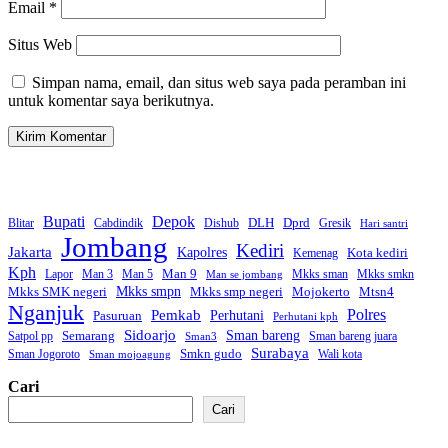
Email
*
Situs Web
Simpan nama, email, dan situs web saya pada peramban ini
untuk komentar saya berikutnya.
Bupati
Depok
Dprd
DLH
Blitar
Cabdindik
Dishub
Gresik
Hari santri
Jombang
Kediri
Jakarta
Kapolres
Kota kediri
Kemenag
Kph
Man 9
Lapor
Man 3
Man 5
Mkks sman
Mkks smkn
Man se jombang
Mkks smpn
Mkks smp negeri
Mtsn4
Mkks SMK negeri
Mojokerto
Nganjuk
Polres
Pemkab
Perhutani
Pasuruan
Perhutani kph
Sidoarjo
Sman bareng
Semarang
Satpol pp
Sman bareng juara
Sman3
Surabaya
Smkn gudo
Sman Jogoroto
Wali kota
Sman mojoagung
Cari
Cari