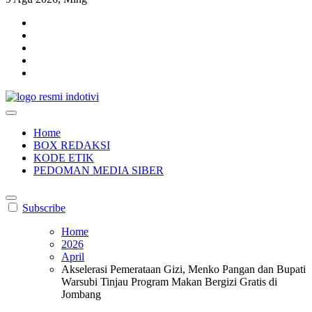
indotivi.com
Kabar Fakta, Akurat, Terinvestigasi
Home
BOX REDAKSI
KODE ETIK
PEDOMAN MEDIA SIBER
Subscribe
Home
2026
April
Akselerasi Pemerataan Gizi, Menko Pangan dan Bupati
Warsubi Tinjau Program Makan Bergizi Gratis di
Jombang