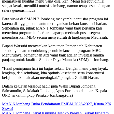
memastikan kualitas menu yang disajikan. Menu tersebut dinilai
sangat layak, memiliki nutrisi seimbang, namun tetap sesuai dengan
selera generasi muda.
Para siswa di SMAN 2 Jombang menyambut antusias program ini
karena dianggap membantu meringankan beban konsumsi harian.
Sementara itu, pihak MAN 1 Jombang yang baru pertama kali
menerima program ini berharap agar pemerintah pusat segera
merealisasikan MBG secara menyeluruh di lingkungan Madrasah.
Bupati Warsubi menyatakan komitmen Pemerintah Kabupaten
Jombang dalam mendukung penuh kelancaran program MBG.
Menurutnya, pemenuhan gizi yang baik adalah investasi jangka
panjang untuk kualitas Sumber Daya Manusia (SDM) di Jombang.
“Hasil peninjauan hari ini bagus sekali. Dengan menu yang layak,
lengkap, dan seimbang, kita optimis kesehatan serta konsentrasi
belajar anak-anak akan meningkat,” pungkas Zulkifli Hasan.
Dalam kegiatan tersebut hadir juga Wakil Bupati Jombang
Salmanudin, Sekdakab Jombang Agus Purnomo dan para Kepala
OPD terkait lingkup Pemkab Jombang.(dra)
Navigasi
MAN 6 Jombang Buka Pendaftaran PMBM 2026-2027, Kuota 276
Siswa!
pos
MAN 1 Jombang Dapat Kunjung Menko Pangan Terkait Program