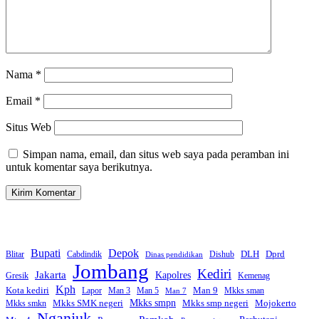
Nama
*
Email
*
Situs Web
Simpan nama, email, dan situs web saya pada peramban ini
untuk komentar saya berikutnya.
Bupati
Depok
Dprd
DLH
Blitar
Cabdindik
Dishub
Dinas pendidikan
Jombang
Kediri
Jakarta
Kapolres
Gresik
Kemenag
Kph
Kota kediri
Man 9
Lapor
Man 3
Man 5
Mkks sman
Man 7
Mkks smpn
Mkks smp negeri
Mkks SMK negeri
Mojokerto
Mkks smkn
Nganjuk