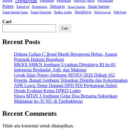
Pemkab
Mtsn4
Perhutani
Pasuruan
Pemprov jateng
Polres
Sidoarjo
Sman bareng
Semarang
Satpol pp
Sman bandar
Surabaya
Smkn gudo
Sman bareng juara
Sman Jogoroto
Wali kota
Wakil bupati
Cari
Cari
Recent Posts
Diduga Galian C Ilegal Masih Beroperasi Bebas, Aparat
Penegak Hukum Bungkam
MKKS SMKN Jombang Ucapkan Dirgahayu RI ke-81
Indonesia Berdaulat, Adil, dan Makmur
Gerak Jalan Ngoro Jombang (ROJO) 2026 Diikuti 162
Peserta, Bupati Jombang Tekankan Disiplin dan Kekompakan
APR Luwu Timur Datangi DPD PDI Perjuangan Sulsel,
Desak Evaluasi Ketua DPRD Lutim
Siswa MTsN 3 Jombang Gelar Doa Bersama Sukseskan
Muktamar ke-35 NU di Tambakberas
Recent Comments
Tidak ada komentar untuk ditampilkan.