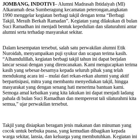
JOMBANG, INDOTIVI
– Alumni Madrasah Ibtidaiyah (MI)
Alkaramah desa Sumberagung kecamatan peterongan,angkatan
1990 menggelar kegiatan berbagi takjil dengan tema “Berbagi
Takjil, Meraih Berkah Ramadan”. Kegiatan yang dilakukan di bulan
Suci Ramadhan ini menjadi bentuk kepedulian dan silaturahmi antar
alumni serta terhadap masyarakat sekitar.
Dalam kesempatan tersebut, salah satu perwakilan alumni Etik
Nuroidah, menyampaikan puji syukur dan ucapan terima kasih.
“Alhamdulillah, kegiatan berbagi takjil tahun ini dapat berjalan
lancar sesuai dengan yang direncanakan. Kami mengucapkan terima
kasih yang sebesar-besarnya kepada seluruh pihak yang telah
mendukung acara ini – mulai dari rekan-rekan alumni yang aktif
berpartisipasi, mitra yang membantu menyediakan takjil, hingga
masyarakat yang dengan senang hati menerima bantuan kami.
Semoga amal kebaikan yang kita lakukan ini dapat menjadi ladang
pahala di bulan Suci Ramadhan dan mempererat tali silaturahmi kita
semua,” ujar perwakilan tersebut.
Takjil yang disiapkan beragam jenis makanan dan minuman yang
cocok untuk berbuka puasa, yang kemudian dibagikan kepada
warga sekitar, lansia, dan keluarga yang membutuhkan. Kegiatan ini