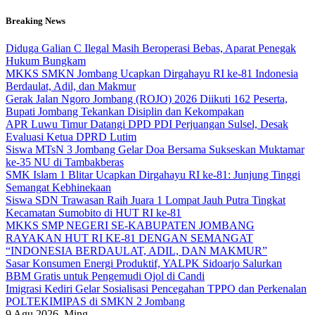
Skip
Breaking News
to
content
Diduga Galian C Ilegal Masih Beroperasi Bebas, Aparat Penegak
Hukum Bungkam
MKKS SMKN Jombang Ucapkan Dirgahayu RI ke-81 Indonesia
Berdaulat, Adil, dan Makmur
Gerak Jalan Ngoro Jombang (ROJO) 2026 Diikuti 162 Peserta,
Bupati Jombang Tekankan Disiplin dan Kekompakan
APR Luwu Timur Datangi DPD PDI Perjuangan Sulsel, Desak
Evaluasi Ketua DPRD Lutim
Siswa MTsN 3 Jombang Gelar Doa Bersama Sukseskan Muktamar
ke-35 NU di Tambakberas
SMK Islam 1 Blitar Ucapkan Dirgahayu RI ke-81: Junjung Tinggi
Semangat Kebhinekaan
Siswa SDN Trawasan Raih Juara 1 Lompat Jauh Putra Tingkat
Kecamatan Sumobito di HUT RI ke-81
MKKS SMP NEGERI SE-KABUPATEN JOMBANG
RAYAKAN HUT RI KE-81 DENGAN SEMANGAT
“INDONESIA BERDAULAT, ADIL, DAN MAKMUR”
Sasar Konsumen Energi Produktif, YALPK Sidoarjo Salurkan
BBM Gratis untuk Pengemudi Ojol di Candi
Imigrasi Kediri Gelar Sosialisasi Pencegahan TPPO dan Perkenalan
POLTEKIMIPAS di SMKN 2 Jombang
9
Agu 2026, Ming