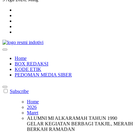
indotivi.com
Kabar Fakta, Akurat, Terinvestigasi
Home
BOX REDAKSI
KODE ETIK
PEDOMAN MEDIA SIBER
Subscribe
Home
2026
Maret
ALUMNI MI ALKARAMAH TAHUN 1990
GELAR KEGIATAN BERBAGI TAKJIL, MERAIH
BERKAH RAMADAN