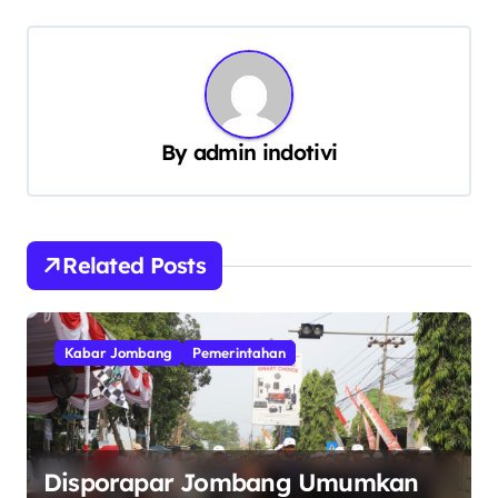
g
a
s
i
By
admin indotivi
p
o
s
Related Posts
Kabar Jombang
Pemerintahan
Disporapar Jombang Umumkan