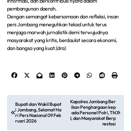
informasi, dan berkontribusi nyata dalam
pembangunan daerah.
Dengan semangat kebersamaan dan refleksi, insan
pers Jombang meneguhkan tekad untuk terus
menjaga marwah jurnalistik demi terwujudnya
masyarakat yang kritis, berdaulat secara ekonomi,
dan bangsa yang kuat.(dra)
N
Kapolres Jombang Ber
Bupati dan Wakil Bupat
ikan Penghargaan kep
a
i Jombang, Selamat Ha
ada Personel Polri, TN
ri Pers Nasional 09 Feb
v
I, dan Masyarakat Berp
ruari 2026
restasi
i