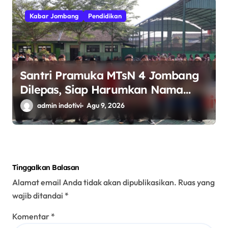
Kabar Jombang
Pendidikan
Santri Pramuka MTsN 4 Jombang
Dilepas, Siap Harumkan Nama
Madrasah di Jambore Nasional
admin indotivi
Agu 9, 2026
Cibubur
Tinggalkan Balasan
Alamat email Anda tidak akan dipublikasikan.
Ruas yang
wajib ditandai
*
Komentar
*