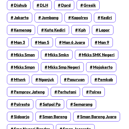
Dishub
DLH
Dprd
Gresik
Jakarta
Jombang
Kapolres
Kediri
Kemenag
Kota Kediri
Kph
Lapor
Man 3
Man 5
Man 6 Juara
Man 9
Mkks Sman
Mkks Smkn
Mkks SMK Negeri
Mkks Smpn
Mkks Smp Negeri
Mojokerto
Mtsn4
Nganjuk
Pasuruan
Pemkab
Pemprov Jateng
Perhutani
Polres
Polresta
Satpol Pp
Semarang
Sidoarjo
Sman Bareng
Sman Bareng Juara
Sma Negeri Bandar
Sman Jogoroto