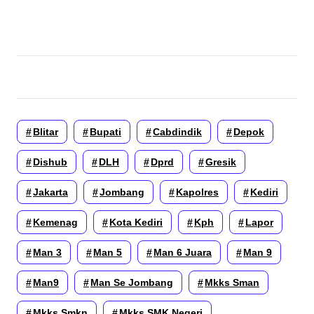
Blitar
Bupati
Cabdindik
Depok
Dishub
DLH
Dprd
Gresik
Jakarta
Jombang
Kapolres
Kediri
Kemenag
Kota Kediri
Kph
Lapor
Man 3
Man 5
Man 6 Juara
Man 9
Man9
Man Se Jombang
Mkks Sman
Mkks Smkn
Mkks SMK Negeri