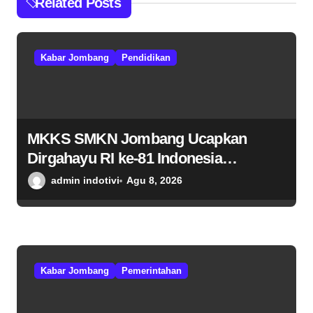
Related Posts
Kabar Jombang
Pendidikan
MKKS SMKN Jombang Ucapkan
Dirgahayu RI ke-81 Indonesia
Berdaulat, Adil, dan Makmur
admin indotivi
Agu 8, 2026
Kabar Jombang
Pemerintahan