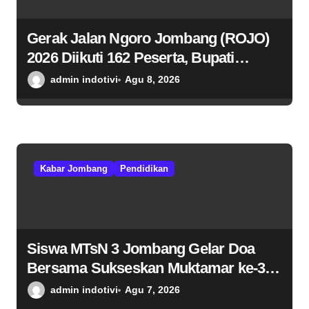
Gerak Jalan Ngoro Jombang (ROJO)
2026 Diikuti 162 Peserta, Bupati
Jombang Tekankan Disiplin dan
admin indotivi
Agu 8, 2026
Kekompakan
Kabar Jombang
Pendidikan
Siswa MTsN 3 Jombang Gelar Doa
Bersama Sukseskan Muktamar ke-35
NU di Tambakberas
admin indotivi
Agu 7, 2026