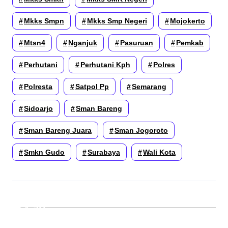
Mkks Smpn
Mkks Smp Negeri
Mojokerto
Mtsn4
Nganjuk
Pasuruan
Pemkab
Perhutani
Perhutani Kph
Polres
Polresta
Satpol Pp
Semarang
Sidoarjo
Sman Bareng
Sman Bareng Juara
Sman Jogoroto
Smkn Gudo
Surabaya
Wali Kota
Cari