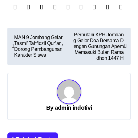
N
Perhutani KPH Jomban
MAN 9 Jombang Gelar
g Gelar Doa Bersama D
a
Tasmi’ Tahfidzil Qur’an,
engan Gunungan Apem
Dorong Pembangunan
v
Memasuki Bulan Rama
Karakter Siswa
dhon 1447 H
i
g
a
s
i
By
admin indotivi
p
o
s