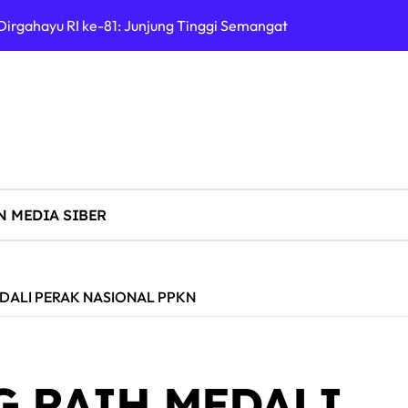
 Dirgahayu RI ke-81: Junjung Tinggi Semangat Kebhinekaan
ara 1 Lompat Jauh Putra Tingkat Kecamatan Sumobito di HUT R
UPATEN JOMBANG RAYAKAN HUT RI KE-81 DENGAN SEMANGA
uktif, YALPK Sidoarjo Salurkan BBM Gratis untuk Pengemudi Oj
ialisasi Pencegahan TPPO dan Perkenalan POLTEKIMIPAS di SM
 Pemkab Jombang Gelar Porkab 2026 untuk Pererat Kebersam
 MEDIA SIBER
g Juara di Kejuaraan IBCA “Adu Wani” Piala Wali Kota Madiu
ak Libatkan Oknum Polisi, Kuasa Hukum Soroti Lambannya Pen
DALI PERAK NASIONAL PPKN
D PDI Perjuangan Sulsel, Desak Evaluasi Ketua DPRD Lutim
G RAIH MEDALI