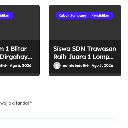
idikan
Kabar Jombang
Pendidikan
 1 Blitar
Siswa SDN Trawasan
Dirgahayu
Raih Juara 1 Lompat
 Junjung
Jauh Putra Tingkat
tivi
Agu 6, 2026
admin indotivi
Agu 5, 2026
emangat
Kecamatan
aan
Sumobito di HUT RI
ke-81
 wajib ditandai
*