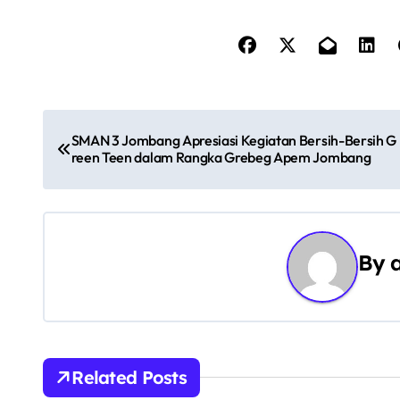
N
SMAN 3 Jombang Apresiasi Kegiatan Bersih-Bersih G
a
reen Teen dalam Rangka Grebeg Apem Jombang
v
i
By
g
a
s
i
Related Posts