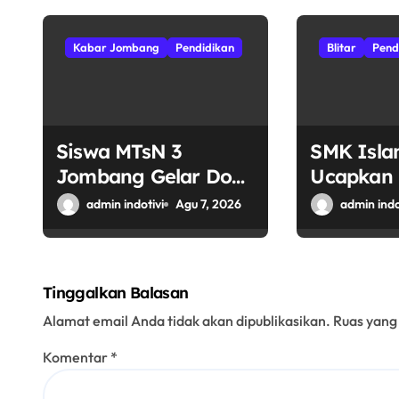
p
o
Kabar Jombang
Pendidikan
Blitar
Pend
s
Siswa MTsN 3
SMK Islam
Jombang Gelar Doa
Ucapkan 
Bersama Sukseskan
RI ke-81:
admin indotivi
Agu 7, 2026
admin indo
Muktamar ke-35 NU
Tinggi S
di Tambakberas
Kebhinek
Tinggalkan Balasan
Alamat email Anda tidak akan dipublikasikan.
Ruas yang
Komentar
*