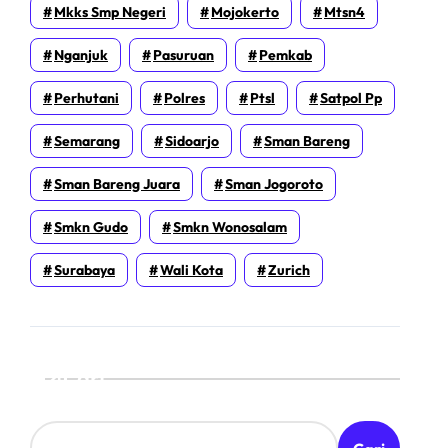
Mkks Smp Negeri
Mojokerto
Mtsn4
Nganjuk
Pasuruan
Pemkab
Perhutani
Polres
Ptsl
Satpol Pp
Semarang
Sidoarjo
Sman Bareng
Sman Bareng Juara
Sman Jogoroto
Smkn Gudo
Smkn Wonosalam
Surabaya
Wali Kota
Zurich
Cari