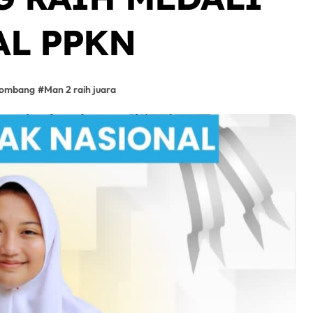
AL PPKN
ombang
#
Man 2 raih juara