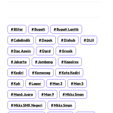
Blitar
Bupati
Bupati Lantik
Cabdindik
Depok
Dishub
DLH
Dpc Aswin
Dprd
Gresik
Jakarta
Jombang
Kapolres
Kediri
Kemenag
Kota Kediri
Kph
Lapor
Man 3
Man 5
Man6 Juara
Man 9
Mkks Sman
Mkks SMK Negeri
Mkks Smpn