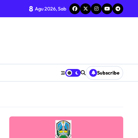
8
Agu 2026, Sab
I ke-81
T “INDONESIA BERDAULAT, ADIL, DAN MAKMUR”
ol di Candi
KN 2 Jombang
aan ASN
Subscribe
n
anganan dan Dugaan Intimidasi terhadap Saksi