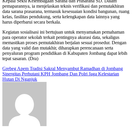
Kepala Seksi Kelembagaan Sarana dan Prasarana SD. Dalam
pemaparannya, ia menjelaskan teknis verifikasi dan pemutakhiran
data sarana prasarana, termasuk kesesuaian kondisi bangunan, ruang
kelas, fasilitas pendukung, serta kelengkapan data lainnya yang
harus diperbarui secara berkala.
Kegiatan sosialisasi ini bertujuan untuk menyamakan pemahaman
para operator sekolah terkait pentingnya akurasi data, sekaligus
memastikan proses pemutakhiran berjalan sesuai prosedur. Dengan
data yang valid dan mutakhir, diharapkan perencanaan serta
penyaluran program pendidikan di Kabupaten Jombang dapat lebih
tepat sasaran. (Dra)
Navigasi
Grebeg Apem Tradisi Sakral Menyambut Ramadhan di Jombang
Sinergitas Perhutani KPH Jombang Dan Polri Jaga Kelestarian
pos
Hutan Di Nganjuk