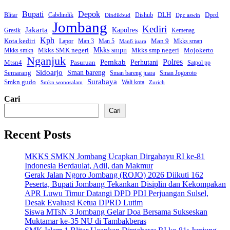
Bupati
Depok
Dprd
DLH
Blitar
Cabdindik
Dishub
Dindikbud
Dpc aswin
Jombang
Kediri
Jakarta
Kapolres
Gresik
Kemenag
Kph
Kota kediri
Man 9
Lapor
Man 3
Man 5
Mkks sman
Man6 juara
Mkks smpn
Mkks smp negeri
Mkks SMK negeri
Mojokerto
Mkks smkn
Nganjuk
Polres
Pemkab
Mtsn4
Perhutani
Pasuruan
Satpol pp
Sidoarjo
Sman bareng
Semarang
Sman bareng juara
Sman Jogoroto
Surabaya
Smkn gudo
Wali kota
Smkn wonosalam
Zurich
Cari
Cari
Recent Posts
MKKS SMKN Jombang Ucapkan Dirgahayu RI ke-81
Indonesia Berdaulat, Adil, dan Makmur
Gerak Jalan Ngoro Jombang (ROJO) 2026 Diikuti 162
Peserta, Bupati Jombang Tekankan Disiplin dan Kekompakan
APR Luwu Timur Datangi DPD PDI Perjuangan Sulsel,
Desak Evaluasi Ketua DPRD Lutim
Siswa MTsN 3 Jombang Gelar Doa Bersama Sukseskan
Muktamar ke-35 NU di Tambakberas