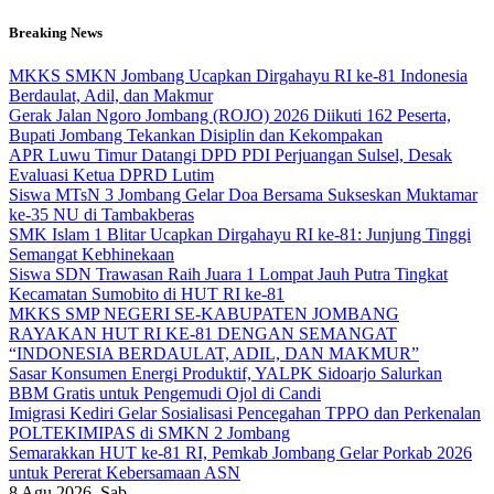
Skip
Breaking News
to
content
MKKS SMKN Jombang Ucapkan Dirgahayu RI ke-81 Indonesia
Berdaulat, Adil, dan Makmur
Gerak Jalan Ngoro Jombang (ROJO) 2026 Diikuti 162 Peserta,
Bupati Jombang Tekankan Disiplin dan Kekompakan
APR Luwu Timur Datangi DPD PDI Perjuangan Sulsel, Desak
Evaluasi Ketua DPRD Lutim
Siswa MTsN 3 Jombang Gelar Doa Bersama Sukseskan Muktamar
ke-35 NU di Tambakberas
SMK Islam 1 Blitar Ucapkan Dirgahayu RI ke-81: Junjung Tinggi
Semangat Kebhinekaan
Siswa SDN Trawasan Raih Juara 1 Lompat Jauh Putra Tingkat
Kecamatan Sumobito di HUT RI ke-81
MKKS SMP NEGERI SE-KABUPATEN JOMBANG
RAYAKAN HUT RI KE-81 DENGAN SEMANGAT
“INDONESIA BERDAULAT, ADIL, DAN MAKMUR”
Sasar Konsumen Energi Produktif, YALPK Sidoarjo Salurkan
BBM Gratis untuk Pengemudi Ojol di Candi
Imigrasi Kediri Gelar Sosialisasi Pencegahan TPPO dan Perkenalan
POLTEKIMIPAS di SMKN 2 Jombang
Semarakkan HUT ke-81 RI, Pemkab Jombang Gelar Porkab 2026
untuk Pererat Kebersamaan ASN
8
Agu 2026, Sab